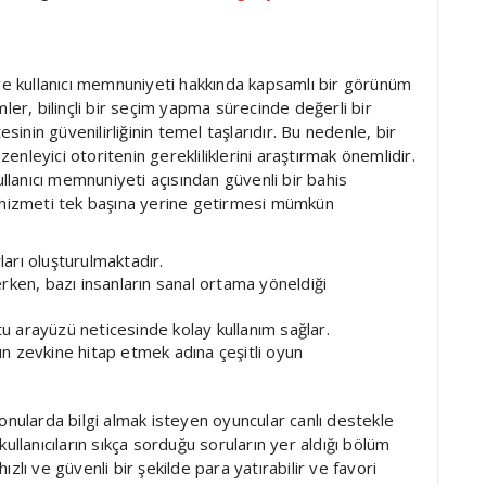
esi ve kullanıcı memnuniyeti hakkında kapsamlı bir görünüm
rimler, bilinçli bir seçim yapma sürecinde değerli bir
esinin güvenilirliğinin temel taşlarıdır. Bu nedenle, bir
nleyici otoritenin gerekliliklerini araştırmak önemlidir.
ullanıcı memnuniyeti açısından güvenli bir bahis
k hizmeti tek başına yerine getirmesi mümkün
ları oluşturulmaktadır.
rerken, bazı insanların sanal ortama yöneldiği
tu arayüzü neticesinde kolay kullanım sağlar.
yun zevkine hitap etmek adına çeşitli oyun
onularda bilgi almak isteyen oyuncular canlı destekle
ullanıcıların sıkça sorduğu soruların yer aldığı bölüm
zlı ve güvenli bir şekilde para yatırabilir ve favori