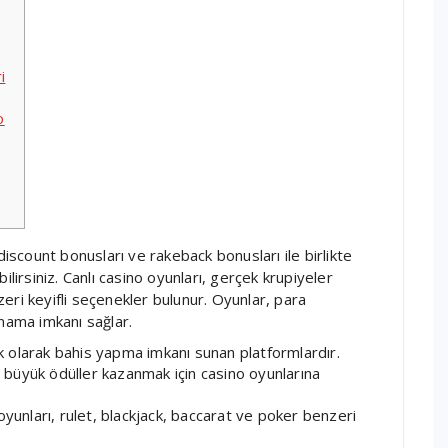
i
o
discount bonusları ve rakeback bonusları ile birlikte
abilirsiniz. Canlı casino oyunları, gerçek krupiyeler
eri keyifli seçenekler bulunur. Oyunlar, para
ama imkanı sağlar.
ık olarak bahis yapma imkanı sunan platformlardır.
büyük ödüller kazanmak için casino oyunlarına
yunları, rulet, blackjack, baccarat ve poker benzeri