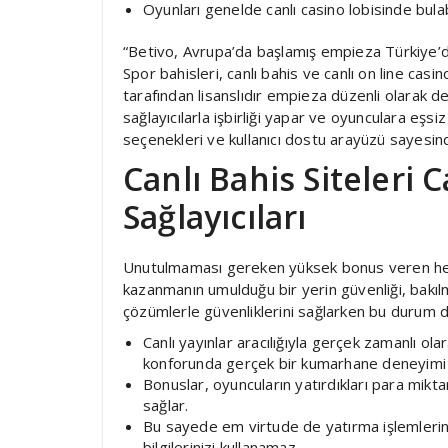
Oyunları genelde canlı casino lobisinde bulabi
“Betivo, Avrupa’da başlamış empieza Türkiye’de
Spor bahisleri, canlı bahis ve canlı on line casi
tarafından lisanslıdır empieza düzenli olarak 
sağlayıcılarla işbirliği yapar ve oyunculara eş
seçenekleri ve kullanıcı dostu arayüzü sayesin
Canlı Bahis Siteleri 
Sağlayıcıları
Unutulmaması gereken yüksek bonus veren her 
kazanmanın umulduğu bir yerin güvenliği, bakılm
çözümlerle güvenliklerini sağlarken bu durum d
Canlı yayınlar aracılığıyla gerçek zamanlı ola
konforunda gerçek bir kumarhane deneyimi y
Bonuslar, oyuncuların yatırdıkları para mikta
sağlar.
Bu sayede em virtude de yatırma işlemleri
bilgilerinizi kullanamaz.