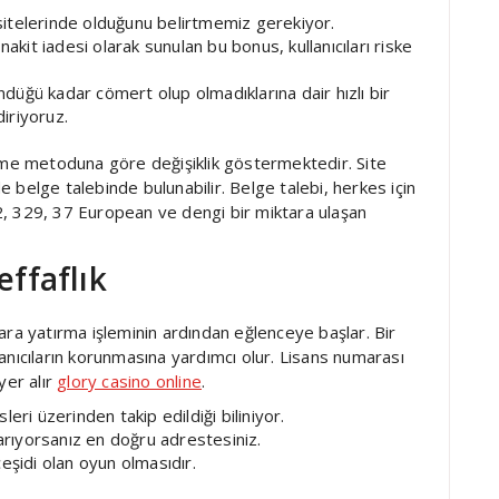
 sitelerinde olduğunu belirtmemiz gerekiyor.
akit iadesi olarak sunulan bu bonus, kullanıcıları riske
ndüğü kadar cömert olup olmadıklarına dair hızlı bir
iriyoruz.
deme metoduna göre değişiklik göstermektedir. Site
belge talebinde bulunabilir. Belge talebi, herkes için
, 329, 37 European ve dengi bir miktara ulaşan
ffaflık
ara yatırma işleminin ardından eğlenceye başlar. Bir
llanıcıların korunmasına yardımcı olur. Lisans numarası
 yer alır
glory casino online
.
sleri üzerinden takip edildiği biliniyor.
arıyorsanız en doğru adrestesiniz.
 çeşidi olan oyun olmasıdır.