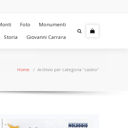
Monti
Foto
Monumenti
Storia
Giovanni Carrara
Home
/
Archivio per categoria "casino"