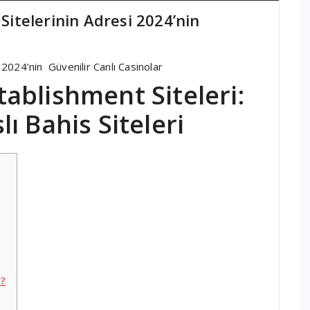
Sitelerinin Adresi 2024’nin ️
 2024’nin ️ Güvenilir Canlı Casinolar
tablishment Siteleri:
lı Bahis Siteleri
r?