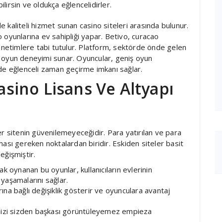
lirsin ve oldukça eğlencelidirler.
 kaliteli hizmet sunan casino siteleri arasında bulunur.
no oyunlarına ev sahipliği yapar. Betivo, curacao
denetimlere tabi tutulur. Platform, sektörde önde gelen
siz oyun deneyimi sunar. Oyuncular, geniş oyun
de eğlenceli zaman geçirme imkanı sağlar.
Casino Lisans Ve Altyapı
sitenin güvenilemeyeceğidir. Para yatırılan ve para
ası gereken noktalardan biridir. Eskiden siteler basit
eğişmiştir.
rak oynanan bu oyunlar, kullanıcıların evlerinin
aşamalarını sağlar.
rına bağlı değişiklik gösterir ve oyunculara avantaj
nizi sizden başkası görüntüleyemez empieza