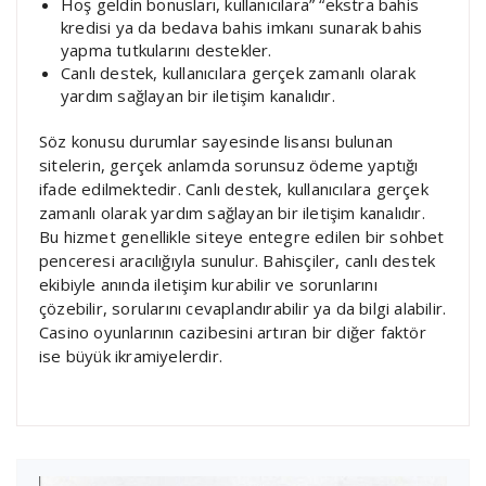
Hoş geldin bonusları, kullanıcılara” “ekstra bahis
kredisi ya da bedava bahis imkanı sunarak bahis
yapma tutkularını destekler.
Canlı destek, kullanıcılara gerçek zamanlı olarak
yardım sağlayan bir iletişim kanalıdır.
Söz konusu durumlar sayesinde lisansı bulunan
sitelerin, gerçek anlamda sorunsuz ödeme yaptığı
ifade edilmektedir. Canlı destek, kullanıcılara gerçek
zamanlı olarak yardım sağlayan bir iletişim kanalıdır.
Bu hizmet genellikle siteye entegre edilen bir sohbet
penceresi aracılığıyla sunulur. Bahisçiler, canlı destek
ekibiyle anında iletişim kurabilir ve sorunlarını
çözebilir, sorularını cevaplandırabilir ya da bilgi alabilir.
Casino oyunlarının cazibesini artıran bir diğer faktör
ise büyük ikramiyelerdir.