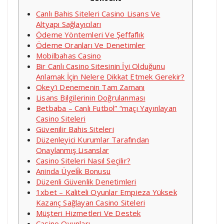
Canlı Bahis Siteleri Casino Lisans Ve
Altyapı Sağlayıcıları
Ödeme Yöntemleri Ve Şeffaflık
Ödeme Oranları Ve Denetimler
Mobilbahas Casino
Bir Canlı Casino Sitesinin İyi Olduğunu
Anlamak İçin Nelere Dikkat Etmek Gerekir?
Okey’i Denemenin Tam Zamanı
Lisans Bilgilerinin Doğrulanması
Betbaba – Canlı Futbol” “maçı Yayınlayan
Casino Siteleri
Güvenilir Bahis Siteleri
Düzenleyici Kurumlar Tarafından
Onaylanmış Lisanslar
Casino Siteleri Nasıl Seçilir?
Aninda Üyeli̇k Bonusu
Düzenli Güvenlik Denetimleri
1xbet – Kaliteli Oyunlar Empieza Yüksek
Kazanç Sağlayan Casino Siteleri
Müşteri Hizmetleri Ve Destek
Casino Oyunları