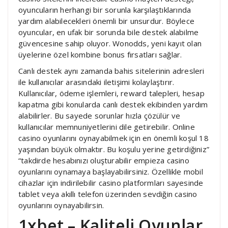
oyuncuların herhangi bir sorunla karşılaştıklarında
yardım alabilecekleri önemli bir unsurdur. Böylece
oyuncular, en ufak bir sorunda bile destek alabilme
güvencesine sahip oluyor. Wonodds, yeni kayıt olan
üyelerine özel kombine bonus fırsatları sağlar.
Canlı destek aynı zamanda bahis sitelerinin adresleri
ile kullanıcılar arasındaki iletişimi kolaylaştırır.
Kullanıcılar, ödeme işlemleri, reward talepleri, hesap
kapatma gibi konularda canlı destek ekibinden yardım
alabilirler. Bu sayede sorunlar hızla çözülür ve
kullanıcılar memnuniyetlerini dile getirebilir. Online
casino oyunlarını oynayabilmek için en önemli koşul 18
yaşından büyük olmaktır. Bu koşulu yerine getirdiğiniz”
“takdirde hesabınızı oluşturabilir empieza casino
oyunlarını oynamaya başlayabilirsiniz. Özellikle mobil
cihazlar için indirilebilir casino platformları sayesinde
tablet veya akıllı telefon üzerinden sevdiğin casino
oyunlarını oynayabilirsin.
1xbet – Kaliteli Oyunlar