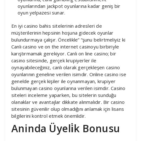
oyunlarından jackpot oyunlarına kadar geniş bir
oyun yelpazesi sunar.
En iyi casino bahis sitelerinin adresleri de
müşterilerinin hepsinin hoşuna gidecek oyunlar
bulundurmaya çalışır. Öncelikle” “şunu belirtmeliyiz ki
Canlı casino ve on the internet casinoyu birbiriyle
karıştırmamak gerekiyor. Canlı on line casino; bir
casino sitesinde, gerçek krupiyerler ile
oynayabileceğiniz, canlı olarak gerçekleşen casino
oyunlarının geneline verilen isimdir. Online casino ise
genelde gerçek kişiler ile oynanmayan, krupiyer
bulunmayan casino oyunlarına verilen isimdir. Casino
siteleri inceleme yaparken, bu sitelerin sunduğu
olanaklar ve avantajlar dikkate alınmalıdır. Bir casino
sitesinin güvenilir olup olmadığını anlamak için lisans
bilgilerini kontrol etmek önemlidir.
Aninda Üyeli̇k Bonusu