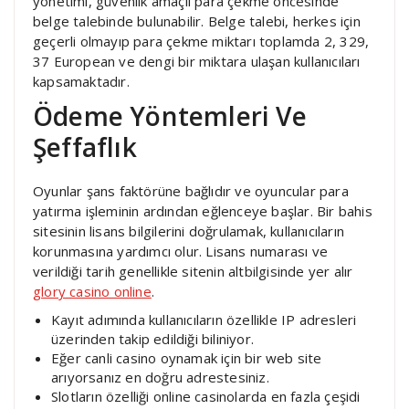
yönetimi, güvenlik amaçlı para çekme öncesinde
belge talebinde bulunabilir. Belge talebi, herkes için
geçerli olmayıp para çekme miktarı toplamda 2, 329,
37 European ve dengi bir miktara ulaşan kullanıcıları
kapsamaktadır.
Ödeme Yöntemleri Ve
Şeffaflık
Oyunlar şans faktörüne bağlıdır ve oyuncular para
yatırma işleminin ardından eğlenceye başlar. Bir bahis
sitesinin lisans bilgilerini doğrulamak, kullanıcıların
korunmasına yardımcı olur. Lisans numarası ve
verildiği tarih genellikle sitenin altbilgisinde yer alır
glory casino online
.
Kayıt adımında kullanıcıların özellikle IP adresleri
üzerinden takip edildiği biliniyor.
Eğer canli casino oynamak için bir web site
arıyorsanız en doğru adrestesiniz.
Slotların özelliği online casinolarda en fazla çeşidi