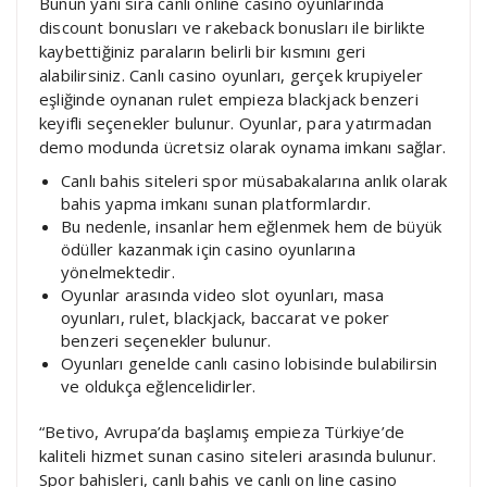
Bunun yanı sıra canlı online casino oyunlarında
discount bonusları ve rakeback bonusları ile birlikte
kaybettiğiniz paraların belirli bir kısmını geri
alabilirsiniz. Canlı casino oyunları, gerçek krupiyeler
eşliğinde oynanan rulet empieza blackjack benzeri
keyifli seçenekler bulunur. Oyunlar, para yatırmadan
demo modunda ücretsiz olarak oynama imkanı sağlar.
Canlı bahis siteleri spor müsabakalarına anlık olarak
bahis yapma imkanı sunan platformlardır.
Bu nedenle, insanlar hem eğlenmek hem de büyük
ödüller kazanmak için casino oyunlarına
yönelmektedir.
Oyunlar arasında video slot oyunları, masa
oyunları, rulet, blackjack, baccarat ve poker
benzeri seçenekler bulunur.
Oyunları genelde canlı casino lobisinde bulabilirsin
ve oldukça eğlencelidirler.
“Betivo, Avrupa’da başlamış empieza Türkiye’de
kaliteli hizmet sunan casino siteleri arasında bulunur.
Spor bahisleri, canlı bahis ve canlı on line casino