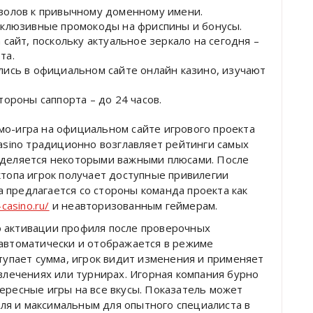
волов к привычному доменному имени.
склюзивные промокоды на фриспины и бонусы.
сайт, поскольку актуальное зеркало на сегодня –
та.
лись в официальном сайте онлайн казино, изучают
ороны саппорта – до 24 часов.
мо-игра на официальном сайте игрового проекта
casino традиционно возглавляет рейтинги самых
ыделяется некоторыми важными плюсами. После
ктопа игрок получает доступные привилегии
 предлагается со стороны команда проекта как
-casino.ru/
и неавторизованным геймерам.
ю активации профиля после проверочных
 автоматически и отображается в режиме
ступает сумма, игрок видит изменения и применяет
звлечениях или турнирах. Игорная компания бурно
ересные игры на все вкусы. Показатель может
ля и максимальным для опытного специалиста в