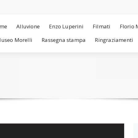
me
Alluvione
Enzo Luperini
Filmati
Florio 
useo Morelli
Rassegna stampa
Ringraziamenti