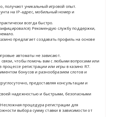
о, получают уникальный игровой опыт.
аунта на IP-адрес, мобильный номер и
практически всегда быстро.
верифицировался) Рекомендую службу поддержки,
немало.
 казино предлагает создавать профиль на основе
игровые автоматы не зависают.
 связи, чтобы помочь вам с любыми вопросами или
в процессе регистрации или игры в казино R7.
иментом бонусов и разнообразием слотов и
руглосуточно, предоставляя консультации и
в своей надежностью и быстрыми, безопасными
.Несложная процедура регистрации для
жности выбора сумму ставки в зависимости от