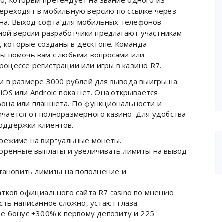
о, который претендует на звание одного из
переходят в мобильную версию по ссылке через
она. Выход софта для мобильных телефонов
ной версии разработчики предлагают участникам
 которые созданы в десктопе. Команда
бы помочь вам с любыми вопросами или
роцессе регистрации или игры в казино R7.
ки в размере 3000 рублей для вывода выигрыша.
iOS или Android пока нет. Она открывается
тфона или планшета. По функциональности и
ичается от полноразмерного казино. Для удобства
поддержки клиентов.
-режиме на виртуальные монеты.
коренные выплаты и увеличивать лимиты на вывод
становить лимиты на пополнение и
тков официального сайта R7 casino по мнению
ть написанное сложно, устают глаза.
е бонус +300% к первому депозиту и 225