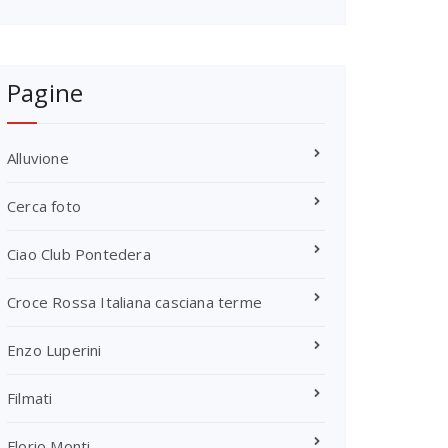
Pagine
Alluvione
Cerca foto
Ciao Club Pontedera
Croce Rossa Italiana casciana terme
Enzo Luperini
Filmati
Florio Monti