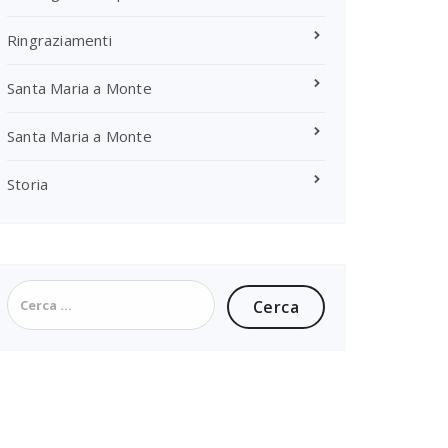
Ringraziamenti
Santa Maria a Monte
Santa Maria a Monte
Storia
Ricerca
per: