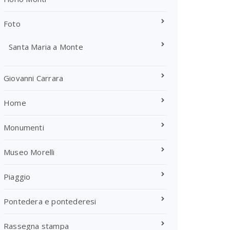
Foto
Santa Maria a Monte
Giovanni Carrara
Home
Monumenti
Museo Morelli
Piaggio
Pontedera e pontederesi
Rassegna stampa