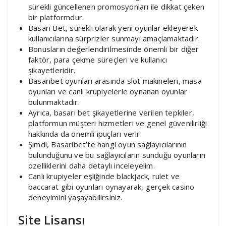
sürekli güncellenen promosyonları ile dikkat çeken
bir platformdur.
Basari Bet, sürekli olarak yeni oyunlar ekleyerek
kullanıcılarına sürprizler sunmayı amaçlamaktadır.
Bonusların değerlendirilmesinde önemli bir diğer
faktör, para çekme süreçleri ve kullanıcı
şikayetleridir.
Basaribet oyunları arasında slot makineleri, masa
oyunları ve canlı krupiyelerle oynanan oyunlar
bulunmaktadır.
Ayrıca, basari bet şikayetlerine verilen tepkiler,
platformun müşteri hizmetleri ve genel güvenilirliği
hakkında da önemli ipuçları verir.
Şimdi, Basaribet’te hangi oyun sağlayıcılarının
bulunduğunu ve bu sağlayıcıların sunduğu oyunların
özelliklerini daha detaylı inceleyelim.
Canlı krupiyeler eşliğinde blackjack, rulet ve
baccarat gibi oyunları oynayarak, gerçek casino
deneyimini yaşayabilirsiniz.
Site Lisansı