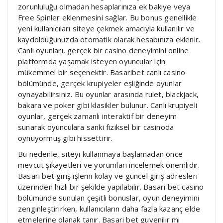
zorunluluğu olmadan hesaplarınıza ek bakiye veya
Free Spinler eklenmesini sağlar. Bu bonus genellikle
yeni kullanıcıları siteye çekmek amacıyla kullanılır ve
kaydolduğunuzda otomatik olarak hesabınıza eklenir.
Canlı oyunları, gerçek bir casino deneyimini online
platformda yaşamak isteyen oyuncular için
mükemmel bir seçenektir. Basaribet canlı casino
bölümünde, gerçek krupiyeler eşliğinde oyunlar
oynayabilirsiniz. Bu oyunlar arasında rulet, blackjack,
bakara ve poker gibi klasikler bulunur. Canlı krupiyeli
oyunlar, gerçek zamanlı interaktif bir deneyim
sunarak oyunculara sanki fiziksel bir casinoda
oynuyormuş gibi hissettirir.
Bu nedenle, siteyi kullanmaya başlamadan önce
mevcut şikayetleri ve yorumları incelemek önemlidir.
Basari bet giriş işlemi kolay ve güncel giriş adresleri
üzerinden hızlı bir şekilde yapılabilir. Basari bet casino
bölümünde sunulan çeşitli bonuslar, oyun deneyimini
zenginleştirirken, kullanıcıların daha fazla kazanç elde
etmelerine olanak tanır. Basari bet guvenilir mi