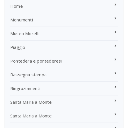
Home
Monumenti
Museo Morelli
Piaggio
Pontedera e pontederesi
Rassegna stampa
Ringraziamenti
Santa Maria a Monte
Santa Maria a Monte