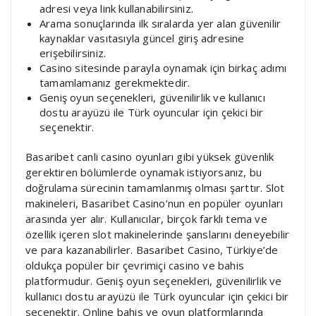
adresi veya link kullanabilirsiniz.
Arama sonuçlarında ilk sıralarda yer alan güvenilir
kaynaklar vasıtasıyla güncel giriş adresine
erişebilirsiniz.
Casino sitesinde parayla oynamak için birkaç adımı
tamamlamanız gerekmektedir.
Geniş oyun seçenekleri, güvenilirlik ve kullanıcı
dostu arayüzü ile Türk oyuncular için çekici bir
seçenektir.
Basaribet canli casino oyunları gibi yüksek güvenlik
gerektiren bölümlerde oynamak istiyorsanız, bu
doğrulama sürecinin tamamlanmış olması şarttır. Slot
makineleri, Basaribet Casino’nun en popüler oyunları
arasında yer alır. Kullanıcılar, birçok farklı tema ve
özellik içeren slot makinelerinde şanslarını deneyebilir
ve para kazanabilirler. Basaribet Casino, Türkiye’de
oldukça popüler bir çevrimiçi casino ve bahis
platformudur. Geniş oyun seçenekleri, güvenilirlik ve
kullanıcı dostu arayüzü ile Türk oyuncular için çekici bir
seçenektir. Online bahis ve oyun platformlarında