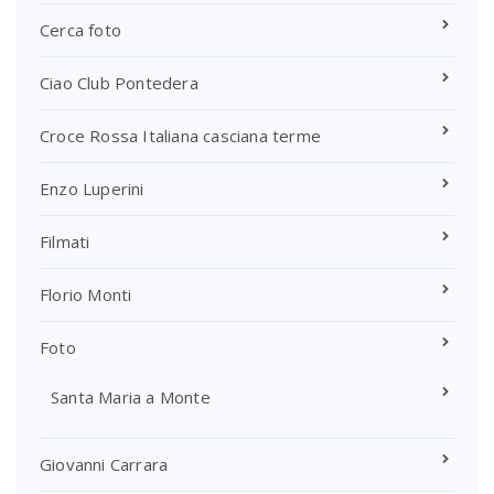
Cerca foto
Ciao Club Pontedera
Croce Rossa Italiana casciana terme
Enzo Luperini
Filmati
Florio Monti
Foto
Santa Maria a Monte
Giovanni Carrara