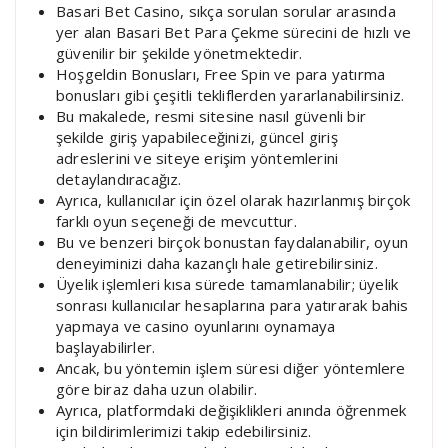
Basari Bet Casino, sıkça sorulan sorular arasında
yer alan Basari Bet Para Çekme sürecini de hızlı ve
güvenilir bir şekilde yönetmektedir.
Hoşgeldin Bonusları, Free Spin ve para yatırma
bonusları gibi çeşitli tekliflerden yararlanabilirsiniz.
Bu makalede, resmi sitesine nasıl güvenli bir
şekilde giriş yapabileceğinizi, güncel giriş
adreslerini ve siteye erişim yöntemlerini
detaylandıracağız.
Ayrıca, kullanıcılar için özel olarak hazırlanmış birçok
farklı oyun seçeneği de mevcuttur.
Bu ve benzeri birçok bonustan faydalanabilir, oyun
deneyiminizi daha kazançlı hale getirebilirsiniz.
Üyelik işlemleri kısa sürede tamamlanabilir; üyelik
sonrası kullanıcılar hesaplarına para yatırarak bahis
yapmaya ve casino oyunlarını oynamaya
başlayabilirler.
Ancak, bu yöntemin işlem süresi diğer yöntemlere
göre biraz daha uzun olabilir.
Ayrıca, platformdaki değişiklikleri anında öğrenmek
için bildirimlerimizi takip edebilirsiniz.