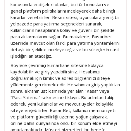
konusunda endişeleri olanlar, bu tür bonusları ve
genel platform politikalarını inceleyerek daha bilinçli
kararlar verebilirler. Resmi sitesi, oyunculara geniş bir
yelpazede para yatırma seçenekleri sunarak,
kullanıcıların hesaplarına kolay ve güvenli bir şekilde
para aktarmalarını sağlar. Bu makalede, Basaribet
üzerinde mevcut olan farklı para yatırma yöntemlerini
detaylı bir şekilde inceleyeceğiz ve bu süreçlerin nasıl
işlediğini anlatacağız.
Böylece çevrimiçi kumarhane sitesine kolayca
kaydolabilir ve giriş yapabilirsiniz. Hesabınızı
doğrulamak için kimlik ve adres bilgilerinizi siteye
yüklemeniz gerekmektedir. Hesabınıza giriş yaptıktan
sonra, ekranın üst kısmında yer alan “Kasa” veya
“Para Yatırma” sekmesine tıklayın. Bu adımları takip
ederek, yeni kullanıcılar ve mevcut üyeler kolaylıkla
siteye erişebilirler. BasariBet, kullanıcı memnuniyeti
ve platform güvenilirliği üzerine yoğun çalışarak,
online bahis dünyasında öncü bir konum elde etmeyi
amaçlamaktadır. Müşteri hizmetleri, bu hedefe