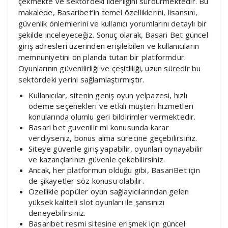
çekmekte ve sektördeki liderliğini sürdürmektedir. Bu
makalede, Basaribet’in temel özelliklerini, lisansını,
güvenlik önlemlerini ve kullanıcı yorumlarını detaylı bir
şekilde inceleyeceğiz. Sonuç olarak, Basari Bet güncel
giriş adresleri üzerinden erişilebilen ve kullanıcıların
memnuniyetini ön planda tutan bir platformdur.
Oyunlarının güvenilirliği ve çeşitliliği, uzun süredir bu
sektördeki yerini sağlamlaştırmıştır.
Kullanıcılar, sitenin geniş oyun yelpazesi, hızlı
ödeme seçenekleri ve etkili müşteri hizmetleri
konularında olumlu geri bildirimler vermektedir.
Basari bet guvenilir mi konusunda karar
verdiyseniz, bonus alma sürecine geçebilirsiniz.
Siteye güvenle giriş yapabilir, oyunları oynayabilir
ve kazançlarınızı güvenle çekebilirsiniz.
Ancak, her platformun olduğu gibi, BasariBet için
de şikayetler söz konusu olabilir.
Özellikle popüler oyun sağlayıcılarından gelen
yüksek kaliteli slot oyunları ile şansınızı
deneyebilirsiniz.
Basaribet resmi sitesine erişmek için güncel