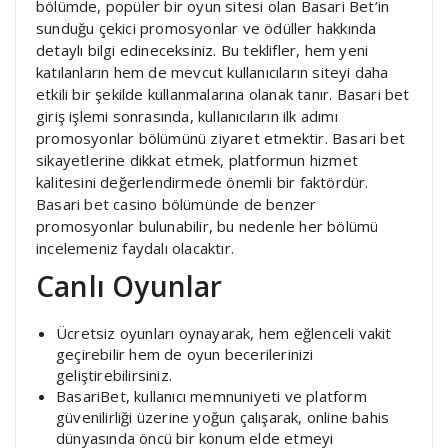
bölümde, popüler bir oyun sitesi olan Basari Bet’in
sunduğu çekici promosyonlar ve ödüller hakkında
detaylı bilgi edineceksiniz. Bu teklifler, hem yeni
katılanların hem de mevcut kullanıcıların siteyi daha
etkili bir şekilde kullanmalarına olanak tanır. Basari bet
giriş işlemi sonrasında, kullanıcıların ilk adımı
promosyonlar bölümünü ziyaret etmektir. Basari bet
sikayetlerine dikkat etmek, platformun hizmet
kalitesini değerlendirmede önemli bir faktördür.
Basari bet casino bölümünde de benzer
promosyonlar bulunabilir, bu nedenle her bölümü
incelemeniz faydalı olacaktır.
Canlı Oyunlar
Ücretsiz oyunları oynayarak, hem eğlenceli vakit
geçirebilir hem de oyun becerilerinizi
geliştirebilirsiniz.
BasariBet, kullanıcı memnuniyeti ve platform
güvenilirliği üzerine yoğun çalışarak, online bahis
dünyasında öncü bir konum elde etmeyi