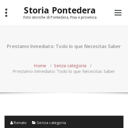
Skip
Storia Pontedera
to
content
Foto storiche di Pontedera, Pisa e provincia
Prestamo Inmediato: Todo lo que Necesitas Saber
Home
/
Senza categoria
/
Prestamo Inmediato: Todo lo que Necesitas Saber
Renato
Senza categoria