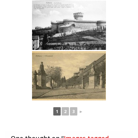
1
2
3
►