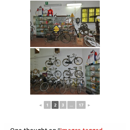
◄
1
2
3
...
17
►