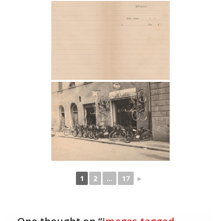
1
2
...
17
►