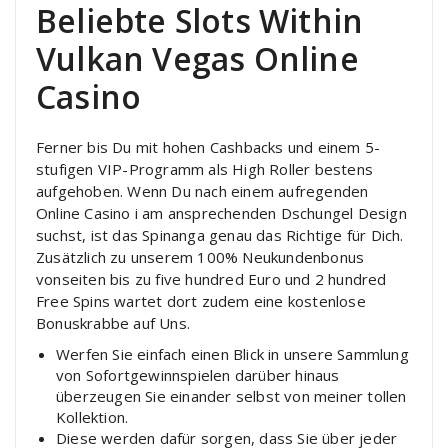
Beliebte Slots Within
Vulkan Vegas Online
Casino
Ferner bis Du mit hohen Cashbacks und einem 5-
stufigen VIP-Programm als High Roller bestens
aufgehoben. Wenn Du nach einem aufregenden
Online Casino i am ansprechenden Dschungel Design
suchst, ist das Spinanga genau das Richtige für Dich.
Zusätzlich zu unserem 100% Neukundenbonus
vonseiten bis zu five hundred Euro und 2 hundred
Free Spins wartet dort zudem eine kostenlose
Bonuskrabbe auf Uns.
Werfen Sie einfach einen Blick in unsere Sammlung
von Sofortgewinnspielen darüber hinaus
überzeugen Sie einander selbst von meiner tollen
Kollektion.
Diese werden dafür sorgen, dass Sie über jeder