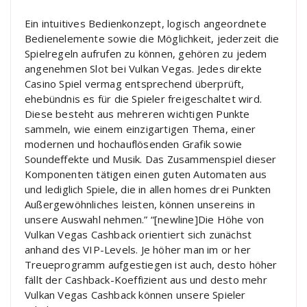
Ein intuitives Bedienkonzept, logisch angeordnete
Bedienelemente sowie die Möglichkeit, jederzeit die
Spielregeln aufrufen zu können, gehören zu jedem
angenehmen Slot bei Vulkan Vegas. Jedes direkte
Casino Spiel vermag entsprechend überprüft,
ehebündnis es für die Spieler freigeschaltet wird.
Diese besteht aus mehreren wichtigen Punkte
sammeln, wie einem einzigartigen Thema, einer
modernen und hochauflösenden Grafik sowie
Soundeffekte und Musik. Das Zusammenspiel dieser
Komponenten tätigen einen guten Automaten aus
und lediglich Spiele, die in allen homes drei Punkten
Außergewöhnliches leisten, können unsereins in
unsere Auswahl nehmen.” “[newline]Die Höhe von
Vulkan Vegas Cashback orientiert sich zunächst
anhand des VIP-Levels. Je höher man im or her
Treueprogramm aufgestiegen ist auch, desto höher
fällt der Cashback-Koeffizient aus und desto mehr
Vulkan Vegas Cashback können unsere Spieler