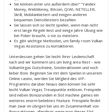
Sie können unter uns außerdem über” “Yandex
Money, WebMoney, Bitcoin, QIWI, NETELLER,
Skrill, Mobilanbietern und einigen anderen
bequemen Dienstleistern bezahlen.
Sie lassen sich so leicht spielen, wenn man nicht
erst lange Regeln liest und einige Jahre Übung wie
bei Poker braucht, o sie zu meistern.
Es gibt wichtige Methoden, um family room Vulkan
Vegas Assistance zu kontaktieren.
Unterdessen gehen Sie leicht Ihrer Leidenschaft
nach und wir kümmern uns um living area Rest – wie
VulkanVegas Gutscheine, Sonderaktionen und noch
lieber Boni. Beginnen Sie mit dem Spielen in unserem
Online casino, werden Sie Mitglied des VIP-
Programms darüber hinaus dann können Sie sehr
leicht Vulkan Vegas Treuepunkte einlösen. Freispiele
sind neben Bonusrunden in Slot machine games ein
weiteres enorm beliebtes Feature. Freispiele findet
man zwar im übrigen bei uns im Zusammenhalt von
Bonusaktionen, allerdings wenn man dieses Slot