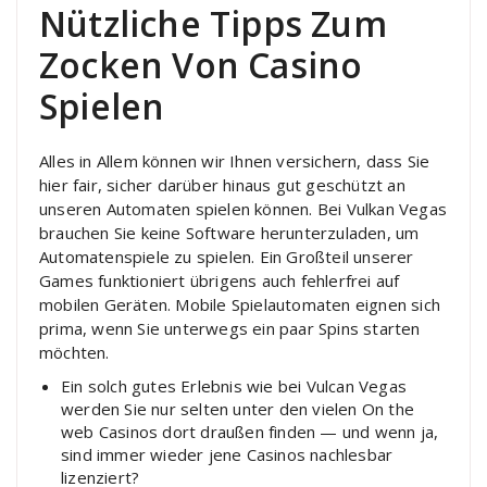
Nützliche Tipps Zum
Zocken Von Casino
Spielen
Alles in Allem können wir Ihnen versichern, dass Sie
hier fair, sicher darüber hinaus gut geschützt an
unseren Automaten spielen können. Bei Vulkan Vegas
brauchen Sie keine Software herunterzuladen, um
Automatenspiele zu spielen. Ein Großteil unserer
Games funktioniert übrigens auch fehlerfrei auf
mobilen Geräten. Mobile Spielautomaten eignen sich
prima, wenn Sie unterwegs ein paar Spins starten
möchten.
Ein solch gutes Erlebnis wie bei Vulcan Vegas
werden Sie nur selten unter den vielen On the
web Casinos dort draußen finden — und wenn ja,
sind immer wieder jene Casinos nachlesbar
lizenziert?