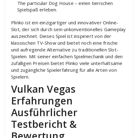
The particular Dog House – einen tierischen
Spielspaß erleben.
Plinko ist ein einzigartiger und innovativer Online-
Slot, der sich durch sein unkonventionelles Gameplay
auszeichnet. Dieses Spiel ist inspiriert von der
klassischen TV-Show und bietet noch eine frische
und aufregende Alternative zu traditionellen Slot-
Spielen. Mit seiner einfachen Spielmechanik und den
zufälligen Preisen bietet Plinko viele unterhaltsame
und zugängliche Spielerfahrung für alle Arten von
Spielern.
Vulkan Vegas
Erfahrungen
Ausführlicher
Testbericht &
Bewertung