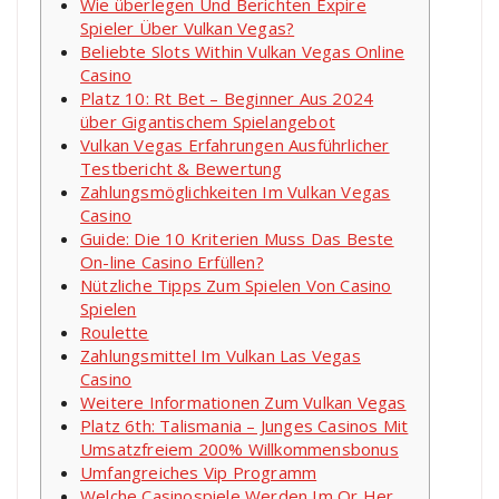
Wie überlegen Und Berichten Expire
Spieler Über Vulkan Vegas?
Beliebte Slots Within Vulkan Vegas Online
Casino
Platz 10: Rt Bet – Beginner Aus 2024
über Gigantischem Spielangebot
Vulkan Vegas Erfahrungen Ausführlicher
Testbericht & Bewertung
Zahlungsmöglichkeiten Im Vulkan Vegas
Casino
Guide: Die 10 Kriterien Muss Das Beste
On-line Casino Erfüllen?
Nützliche Tipps Zum Spielen Von Casino
Spielen
Roulette
Zahlungsmittel Im Vulkan Las Vegas
Casino
Weitere Informationen Zum Vulkan Vegas
Platz 6th: Talismania – Junges Casinos Mit
Umsatzfreiem 200% Willkommensbonus
Umfangreiches Vip Programm
Welche Casinospiele Werden Im Or Her