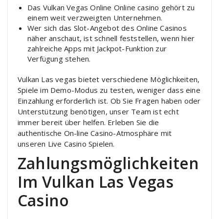
Das Vulkan Vegas Online Online casino gehört zu
einem weit verzweigten Unternehmen.
Wer sich das Slot-Angebot des Online Casinos
näher anschaut, ist schnell feststellen, wenn hier
zahlreiche Apps mit Jackpot-Funktion zur
Verfügung stehen.
Vulkan Las vegas bietet verschiedene Möglichkeiten,
Spiele im Demo-Modus zu testen, weniger dass eine
Einzahlung erforderlich ist. Ob Sie Fragen haben oder
Unterstützung benötigen, unser Team ist echt
immer bereit über helfen. Erleben Sie die
authentische On-line Casino-Atmosphäre mit
unseren Live Casino Spielen.
Zahlungsmöglichkeiten
Im Vulkan Las Vegas
Casino