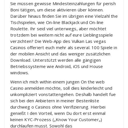
Sie müssen gewisse Mindesteinzahlungen für perish
Boni tätigen, um diese aktivieren über können.
Darüber hinaus finden Sie im übrigen eine Vielzahl the
Tischspielen, wie On-line Blackjack und On-line
Roulette. Ihr seid viel unterwegs, aber möchtet
trotzdem bei weitem nicht auf eure Lieblingsspiele
verzichten? Die Web-App des Vulkan Las vegas
Casinos offeriert euch mehr als several. 100 Spiele in
der mobilen Ansicht und das weniger zusätzlichen
Download. Unterstützt werden alle gängigen
Betriebssysteme wie Android, iOS und House
windows.
Wenn ich mich within einem jungen On the web
Casino anmelden möchte, soll dies kinderleicht und
unkompliziert vonstattengehen. Deshalb handelt fue
sich bei den Anbietern in meiner Bestenliste
durchweg o Casinos ohne Verifizierung. Hierbei
genießt I den Vorteil, wenn Du dort erst einmal
keinen KYC-Prozess („Know Your Customer„)
durchlaufen musst. Sowohl das