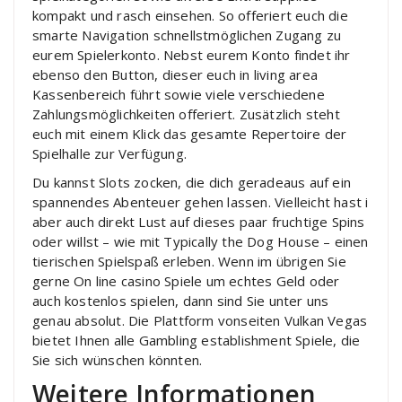
kompakt und rasch einsehen. So offeriert euch die
smarte Navigation schnellstmöglichen Zugang zu
eurem Spielerkonto. Nebst eurem Konto findet ihr
ebenso den Button, dieser euch in living area
Kassenbereich führt sowie viele verschiedene
Zahlungsmöglichkeiten offeriert. Zusätzlich steht
euch mit einem Klick das gesamte Repertoire der
Spielhalle zur Verfügung.
Du kannst Slots zocken, die dich geradeaus auf ein
spannendes Abenteuer gehen lassen. Vielleicht hast i
aber auch direkt Lust auf dieses paar fruchtige Spins
oder willst – wie mit Typically the Dog House – einen
tierischen Spielspaß erleben. Wenn im übrigen Sie
gerne On line casino Spiele um echtes Geld oder
auch kostenlos spielen, dann sind Sie unter uns
genau absolut. Die Plattform vonseiten Vulkan Vegas
bietet Ihnen alle Gambling establishment Spiele, die
Sie sich wünschen könnten.
Weitere Informationen