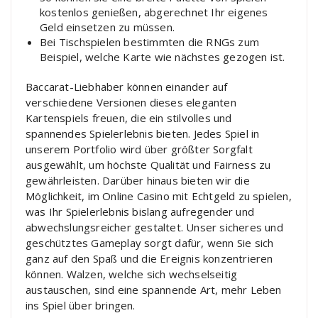
kostenlos genießen, abgerechnet Ihr eigenes
Geld einsetzen zu müssen.
Bei Tischspielen bestimmten die RNGs zum
Beispiel, welche Karte wie nächstes gezogen ist.
Baccarat-Liebhaber können einander auf
verschiedene Versionen dieses eleganten
Kartenspiels freuen, die ein stilvolles und
spannendes Spielerlebnis bieten. Jedes Spiel in
unserem Portfolio wird über größter Sorgfalt
ausgewählt, um höchste Qualität und Fairness zu
gewährleisten. Darüber hinaus bieten wir die
Möglichkeit, im Online Casino mit Echtgeld zu spielen,
was Ihr Spielerlebnis bislang aufregender und
abwechslungsreicher gestaltet. Unser sicheres und
geschütztes Gameplay sorgt dafür, wenn Sie sich
ganz auf den Spaß und die Ereignis konzentrieren
können. Walzen, welche sich wechselseitig
austauschen, sind eine spannende Art, mehr Leben
ins Spiel über bringen.