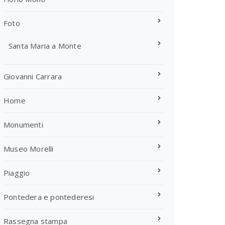
Foto
Santa Maria a Monte
Giovanni Carrara
Home
Monumenti
Museo Morelli
Piaggio
Pontedera e pontederesi
Rassegna stampa