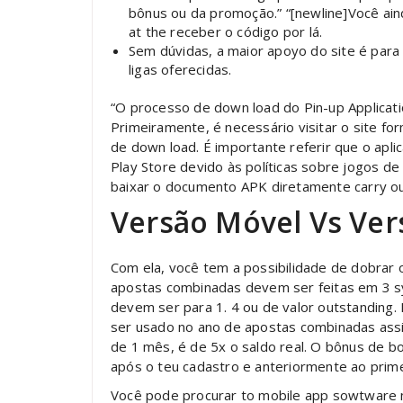
bônus ou da promoção.” “[newline]Você ai
at the receber o código por lá.
Sem dúvidas, a maior apoyo do site é para
ligas oferecidas.
“O processo de down load do Pin-up Applicati
Primeiramente, é necessário visitar o site fo
de down load. É importante referir que o apli
Play Store devido às políticas sobre jogos de
baixar o documento APK diretamente carry out
Versão Móvel Vs Ver
Com ela, você tem a possibilidade de dobrar 
apostas combinadas devem ser feitas em 3 sy
devem ser para 1. 4 ou de valor outstanding. 
ser usado no ano de apostas combinadas assi
de 1 mês, é de 5x o saldo real. O bônus de 
após o teu cadastro e anteriormente ao prime
Você pode procurar to mobile app sowtware n