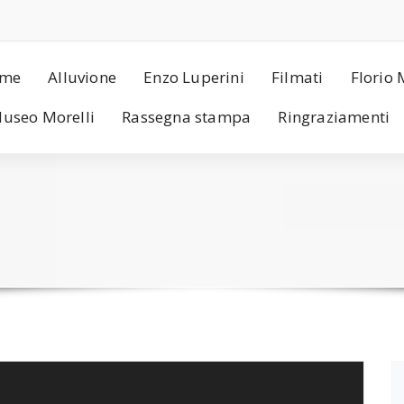
me
Alluvione
Enzo Luperini
Filmati
Florio 
useo Morelli
Rassegna stampa
Ringraziamenti