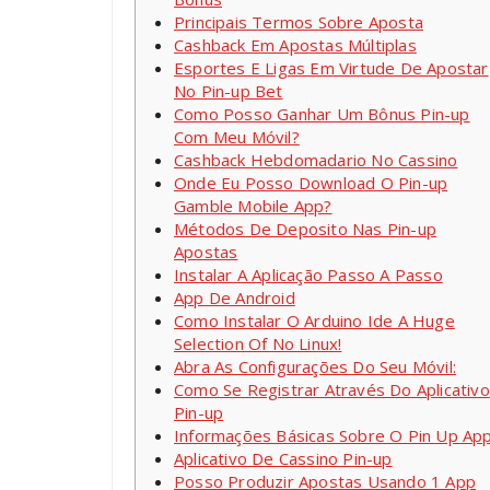
Principais Termos Sobre Aposta
Cashback Em Apostas Múltiplas
Esportes E Ligas Em Virtude De Apostar
No Pin-up Bet
Como Posso Ganhar Um Bônus Pin-up
Com Meu Móvil?
Cashback Hebdomadario No Cassino
Onde Eu Posso Download O Pin-up
Gamble Mobile App?
Métodos De Deposito Nas Pin-up
Apostas
Instalar A Aplicação Passo A Passo
App De Android
Como Instalar O Arduino Ide A Huge
Selection Of No Linux!
Abra As Configurações Do Seu Móvil:
Como Se Registrar Através Do Aplicativo
Pin-up
Informações Básicas Sobre O Pin Up Ap
Aplicativo De Cassino Pin-up
Posso Produzir Apostas Usando 1 App