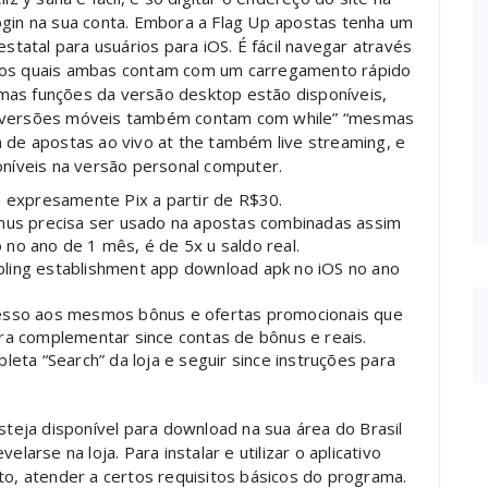
ogin na sua conta. Embora a Flag Up apostas tenha um
estatal para usuários para iOS. É fácil navegar através
á os quais ambas contam com um carregamento rápido
mas funções da versão desktop estão disponíveis,
As versões móveis também contam com while” “mesmas
a de apostas ao vivo at the também live streaming, e
íveis na versão personal computer.
a expresamente Pix a partir de R$30.
onus precisa ser usado na apostas combinadas assim
no ano de 1 mês, é de 5x u saldo real.
bling establishment app download apk no iOS no ano
cesso aos mesmos bônus e ofertas promocionais que
ara complementar since contas de bônus e reais.
leta “Search” da loja e seguir since instruções para
esteja disponível para download na sua área do Brasil
larse na loja. Para instalar e utilizar o aplicativo
to, atender a certos requisitos básicos do programa.