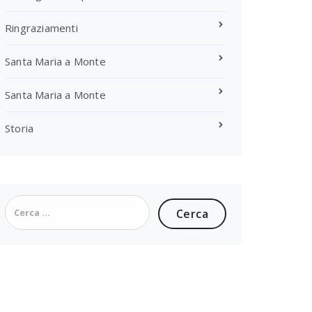
Ringraziamenti
Santa Maria a Monte
Santa Maria a Monte
Storia
Ricerca
per: