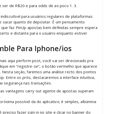
ser de R$20 e para odds de ao poco 1. 3.
ndiscutível para usuários regulares de plataformas
l de sacar quanto de depositar. É um pensamento
r que faz PinUp apostas bem definidas sempre espera
erto e distante para o usuário enquanto estiver
mble Para Iphone/ios
ais aqui perform post, você vai ser direcionado pra
clique em “registre-se”, o botão vermelho que aparece
ha. Nesta seção, faremos uma análise recto dos pontos
p. Entre os prós, destacaremos a interface intuitiva,
ew segurança nas transações.
 as vantagens carry out agente de apostas superam
.
róxima possível da do aplicativo; é simples, albúmina
preciso fazer sign in no site e clicar no banner do