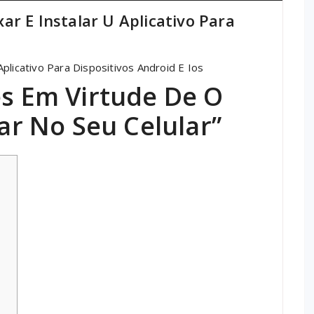
r E Instalar U Aplicativo Para
plicativo Para Dispositivos Android E Ios
s Em Virtude De O
ar No Seu Celular”