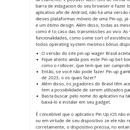
barra de indagacion do seu browser e fazer l
aplicativo afin de Android, não há uma versão 
dieses plataformas móveis de uma Pin-up, j
e um ótimo design. Além disso, todas as mes
como é to caso das transmissões ao vivo. 
funcionalidades, como some sort of existênci
todos operating system mesmos bônus dispon
O versão do site pin-up wager Brasil aceit
Fique atento ainda pois este Pin-up bet b
como o rollover, que tem que ser cumprido 
Então, se você não pode fazer Pin-up gam
de 2023, o os quais fazer?
Além disso, os jogadores do Brasil têm a
tem a possibilidade de serem utilizados p
Basta buscar pelo nome do aplicativo na tab
baixá-lo e instalar em seu gadget.
É concebível que o aplicativo Pin Up iOS não 
ou em virtude de seu dispositivo ze ele não reve
corretamente, o dispositivo precisa, no entan