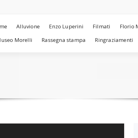
me
Alluvione
Enzo Luperini
Filmati
Florio 
useo Morelli
Rassegna stampa
Ringraziamenti