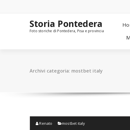
Skip
to
content
Storia Pontedera
Ho
Foto storiche di Pontedera, Pisa e provincia
M
Archivi categoria: mostbet italy
Renato
mostbet italy