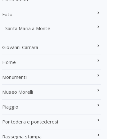
Foto
Santa Maria a Monte
Giovanni Carrara
Home
Monumenti
Museo Morelli
Piaggio
Pontedera e pontederesi
Rassegna stampa