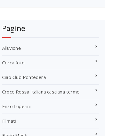
Pagine
Alluvione
Cerca foto
Ciao Club Pontedera
Croce Rossa Italiana casciana terme
Enzo Luperini
Filmati
Florio Monti