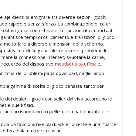
 aje clienti di emigrare tra diverse sezioni, giochi,
 modo rapido e senza sforzo. La combinazione di colori
dalam gioco confortevole. Le funzionalità importanti
garantisce tempi di caricamento e transizioni di gioco
atta molto fare a diverse dimensioni dello schermo,
ositivi mobili. In generale, risolvere i problemi di
rmare la connessione internet, svuotare la cache,
la recuerdo del dispositivo
mostbet sito ufficiale
.
or zona dei problemi pada download, migliorando
mpia gamma di scelte di gioco pensate tanto per
 dei dealer, i giochi con seller dal vivo accorciano le
 e quelli fisici.
 che corrispondano a quelli selezionati durante elle
ochi da tavolo arrive blackjack e roulette e una” “parte
tmosfera dalam un vero casinò.