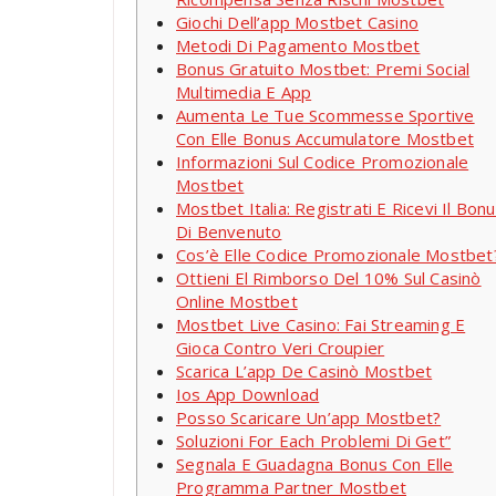
Giochi Dell’app Mostbet Casino
Metodi Di Pagamento Mostbet
Bonus Gratuito Mostbet: Premi Social
Multimedia E App
Aumenta Le Tue Scommesse Sportive
Con Elle Bonus Accumulatore Mostbet
Informazioni Sul Codice Promozionale
Mostbet
Mostbet Italia: Registrati E Ricevi Il Bon
Di Benvenuto
Cos’è Elle Codice Promozionale Mostbet
Ottieni El Rimborso Del 10% Sul Casinò
Online Mostbet
Mostbet Live Casino: Fai Streaming E
Gioca Contro Veri Croupier
Scarica L’app De Casinò Mostbet
Ios App Download
Posso Scaricare Un’app Mostbet?
Soluzioni For Each Problemi Di Get”
Segnala E Guadagna Bonus Con Elle
Programma Partner Mostbet