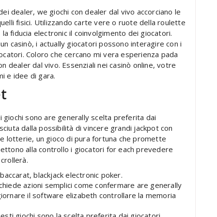
ei dealer, we giochi con dealer dal vivo accorciano le
lli fisici. Utilizzando carte vere o ruote della roulette
la fiducia electronic il coinvolgimento dei giocatori.
n casinò, i actually giocatori possono interagire con i
iocatori. Coloro che cercano mi vera esperienza pada
n dealer dal vivo. Essenziali nei casinò online, votre
i e idee di gara.
t
i giochi sono are generally scelta preferita dai
sciuta dalla possibilità di vincere grandi jackpot con
e lotterie, un gioco di pura fortuna che promette
mettono alla controllo i giocatori for each prevedere
crollerà.
accarat, blackjack electronic poker.
ichiede azioni semplici come confermare are generally
giornare il software elizabeth controllare la memoria
esti giochi sono la scelta preferita dai giocatori