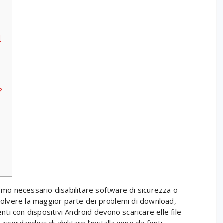
d
?
mo necessario disabilitare software di sicurezza o
olvere la maggior parte dei problemi di download,
tenti con dispositivi Android devono scaricare elle file
ricordandosi di abilitare l’installazione da fonti