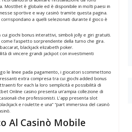
. MostBet è globale ed è disponibile in molti paesi in
mmesse sportive e way casinò tramite questa pagina.
 corrispondano a quelli selezionati durante il gioco è
 giochi bonus interattivi, simboli jolly e giri gratuiti.
ì come l’aspetto sorprendente della turno che gira.
baccarat, blackjack elizabeth poker.
ilità di vincere grandi jackpot con investimenti
ungo le linee pada pagamento, i giocatori scommettono
teressanti extra compresa tra cui giochi added bonus
attraenti for each la loro semplicità e possibilità di
tbet Online casino presenta un’ampia collezione di
asionali che professionisti. L’app presenta slot
lackjack e roulette e una” “part immersiva del casinò
asinò.
co Al Casinò Mobile