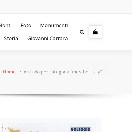
Monti
Foto
Monumenti
Storia
Giovanni Carrara
Home
/
Archivio per categoria "mostbet italy"