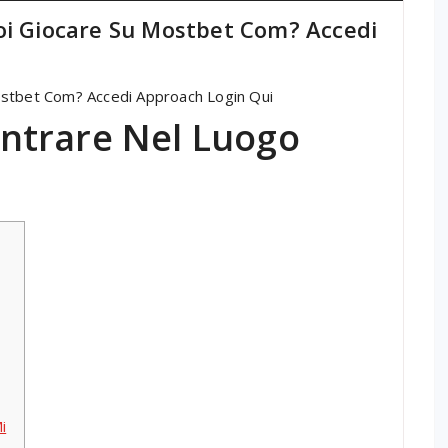
oi Giocare Su Mostbet Com? Accedi
ostbet Com? Accedi Approach Login Qui
Entrare Nel Luogo
i