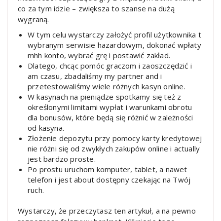
co za tym idzie – zwiększa to szanse na dużą
wygraną.
W tym celu wystarczy założyć profil użytkownika t
wybranym serwisie hazardowym, dokonać wpłaty
mhh konto, wybrać grę i postawić zakład.
Dlatego, chcąc pomóc graczom i zaoszczędzić i
am czasu, zbadaliśmy my partner and i
przetestowaliśmy wiele różnych kasyn online.
W kasynach na pieniądze spotkamy się też z
określonymi limitami wypłat i warunkami obrotu
dla bonusów, które będą się różnić w zależności
od kasyna.
Złożenie depozytu przy pomocy karty kredytowej
nie różni się od zwykłych zakupów online i actually
jest bardzo proste.
Po prostu uruchom komputer, tablet, a nawet
telefon i jest about dostępny czekając na Twój
ruch.
Wystarczy, że przeczytasz ten artykuł, a na pewno