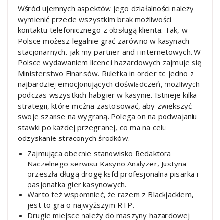
Wśród ujemnych aspektów jego działalności należy
wymienić przede wszystkim brak możliwości
kontaktu telefonicznego z obsługą klienta. Tak, w
Polsce możesz legalnie grać zarówno w kasynach
stacjonarnych, jak my partner and i internetowych. W
Polsce wydawaniem licencji hazardowych zajmuje się
Ministerstwo Finansów. Ruletka in order to jedno z
najbardziej emocjonujących doświadczeń, możliwych
podczas wszystkich habgier w kasynie. Istnieje kilka
strategii, które można zastosować, aby zwiększyć
swoje szanse na wygraną. Polega on na podwajaniu
stawki po każdej przegranej, co ma na celu
odzyskanie straconych środków.
Zajmująca obecnie stanowisko Redaktora
Naczelnego serwisu Kasyno Analyzer, Justyna
przeszła długą drogę ksfd profesjonalna pisarka i
pasjonatka gier kasynowych.
Warto też wspomnieć, że razem z Blackjackiem,
jest to gra o najwyższym RTP.
Drugie miejsce należy do maszyny hazardowej