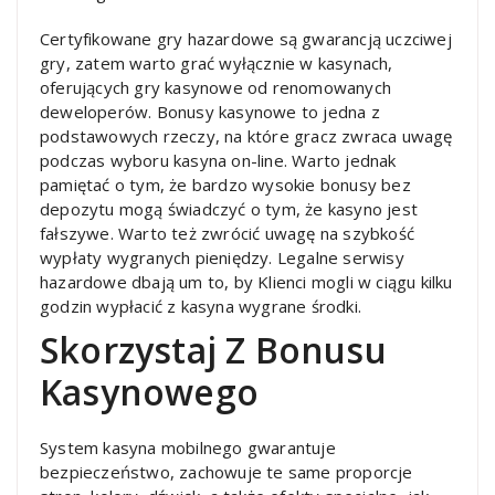
Certyfikowane gry hazardowe są gwarancją uczciwej
gry, zatem warto grać wyłącznie w kasynach,
oferujących gry kasynowe od renomowanych
deweloperów. Bonusy kasynowe to jedna z
podstawowych rzeczy, na które gracz zwraca uwagę
podczas wyboru kasyna on-line. Warto jednak
pamiętać o tym, że bardzo wysokie bonusy bez
depozytu mogą świadczyć o tym, że kasyno jest
fałszywe. Warto też zwrócić uwagę na szybkość
wypłaty wygranych pieniędzy. Legalne serwisy
hazardowe dbają um to, by Klienci mogli w ciągu kilku
godzin wypłacić z kasyna wygrane środki.
Skorzystaj Z Bonusu
Kasynowego
System kasyna mobilnego gwarantuje
bezpieczeństwo, zachowuje te same proporcje