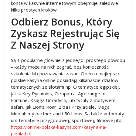
konta w kasynie internetowym obejmuje zaledwie
kilka prostych kroków.
Odbierz Bonus, Który
Zyskasz Rejestrując Się
Z Naszej Strony
Są 1 popularne głównie z jednego, prostego powodu
– każdy może na nich zagrać, bez konieczności
szkolenia lub poznawania zasad. Obecnie najlepsze
polskie kasyna online posiadają kilkanaście działów
tematycznych ze slotami np. O tematyce egipskiej,
jak 4 Key Pyramids, Cleopatra, Age range of
Fortune, Księga Umarłych, lub tytuły z motywem
safari, jak Lion’s Roar, Ziba i Przyjaciele, Mega
Moolah my partner and i 50 Lions. Są także automaty
um tematyce przygodowej, sportowej, filmowej itd
https://online-polska-kasyna.com/kasyna-na-
pieniadze
.