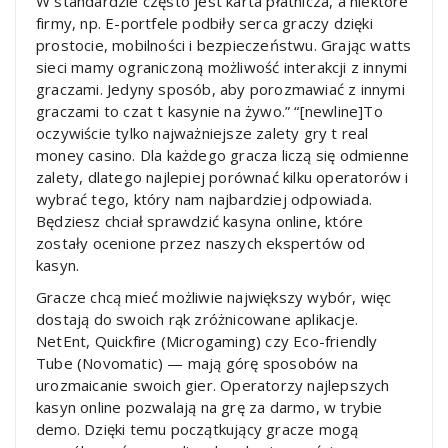
W standardzie często jest karta płatnicza, a niektóre
firmy, np. E-portfele podbiły serca graczy dzięki
prostocie, mobilności i bezpieczeństwu. Grając watts
sieci mamy ograniczoną możliwość interakcji z innymi
graczami. Jedyny sposób, aby porozmawiać z innymi
graczami to czat t kasynie na żywo.” “[newline]To
oczywiście tylko najważniejsze zalety gry t real
money casino. Dla każdego gracza liczą się odmienne
zalety, dlatego najlepiej porównać kilku operatorów i
wybrać tego, który nam najbardziej odpowiada.
Będziesz chciał sprawdzić kasyna online, które
zostały ocenione przez naszych ekspertów od
kasyn.
Gracze chcą mieć możliwie największy wybór, więc
dostają do swoich rąk zróżnicowane aplikacje.
NetEnt, Quickfire (Microgaming) czy Eco-friendly
Tube (Novomatic) — mają górę sposobów na
urozmaicanie swoich gier. Operatorzy najlepszych
kasyn online pozwalają na grę za darmo, w trybie
demo. Dzięki temu początkujący gracze mogą