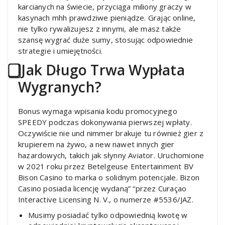
karcianych na świecie, przyciąga miliony graczy w
kasynach mhh prawdziwe pieniądze. Grając online,
nie tylko rywalizujesz z innymi, ale masz także
szansę wygrać duże sumy, stosując odpowiednie
strategie i umiejętności.
⃣ Jak Długo Trwa Wypłata
Wygranych?
Bonus wymaga wpisania kodu promocyjnego
SPEEDY podczas dokonywania pierwszej wpłaty.
Oczywiście nie und nimmer brakuje tu również gier z
krupierem na żywo, a new nawet innych gier
hazardowych, takich jak słynny Aviator. Uruchomione
w 2021 roku przez Betelgeuse Entertainment BV
Bison Casino to marka o solidnym potencjale. Bizon
Casino posiada licencję wydaną” “przez Curaçao
Interactive Licensing N. V., o numerze #5536/JAZ.
Musimy posiadać tylko odpowiednią kwotę w