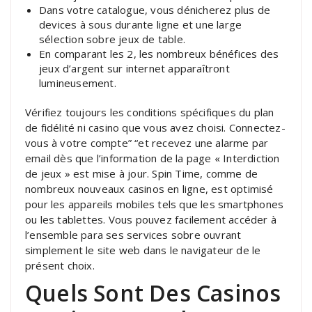
Dans votre catalogue, vous dénicherez plus de
devices à sous durante ligne et une large
sélection sobre jeux de table.
En comparant les 2, les nombreux bénéfices des
jeux d’argent sur internet apparaîtront
lumineusement.
Vérifiez toujours les conditions spécifiques du plan
de fidélité ni casino que vous avez choisi. Connectez-
vous à votre compte” “et recevez une alarme par
email dès que l’information de la page « Interdiction
de jeux » est mise à jour. Spin Time, comme de
nombreux nouveaux casinos en ligne, est optimisé
pour les appareils mobiles tels que les smartphones
ou les tablettes. Vous pouvez facilement accéder à
l’ensemble para ses services sobre ouvrant
simplement le site web dans le navigateur de le
présent choix.
Quels Sont Des Casinos