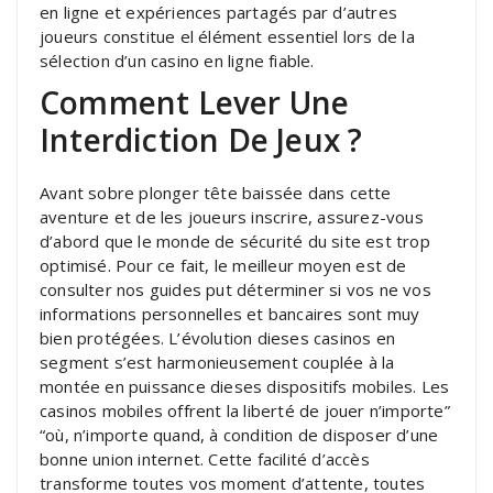
en ligne et expériences partagés par d’autres
joueurs constitue el élément essentiel lors de la
sélection d’un casino en ligne fiable.
Comment Lever Une
Interdiction De Jeux ?
Avant sobre plonger tête baissée dans cette
aventure et de les joueurs inscrire, assurez-vous
d’abord que le monde de sécurité du site est trop
optimisé. Pour ce fait, le meilleur moyen est de
consulter nos guides put déterminer si vos ne vos
informations personnelles et bancaires sont muy
bien protégées. L’évolution dieses casinos en
segment s’est harmonieusement couplée à la
montée en puissance dieses dispositifs mobiles. Les
casinos mobiles offrent la liberté de jouer n’importe”
“où, n’importe quand, à condition de disposer d’une
bonne union internet. Cette facilité d’accès
transforme toutes vos moment d’attente, toutes