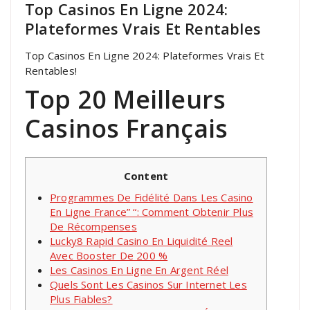
Top Casinos En Ligne 2024:
Plateformes Vrais Et Rentables
Top Casinos En Ligne 2024: Plateformes Vrais Et
Rentables!
Top 20 Meilleurs
Casinos Français
Content
Programmes De Fidélité Dans Les Casino
En Ligne France” “: Comment Obtenir Plus
De Récompenses
Lucky8 Rapid Casino En Liquidité Reel
Avec Booster De 200 %
Les Casinos En Ligne En Argent Réel
Quels Sont Les Casinos Sur Internet Les
Plus Fiables?