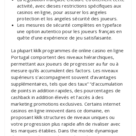
activité, avec dieses restrictions spécifiques aux
casinos en ligne, pour assurer los angeles
protection et los angeles sécurité des joueurs.
Les mesures de sécurité complètes en typeface
une option autentico pour les joueurs français en
quête d’une expérience de jeu satisfaisante.
La plupart kklk programmes de online casino en ligne
Portugal comportent des niveaux hiérarchiques,
permettant aux joueurs de progresser au fur ou à
mesure qu’ils accumulent des factors. Les niveaux
supérieurs s’accompagnent souvent d’avantages
supplémentaires, tels que des taux” “d’accumulation
de points in addition rapides, des pourcentages de
cashback in addition élevés et l’accès à des
marketing promotions exclusives. Certains internet
casinos en ligne innovent dans ce domaine, en
proposant kklk structures de niveaux uniques ou
votre progression plus rapide afin de rivaliser avec
les marques établies. Dans the monde dynamique