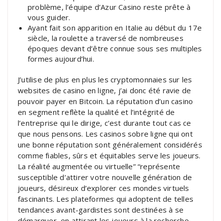
problème, l’équipe d’Azur Casino reste prête à
vous guider.
Ayant fait son apparition en Italie au début du 17e
siècle, la roulette a traversé de nombreuses
époques devant d’être connue sous ses multiples
formes aujourd’hui.
J’utilise de plus en plus les cryptomonnaies sur les
websites de casino en ligne, j’ai donc été ravie de
pouvoir payer en Bitcoin. La réputation d’un casino
en segment reflète la qualité et l’intégrité de
l’entreprise qui le dirige, c’est durante tout cas ce
que nous pensons. Les casinos sobre ligne qui ont
une bonne réputation sont généralement considérés
comme fiables, sûrs et équitables serve les joueurs.
La réalité augmentée ou virtuelle” “représente
susceptible d’attirer votre nouvelle génération de
joueurs, désireux d’explorer ces mondes virtuels
fascinants. Les plateformes qui adoptent de telles
tendances avant-gardistes sont destinées à se
démarquer, en attirant les joueurs à la recherche