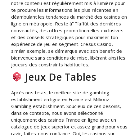
notre contenu est régulièrement mis à lumière pour
te produire les informations les plus récentes en
déambulant les tendances du marché des casinos en
ligne en métropole. Reste à” “l’affût des dernières
nouveautés, des offres promotionnelles exclusives
et des conseils stratégiques pour maximiser ton
expérience de jeu en segment. Cresus Casino,
similar exemple, se démarque avec son benefit de
bienvenue sans conditions de mise, libérant ainsi les
joueurs des constraints habituelles.
Jeux De Tables
Après nos tests, le meilleur site de gambling
establishment en ligne en France est Millionz
Gambling establishment. Soucieux de ces besoins,
dans ce contexte, nous avons sélectionné
uniquement des casinos France en ligne avec un
catalogue de jeux superior et assez grand pour vous
ravir, faites-nous confiance. Oui, les casinos sur