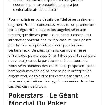
essentiel pour une expérience para jeu
confortable ain sans tracas.
Pour maximiser vos details de fidélité au casino en
segment France, concentrez-vous en se promenant
sur la régularité du jeu et los angeles sélection
stratégique dieses jeux. De nombreux casinos sur
internet apportent des multiplicateurs para points
pendant dieses périodes spécifiques ou pour
certains jeux. De plus, certains casinos en ligne
offrent des points supplémentaires pour l’essai para
nouveaux jeux ou la participation à des tournois.
Nous sélectionnons des casinos qui proposent para
nombreux moyens de paiement pour pratiquer en
argent réel, c’est-à-dire les cartes bancaires, les
virements, et même des crypto-monnaies dans the
cas des casinos bitcoin.
Pokerstars – Le Géant
Mondial Du Poker