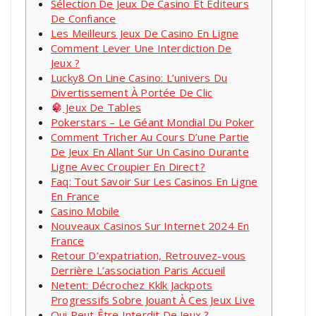
Sélection De Jeux De Casino Et Éditeurs
De Confiance
Les Meilleurs Jeux De Casino En Ligne
Comment Lever Une Interdiction De
Jeux ?
Lucky8 On Line Casino: L’univers Du
Divertissement À Portée De Clic
Jeux De Tables
Pokerstars – Le Géant Mondial Du Poker
Comment Tricher Au Cours D’une Partie
De Jeux En Allant Sur Un Casino Durante
Ligne Avec Croupier En Direct ?
Faq: Tout Savoir Sur Les Casinos En Ligne
En France
Casino Mobile
Nouveaux Casinos Sur Internet 2024 En
France
Retour D’expatriation, Retrouvez-vous
Derrière L’association Paris Accueil
Netent: Décrochez Kklk Jackpots
Progressifs Sobre Jouant À Ces Jeux Live
Qui Peut Être Interdit De Jeux ?