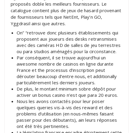
proposés doble les meilleurs fournisseurs. Le
catalogue contient plus de jeux de hasard provenant
de fournisseurs tels que NetEnt, Play’n GO,
Yggdrasil ainsi que autres.
On” “retrouve donc plusieurs établissements qui
proposent aux joueurs des desks retransmises
avec des caméras HD de salles de jeu terrestres
ou para studios aménagés pour la circonstance.
Par conséquent, il se trouve aujourd’hui un
awesome nombre de casinos en ligne durante
France et the processus d’inscription peut
dérouter beaucoup d’entre nous, et additionally
particulièrement les derniers joueurs.
De plus, le montant minimum sobre dépôt pour
activer un bonus casino n’est que para 20 euros.
Nous les avons contactés pour leur poser
quelques queries vis-à-vis des reward et des
problems d’utilisation (en nous-mêmes faisant
passer pour des débutants), ain leurs réponses
ont été très pertinentes.
La législation française encadre étroitement cette