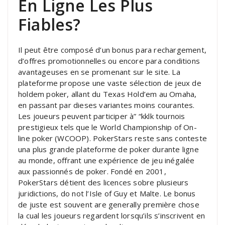
En Ligne Les Plus
Fiables?
Il peut être composé d’un bonus para rechargement,
d’offres promotionnelles ou encore para conditions
avantageuses en se promenant sur le site. La
plateforme propose une vaste sélection de jeux de
holdem poker, allant du Texas Hold’em au Omaha,
en passant par dieses variantes moins courantes.
Les joueurs peuvent participer à” “kklk tournois
prestigieux tels que le World Championship of On-
line poker (WCOOP). PokerStars reste sans conteste
una plus grande plateforme de poker durante ligne
au monde, offrant une expérience de jeu inégalée
aux passionnés de poker. Fondé en 2001,
PokerStars détient des licences sobre plusieurs
juridictions, do not l’Isle of Guy et Malte. Le bonus
de juste est souvent are generally première chose
la cual les joueurs regardent lorsqu’ils s’inscrivent en