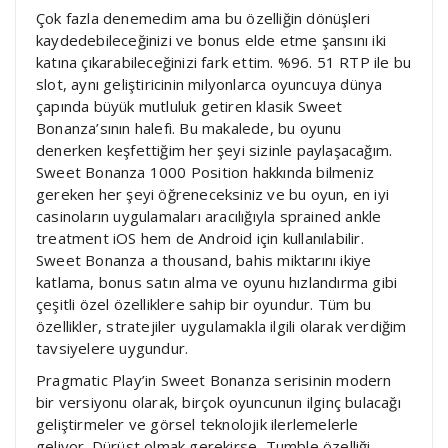
Çok fazla denemedim ama bu özelliğin dönüşleri
kaydedebileceğinizi ve bonus elde etme şansını iki
katına çıkarabileceğinizi fark ettim. %96. 51 RTP ile bu
slot, aynı geliştiricinin milyonlarca oyuncuya dünya
çapında büyük mutluluk getiren klasik Sweet
Bonanza’sının halefi. Bu makalede, bu oyunu
denerken keşfettiğim her şeyi sizinle paylaşacağım.
Sweet Bonanza 1000 Position hakkında bilmeniz
gereken her şeyi öğreneceksiniz ve bu oyun, en iyi
casinoların uygulamaları aracılığıyla sprained ankle
treatment iOS hem de Android için kullanılabilir.
Sweet Bonanza a thousand, bahis miktarını ikiye
katlama, bonus satın alma ve oyunu hızlandırma gibi
çeşitli özel özelliklere sahip bir oyundur. Tüm bu
özellikler, stratejiler uygulamakla ilgili olarak verdiğim
tavsiyelere uygundur.
Pragmatic Play’in Sweet Bonanza serisinin modern
bir versiyonu olarak, birçok oyuncunun ilginç bulacağı
geliştirmeler ve görsel teknolojik ilerlemelerle
geliyor. Dürüst olmak gerekirse, Tumble özelliği