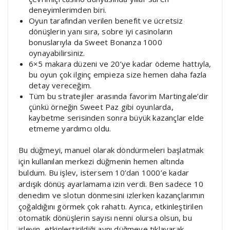
deneyimlerimden biri.
Oyun tarafından verilen benefit ve ücretsiz
dönüşlerin yanı sıra, sobre iyi casinoların
bonuslarıyla da Sweet Bonanza 1000
oynayabilirsiniz.
6×5 makara düzeni ve 20’ye kadar ödeme hattıyla,
bu oyun çok ilginç empieza size hemen daha fazla
detay vereceğim.
Tüm bu stratejiler arasında favorim Martingale’dir
çünkü örneğin Sweet Paz gibi oyunlarda,
kaybetme serisinden sonra büyük kazançlar elde
etmeme yardımcı oldu.
Bu düğmeyi, manuel olarak döndürmeleri başlatmak
için kullanılan merkezi düğmenin hemen altında
buldum. Bu işlev, istersem 10’dan 1000’e kadar
ardışık dönüş ayarlamama izin verdi. Ben sadece 10
denedim ve slotun dönmesini izlerken kazançlarımın
çoğaldığını görmek çok rahattı. Ayrıca, etkinleştirilen
otomatik dönüşlerin sayısı nenni olursa olsun, bu
işlevin, etkinleştirildiği aynı düğmeye tıklayarak