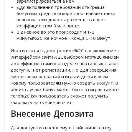
зарегистрироваться а нем.
Ддя выполнения требований отыгрыша
бонусных средств вскоре спортивные ставки
пользователи должны размещать пари с
коэффициентом 3 или выше.
В дневное во это происходит и 1-2
минуты%2C же ночное – конца 5-10 минут.
Игра и слоты в демо-режиме%2C ознакомление с
интерфейсом сайта%2C выбором игр%2C линией
и коэффициентами в разделе спортивных ставок
доступны нет регистрации. Но ддя совершения
финансовых операций и игры и деньги всем
новому пользователям нужно создать аккаунт. В
обеих случаях бонус может быть отыгран самого
того%2C как пользователь сможет получить
кварплату на основной счет.
Внесение Депозита
Для доступа ко внешнему онлайн-кинотеатру