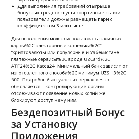
Ддя выполнения требований отыгрыша
бонусных средств спустя спортивные ставки
пользователи должны размещать пари с
коэффициентом 3 или выше.
Для пополнения можно использовать наличных
карты%2C электронные кошельки%2C”
“криптовалюты или популярные и Узбекистане
платежные сервисы%2C вроде UZCard%2C
ATF24%2C Касса24. Минимальный банк зависит от
изготовленного способа%2C минимум UZS 13%2C
500. Подробный актуальных зеркал вечно
обновляется – контролирующие органы
отслеживают появление новых копий же
блокируют доступ нему ним.
Бездепозитный Бонус
за Установку
Приложения