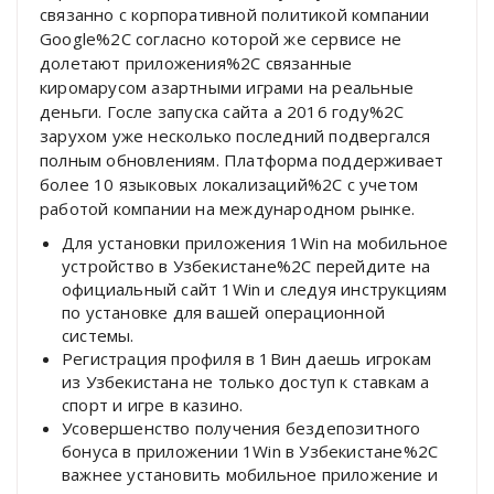
связанно с корпоративной политикой компании
Google%2C согласно которой же сервисе не
долетают приложения%2C связанные
киромарусом азартными играми на реальные
деньги. Госле запуска сайта а 2016 году%2C
зарухом уже несколько последний подвергался
полным обновлениям. Платформа поддерживает
более 10 языковых локализаций%2C с учетом
работой компании на международном рынке.
Для установки приложения 1Win на мобильное
устройство в Узбекистане%2C перейдите на
официальный сайт 1Win и следуя инструкциям
по установке для вашей операционной
системы.
Регистрация профиля в 1Вин даешь игрокам
из Узбекистана не только доступ к ставкам а
спорт и игре в казино.
Усовершенство получения бездепозитного
бонуса в приложении 1Win в Узбекистане%2C
важнее установить мобильное приложение и