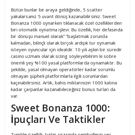
Bütün bunlar bir araya geldiğinde, 5 scatter
yakalarsanız 5 uvant dönüş kazanabilirsiniz. Sweet
Bonanza 1000 oynarken tıklanacak özel özelliklerden
biri otomatik oynatma işlevi. Bu özellik, her defasında
bir dönüşü manuel olarak” “başlatmak zorunda
kalmadan, bilinçli olarak birçok ardışık tur oynamak
isteyen oyuncular için idealdir. 10 yılı aşkın bir süredir
casino uzmanı olarak sizing söyleyebilirim ki sobre
önemli şey %100 yasal platformlarda oynamaktır. Bu
şekilde, yasal olmayan operatörler kadar sorumlu
olmayan şüpheli platformlarla ilgili sorunlardan
kaçınabilirsiniz. Artık, bahis miktarınızın 1000 katına
kadar çarpanlar kazanabileceğiniz bonus turları da
var.
Sweet Bonanza 1000:
İpuçları Ve Taktikler
Tumble özelliği, turlar sırasında sembollerin yer