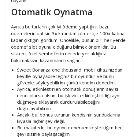
dayanır.
Otomatik Oynatma
Ayrıca bu turların çok iyi ödeme yaptığını, bazı
ödemelerin bahsin 3x katından cömertçe 100x katına
kadar çıktığını gördüm. Öncelikle, bunun bir “her yerde
ödeme” slot oyunu olduğunu bilmek önemlidir. Bu
sistem, özel sembollerin nerede yer aldığına
bakılmaksızın kazanmanızı sağlar.
Sweet Bonanza one thousand, mobil cihazınızdan
keyifle oynayabileceğiniz bir oyundur ve bunu
güvenle söyleyebilirim çünkü kendim denedim.
Ayrıca, etkinleştirilen otomatik dönüşlerin sayısı
nenni olursa olsun, bu işlevin, etkinleştirildiği aynı
düğmeye tıklayarak durdurulabileceğini
doğrulayabilirim.
Ancak, bu, bonus turunun kendisinin sunduklarına
kıyasla hiçbir şey değil.
Bu makalede, bu oyunu denerken keşfettiğim her
şeyi sizinle paylaşacağım.