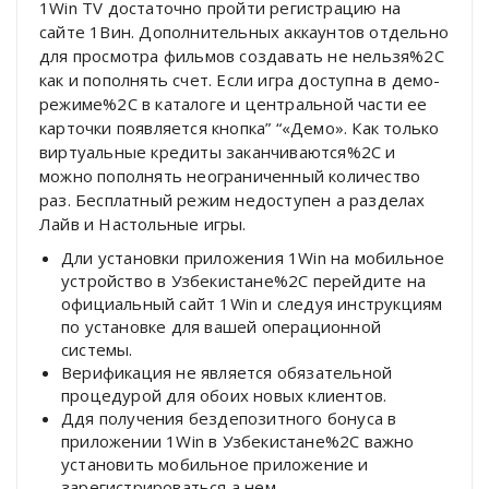
1Win TV достаточно пройти регистрацию на
сайте 1Вин. Дополнительных аккаунтов отдельно
для просмотра фильмов создавать не нельзя%2C
как и пополнять счет. Если игра доступна в демо-
режиме%2C в каталоге и центральной части ее
карточки появляется кнопка” “«Демо». Как только
виртуальные кредиты заканчиваются%2C и
можно пополнять неограниченный количество
раз. Бесплатный режим недоступен а разделах
Лайв и Настольные игры.
Дли установки приложения 1Win на мобильное
устройство в Узбекистане%2C перейдите на
официальный сайт 1Win и следуя инструкциям
по установке для вашей операционной
системы.
Верификация не является обязательной
процедурой для обоих новых клиентов.
Ддя получения бездепозитного бонуса в
приложении 1Win в Узбекистане%2C важно
установить мобильное приложение и
зарегистрироваться а нем.