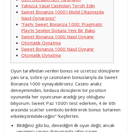
Yalnızca Yasal Casinoları Tercih Edin
Sweet Bonanza 1000’i Mobil Cihazınızda
Nasıl Oynarsınız”
“Fairly Sweet Bonanza 1000: Pragmatic
Play’in Sevilen Slotuna Yeni Bir Bakış
Sweet Bonanza 1000 Nasıl Oynanır
Otomatik Oynatma
Sweet Bonanza 1000 Nasıl Oynanır
Otomatik Oynatma
Oyun tarafından verilen bonus ve ücretsiz dönüşlerin
yanı sıra, sobre iyi casinoların bonuslarıyla da Sweet
Bonanza 1000 oynayabilirsiniz. Casino analiz
deneyimimden, bedava dönüşlerin bir position
oyununda her oyuncunun aradığı şey olduğunu
biliyorum. Sweet Paz 1000’i test ederken, 4 ile 6th
arasında scatter sembolü biriktirerek bonus turlarının
etkinleştirilebileceğini” “keşfettim.
Bildiğiniz gibi bu, denediğim ilk oyun değil, ancak
çevrimiçi casino dünyasında yıllar süren