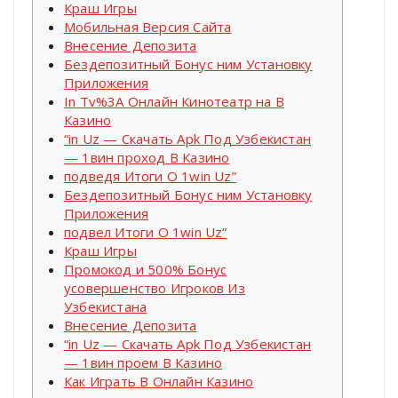
Краш Игры
Мобильная Версия Сайта
Внесение Депозита
Бездепозитный Бонус ним Установку
Приложения
In Tv%3A Онлайн Кинотеатр на В
Казино
“in Uz — Скачать Apk Под Узбекистан
— 1вин проход В Казино
подведя Итоги О 1win Uz”
Бездепозитный Бонус ним Установку
Приложения
подвел Итоги О 1win Uz”
Краш Игры
Промокод и 500% Бонус
усовершенство Игроков Из
Узбекистана
Внесение Депозита
“in Uz — Скачать Apk Под Узбекистан
— 1вин проем В Казино
Как Играть В Онлайн Казино