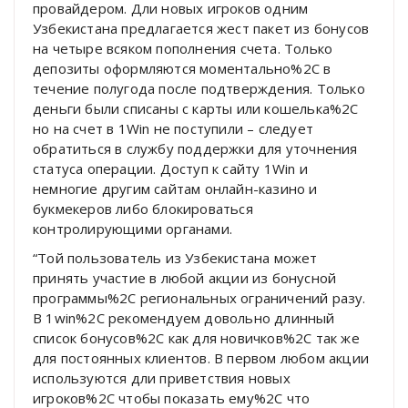
провайдером. Дли новых игроков одним
Узбекистана предлагается жест пакет из бонусов
на четыре всяком пополнения счета. Только
депозиты оформляются моментально%2C в
течение полугода после подтверждения. Только
деньги были списаны с карты или кошелька%2C
но на счет в 1Win не поступили – следует
обратиться в службу поддержки для уточнения
статуса операции. Доступ к сайту 1Win и
немногие другим сайтам онлайн-казино и
букмекеров либо блокироваться
контролирующими органами.
“Той пользователь из Узбекистана может
принять участие в любой акции из бонусной
программы%2C региональных ограничений разу.
В 1win%2C рекомендуем довольно длинный
список бонусов%2C как для новичков%2C так же
для постоянных клиентов. В первом любом акции
используются дли приветствия новых
игроков%2C чтобы показать ему%2C что