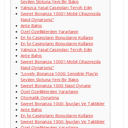
Sevilen Slotuna Yeni Bir Bakış
Yalnızca Yasal Casinoları Tercih Edin
Sweet Bonanza 1000’i Mobil Cihazınızda
Nasıl Oynarsınız”
Ante Bahis
Özel Özelliklerden Yararlanın
En İyi Casinoların Bonuslarını Kullanın
En İyi Casinoların Bonuslarını Kullanın
Yalnızca Yasal Casinoları Tercih Edin
Ante Bahis
Sweet Bonanza 1000’i Mobil Cihazınızda
Nasıl Oynarsınız”
“Lovely Bonanza 1000: Sensible Play’in
Sevilen Slotuna Yeni Bir Bakış
Sweet Bonanza 1000 Nasıl Oynanır
Özel Özelliklerden Yararlanın
Otomatik Oynatma
Sweet Bonanza 1000: İpuçları Ve Taktikler
Ante Bahis
En İyi Casinoların Bonuslarını Kullanın
Sweet Bonanza 1000: İpuçları Ve Taktikler
Özel Özelliklerden Yararlanın