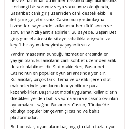
destek hattından bu limitler hakkında bilgi alabilirsiniz.
Herhangi bir sorunuz veya sorununuz olduğunda,
Basaribet canlı giriş üzerinden canlı destek ekibi ile
iletişime geçebilirsiniz. Casino’nun yardımlaşma
hizmetleri sayesinde, kullanıcılar her türlü sorun ve
sorularına hızlı yanıt alabilirler. Bu sayede, Başarı Bet
giriş güncel adresi ile siteye rahatlıkla erişebilir ve
keyifli bir oyun deneyimi yaşayabilirsiniz.
Yardım masasının sunduğu hizmetler arasında en
yaygın olanı, kullanıcıların canlı sohbet üzerinden anlık
destek alabilmesidir. Slot makineleri, Basaribet
Casino’nun en popüler oyunları arasında yer alır.
Kullanıcılar, birçok farklı tema ve özellik içeren slot
makinelerinde şanslarını deneyebilir ve para
kazanabilirler. BaşarıBet mobil uygulama, kullanıcıların
diledikleri yerden bahis yapmalarını ve casino oyunları
oynamalarını sağlar. Basaribet Casino, Türkiye’de
oldukça popüler bir çevrimiçi casino ve bahis
platformudur.
Bu bonuslar, oyuncuların başlangıçta daha fazla oyun