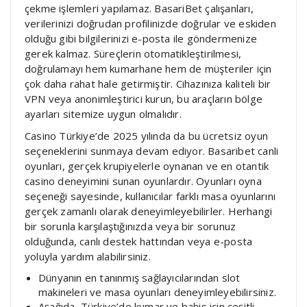
çekme işlemleri yapılamaz. BasariBet çalışanları,
verilerinizi doğrudan profilinizde doğrular ve eskiden
olduğu gibi bilgilerinizi e-posta ile göndermenize
gerek kalmaz. Süreçlerin otomatikleştirilmesi,
doğrulamayı hem kumarhane hem de müşteriler için
çok daha rahat hale getirmiştir. Cihazınıza kaliteli bir
VPN veya anonimleştirici kurun, bu araçların bölge
ayarları sitemize uygun olmalıdır.
Casino Türkiye’de 2025 yılında da bu ücretsiz oyun
seçeneklerini sunmaya devam ediyor. Basaribet canli
oyunları, gerçek krupiyelerle oynanan ve en otantik
casino deneyimini sunan oyunlardır. Oyunları oyna
seçeneği sayesinde, kullanıcılar farklı masa oyunlarını
gerçek zamanlı olarak deneyimleyebilirler. Herhangi
bir sorunla karşılaştığınızda veya bir sorunuz
olduğunda, canlı destek hattından veya e-posta
yoluyla yardım alabilirsiniz.
Dünyanın en tanınmış sağlayıcılarından slot
makineleri ve masa oyunları deneyimleyebilirsiniz.
Aşağıda, Türkiye’de kumar ve bahis için çeşitli