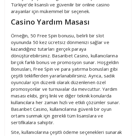
Türkiye’de lisanslı ve güvenilir bir online casino
arayanlar için mükemmel bir seçenek.
Casino Yardım Masası
Örneğin, 50 Free Spin bonusu, belirli bir slot
oyununda 50 kez ücretsiz dönmenizi sağlar ve
kazandığınız tutarları gerçek paraya
dönüştürebilirsiniz. Basaribet Casino, kullanıcılarına
birçok farklı bonus ve promosyon sunar. Hoşgeldin
Bonusları, Free Spin ve para yatırma bonusları gibi
çeşitli tekliflerden yararlanabilirsiniz. Ayrıca, sadık
oyuncular için düzenli olarak düzenlenen özel
promosyonlar ve turnuvalar da mevcuttur. Yardım
masası ekibi, giriş linki ve diğer teknik konularda
kullanıcılara her zaman hızlı ve etkili çözümler sunar.
Basaribet Casino, kullanıcılarına güvenli bir oyun
ortamı sunmak için gerekli tüm lisanslara ve
sertifikalara sahiptir.
Site, kullanıcılarına çeşitli ödeme seçenekleri sunarak