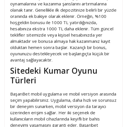
oynamalarına ve kazanma şanslarını artırmalarına
olanak tanır. Genellikle ilk depozitinize belirli bir yüzde
oranında ek bakiye olarak eklenir. Örneğin, %100
hoşgeldin bonusu ile 1000 TL yatırdığınızda,
hesabınıza ekstra 1000 TL daha eklenir. Tüm güncel
teklifler sitemizde veya kişisel hesabınızda yer
almaktadır ve bonusa almaya hak kazanmanız kayıt
olduktan hemen sonra başlar. Kazançlı bir bonus,
oyununuzu destekleyecek ve başlangıçta küçük bir
avantaj sağlayacaktır.
Sitedeki Kumar Oyunu
Türleri
BaşarıBet mobil uygulama ve mobil versiyon arasında
seçim yapabilirsiniz. Uygulama, daha hızlı ve sorunsuz
bir deneyim sunarken, mobil versiyon da tarayıcı
üzerinden erişim sağlar. Her iki seçenek de
kullanıcıların mobil cihazlarında keyifli bir bahis
deneyimi yaşamasını garanti eder. Başarıbet