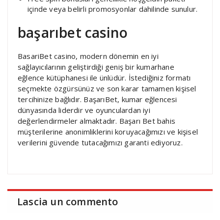
içinde veya belirli promosyonlar dahilinde sunulur.
başarıbet casino
BasariBet casino, modern dönemin en iyi
sağlayıcılarının geliştirdiği geniş bir kumarhane
eğlence kütüphanesi ile ünlüdür. İstediğiniz formatı
seçmekte özgürsünüz ve son karar tamamen kişisel
tercihinize bağlıdır. BaşarıBet, kumar eğlencesi
dünyasında liderdir ve oyunculardan iyi
değerlendirmeler almaktadır. Başarı Bet bahis
müşterilerine anonimliklerini koruyacağımızı ve kişisel
verilerini güvende tutacağımızı garanti ediyoruz.
Lascia un commento