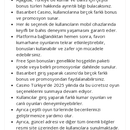
bonus türleri hakkında ayrıntılı bilgi bulacaksınız.
Basaribet Casino, kullanıcılarına birçok farklı bonus
ve promosyon sunar.
Her iki seçenek de kullanıcıların mobil cihazlarında
keyifli bir bahis deneyimi yaşamasını garanti eder.
Platforma bağlandıktan hemen sonra, favori
kumarhane oyunlarını tekrar etkinleştirebilir,
bonusları kullanabilir ve zafer için mücadele
edebilirsiniz.
Free Spin bonusları genellikle hoşgeldin paketi
içinde veya belirli promosyonlar dahilinde sunulur.
Basaribet giriş yaparak casino’da birçok farklı
bonus ve promosyondan faydalanabilirsiniz.
Casino Türkiye’de 2025 yılında da bu ücretsiz oyun
seçeneklerini sunmaya devam ediyor.
Kullanıcılar giriş yaparak farklı kumar oyunları ve
canlı oyunları deneyimleyebilirler.
Ayrıca çeşitli oyun türlerinde becerilerinizi
geliştirmenize yardımcı olur.
Ayrıca, güncel adresi ve diğer tüm önemli bilgiler
resmi site üzerinden de kullanıcılara sunulmaktadır.