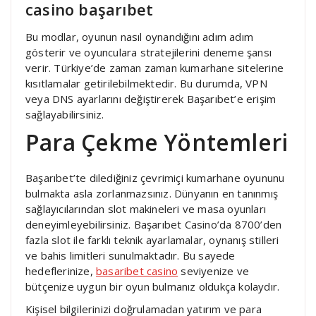
casino başarıbet
Bu modlar, oyunun nasıl oynandığını adım adım
gösterir ve oyunculara stratejilerini deneme şansı
verir. Türkiye’de zaman zaman kumarhane sitelerine
kısıtlamalar getirilebilmektedir. Bu durumda, VPN
veya DNS ayarlarını değiştirerek Başarıbet’e erişim
sağlayabilirsiniz.
Para Çekme Yöntemleri
Başarıbet’te dilediğiniz çevrimiçi kumarhane oyununu
bulmakta asla zorlanmazsınız. Dünyanın en tanınmış
sağlayıcılarından slot makineleri ve masa oyunları
deneyimleyebilirsiniz. Başarıbet Casino’da 8700’den
fazla slot ile farklı teknik ayarlamalar, oynanış stilleri
ve bahis limitleri sunulmaktadır. Bu sayede
hedeflerinize,
basaribet casino
seviyenize ve
bütçenize uygun bir oyun bulmanız oldukça kolaydır.
Kişisel bilgilerinizi doğrulamadan yatırım ve para