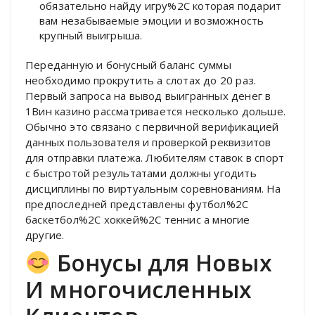
обязательно найду игру%2C которая подарит
вам незабываемые эмоции и возможность
крупный выигрыша.
Переданную и бонусный баланс суммы
необходимо прокрутить а слотах до 20 раз.
Первый запроса на вывод выигранных денег в
1Вин казино рассматривается несколько дольше.
Обычно это связано с первичной верификацией
данных пользователя и проверкой реквизитов
для отправки платежа. Любителям ставок в спорт
с быстротой результатами должны угодить
дисциплины по виртуальным соревнованиям. На
предпоследней представлены футбол%2C
баскетбол%2C хоккей%2C теннис а многие
другие.
Бонусы для Новых
И многочисленных