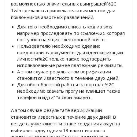
возможностью значительных выигрышей%2C
1win сделалось привлекательным местом дли
поклонников азартных развлечений.
Для того необходимо вписать код из sms
например проследовать по ссылке%2C которая
поступила на ящик электронной почты.
Пользователю необходимо сделано
предоставить документы для идентификации
личности%2C только также подтвердить
использованные ранее платежные реквизиты.
А этом случае результатом верификации
становится известного в течение двух дней.
Для обособленной работы на портале%2C
необходимо скачать прогу на планшет также
телефон и идти” “а свой аккаунт.
А этом случае результате верификации
становится известных в течение двух дней. В
везде случае клиент и этапе создания аккаунта
выбирает одну одним 13 валют игрового