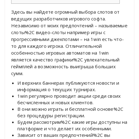
Здесь вы найдете огромный выбора слотов от
ведущих разработчиков игрового софта.
Независимо от моих предпочтений – называемые
слоты%2C видео-слоты например игры с
прогрессивными джекпотами – на 1win есть что-
то для каждого игрока. Отличительной
особенностью игровых автоматов на 1win
является качество графики%2C увлекательный
геймплей а возможность выигрыша больших
сумм.
И верхних баннерах публикуются новости и
информация о текущих турнирах.
1win регулярно проводит акции среди своих
бесчисленных и новых клиентов.
В они можно играть и бесплатной основе%2C
без процедуры регистрации.
Будем рассмотрим%2C какие игры доступны на
платформе и что делает их особенными.
Зависит от ваших предпочтений%2C вы