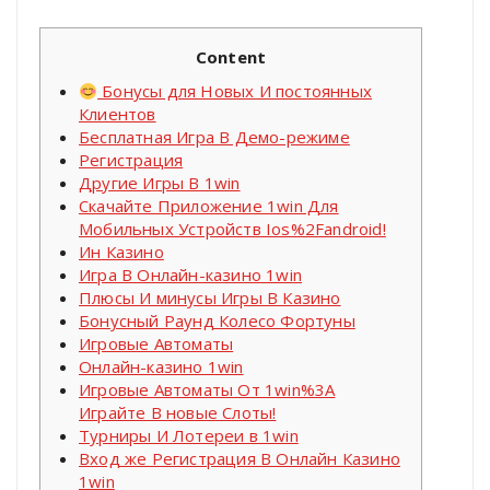
Content
Бонусы для Новых И постоянных
Клиентов
Бесплатная Игра В Демо-режиме
Регистрация
Другие Игры В 1win
Скачайте Приложение 1win Для
Мобильных Устройств Ios%2Fandroid!
Ин Казино
Игра В Онлайн-казино 1win
Плюсы И минусы Игры В Казино
Бонусный Раунд Колесо Фортуны
Игровые Автоматы
Онлайн-казино 1win
Игровые Автоматы От 1win%3A
Играйте В новые Слоты!
Турниры И Лотереи в 1win
Вход же Регистрация В Онлайн Казино
1win