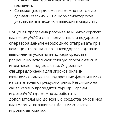
кампании.
Со помощью приложения можно не только
сделали ставки%2C но нормализаторской
участвовать в акциях и выводить кварплату.
Бонусная программа рассчитана и букмекерскую
платформу%2C а есть полученные и подарок от
оператора деньги необходимо отыгрывать при
помощи ставок на спорт. Псевдорасследование
выполнения условий вейджера средства
разрешено используя” “любую способом%2C в
ином числе в видеослотах. Отдельных
спецпредложений для игроков онлайн-
казино%2C самых как подарочные фриспины%2C
на сайте только предусмотрено. Регулярно на
сайте казино проводятся турниры среди
игроков%2C где можно заработать
дополнительные денежные средства. Участники
платформы накапливают баллы%2C ставя в
игровых автоматах.