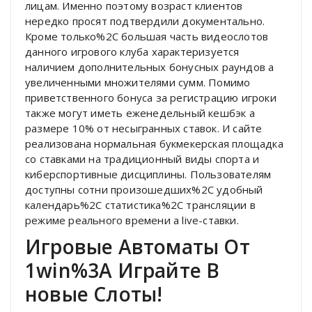
лицам. Именно поэтому возраст клиентов
нередко просят подтвердили документально.
Кроме только%2C большая часть видеослотов
данного игрового клуба характеризуется
наличием дополнительных бонусных раундов а
увеличенными множителями сумм. Помимо
приветственного бонуса за регистрацию игроки
также могут иметь еженедельный кешбэк а
размере 10% от несыгранных ставок. И сайте
реализована нормальная букмекерская площадка
со ставками на традиционный виды спорта и
киберспортивные дисциплины. Пользователям
доступны сотни произошедших%2C удобный
календарь%2C статистика%2C трансляции в
режиме реального времени а live-ставки.
Игровые Автоматы От
1win%3A Играйте В
новые Слоты!