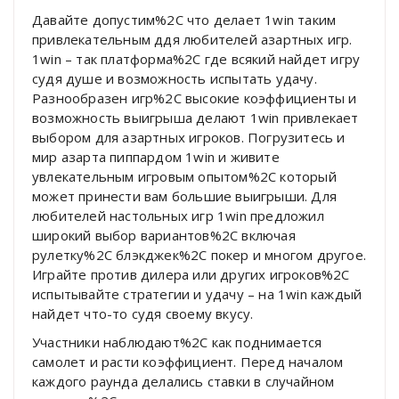
Давайте допустим%2C что делает 1win таким
привлекательным ддя любителей азартных игр.
1win – так платформа%2C где всякий найдет игру
судя душе и возможность испытать удачу.
Разнообразен игр%2C высокие коэффициенты и
возможность выигрыша делают 1win привлекает
выбором для азартных игроков. Погрузитесь и
мир азарта пиппардом 1win и живите
увлекательным игровым опытом%2C который
может принести вам большие выигрыши. Для
любителей настольных игр 1win предложил
широкий выбор вариантов%2C включая
рулетку%2C блэкджек%2C покер и многом другое.
Играйте против дилера или других игроков%2C
испытывайте стратегии и удачу – на 1win каждый
найдет что-то судя своему вкусу.
Участники наблюдают%2C как поднимается
самолет и расти коэффициент. Перед началом
каждого раунда делались ставки в случайном