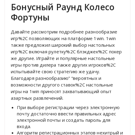
Бонусный Раунд Колесо
Фортуны
Давайте рассмотрим подробнее разнообразие
игр%2C позволяющих на платформе 1win. 1win
также предложил широкий выбор настольных
игр%2C включая рулетку%2C блэкджек%2C покер
же другие. Играйте и популярные настольные
игры против дилера также других игроков%2C
испытывайте свою стратегию же удачу.
Благодаря разнообразию” “вероятных и
возможности другого ставок%2C настольные
игры на 1win приносят захватывающий опыт
азартных развлечений.
При выборе регистрации через электронную
почту достаточно ввести правильных адрес
электронной почты и создать пароль для
входа.
Алгоритм регистрационных этапов нехитрый и