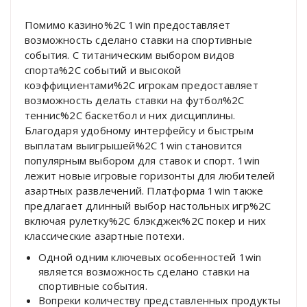
Помимо казино%2C 1win предоставляет
возможность сделано ставки на спортивные
события. С титаническим выбором видов
спорта%2C событий и высокой
коэффициентами%2C игрокам предоставляет
возможность делать ставки на футбол%2C
теннис%2C баскетбол и них дисциплины.
Благодаря удобному интерфейсу и быстрым
выплатам выигрышей%2C 1win становится
популярным выбором для ставок и спорт. 1win
лежит новые игровые горизонты для любителей
азартных развлечений. Платформа 1win также
предлагает длинный выбор настольных игр%2C
включая рулетку%2C блэкджек%2C покер и них
классические азартные потехи.
Одной одним ключевых особенностей 1win
является возможность сделано ставки на
спортивные события.
Вопреки количеству представленных продукты