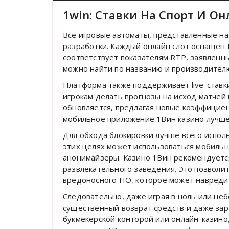
1win: Ставки На Cпорт И Он
Все игровые автоматы, представленные на
разработки. Каждый онлайн слот оснащен 
соответствует показателям RTP, заявлен
можно найти по названию и производител
Платформа также поддерживает live-ставк
игрокам делать прогнозы на исход матчей п
обновляется, предлагая новые коэффициен
мобильное приложение 1Вин казино лучше 
Для обхода блокировки лучше всего исполь
этих целях может использоваться мобиль
анонимайзеры. Казино 1Вин рекомендуется
развлекательного заведения. Это позволи
вредоносного ПО, которое может навредит
Следовательно, даже играя в ноль или не
существенный возврат средств и даже зара
букмекерской конторой или онлайн-казино,