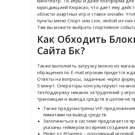
кинотеатр, ТВ-игры и даже платформа для 
юрисдикцией Кюрасао, что даёт ему дейст
области азартных игр и ставок онлайн. Что
пункты меню Спорт или Live, любой из них
Там вы можете выбрать спортивное событие
Как Обходить Бло
Сайта Бк?
Также выполнить загрузку можно из магази
обращения по E-mail игрокам придется жда
Ответы на вопросы, заданные через форму 
5 минут. Операторы консультируют на мно
техподдержку никаких затруднений у игро
транзакции и вывода средств в целом не 
Также предусмотрены VIP-предложения
лимитами на вывод средств.
Залогиниться в системе предлагается п
указаны геймером во время создания ак
Plinko от BGaming – популярный игрово