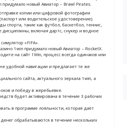
 придумало новый Авиатор – Brawl Pirates.
отправке копии или цифровой фотографии
паспорт или водительское удостоверение).
ы спорта, такие как футбол, баскетбол, теннис,
е дисциплины, включая дартс, снукер и водное
симулятор «FIFA».
казино 1win придумало новый Авиатор – RocketX.
ходите на сайт 1Win, процесс всегда одинаков или
не удобной навигации и предлагает те же
иального сайта, актуального зеркала 1win, а
роков и победу в жеребьевке.
редств будет активирована в течение 3 рабочих
вать в программе лояльности, которая даёт
 денег обрабатываются в течение нескольких