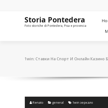
Skip
to
content
Storia Pontedera
Ho
Foto storiche di Pontedera, Pisa e provincia
M
1win: Ставки На Cпорт И Онлайн Казино 
Renato
general
1win зеркало