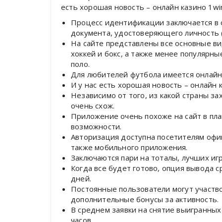
есть хорошая новость – онлайн казино 1win
Процесс идентификации заключается в 
документа, удостоверяющего личность (
На сайте представлены все основные вид
хоккей и бокс, а также менее популярны
поло.
Для любителей футбола имеется онлайн 
И у нас есть хорошая новость – онлайн 
Независимо от того, из какой страны за
очень схож.
Приложение очень похоже на сайт в пла
возможности.
Авторизация доступна посетителям офиц
также мобильного приложения.
Заключаются пари на тоталы, лучших иг
Когда все будет готово, опция вывода с
дней.
Постоянные пользователи могут участво
дополнительные бонусы за активность.
В среднем заявки на снятие выигранных
часов.