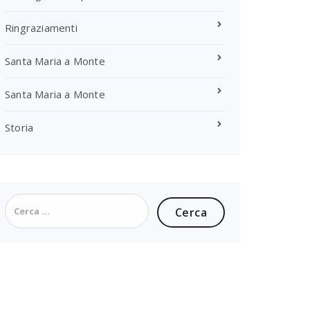
Ringraziamenti
Santa Maria a Monte
Santa Maria a Monte
Storia
Ricerca
per: