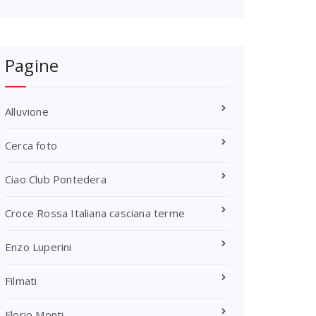
Pagine
Alluvione
Cerca foto
Ciao Club Pontedera
Croce Rossa Italiana casciana terme
Enzo Luperini
Filmati
Florio Monti