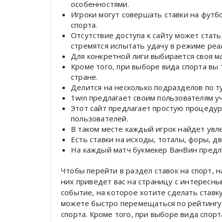
особенностями.
Игроки могут совершать ставки на футбо
спорта.
Отсутствие доступа к сайту может стат
стремятся испытать удачу в режиме реа
Для конкретной лиги выбирается своя ма
Кроме того, при выборе вида спорта вы
стране.
Делится на несколько подразделов по т
1win предлагает своим пользователям у
Этот сайт предлагает простую процедур
пользователей.
В таком месте каждый игрок найдет увл
Есть ставки на исходы, тоталы, форы, д
На каждый матч букмекер ВанВин предла
Чтобы перейти в раздел ставок на спорт, 
них приведет вас на страницу с интересн
событие, на которое хотите сделать ставку
можете быстро перемещаться по рейтингу
спорта. Кроме того, при выборе вида спор