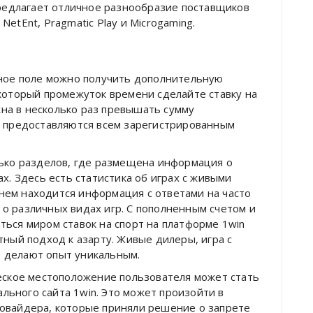
предлагает отличное разнообразие поставщиков
etEnt, Pragmatic Play и Microgaming.
ьное поле можно получить дополнительную
екоторый промежуток времени сделайте ставку на
на в несколько раз превышать сумму
ы предоставляются всем зарегистрированным
лько разделов, где размещена информация о
х. Здесь есть статистика об играх с живыми
нем находится информация с ответами на часто
о различных видах игр. С пополненным счетом и
ться миром ставок на спорт на платформе 1win
тный подход к азарту. Живые дилеры, игра с
 делают опыт уникальным.
ческое местоположение пользователя может стать
ьного сайта 1win. Это может произойти в
ровайдера, которые приняли решение о запрете