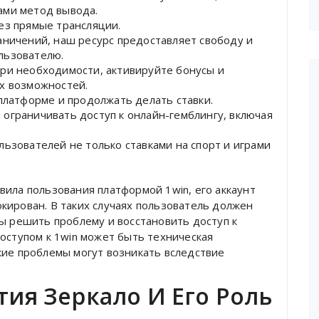
ами метод вывода.
ез прямые трансляции.
аничений, наш ресурс предоставляет свободу и
льзователю.
при необходимости, активируйте бонусы и
х возможностей.
 платформе и продолжать делать ставки.
ограничивать доступ к онлайн-гемблингу, включая
льзователей не только ставками на спорт и играми
вила пользования платформой 1win, его аккаунт
кирован. В таких случаях пользователь должен
бы решить проблему и восстановить доступ к
оступом к 1win может быть техническая
кие проблемы могут возникать вследствие
ия Зеркало И Его Роль