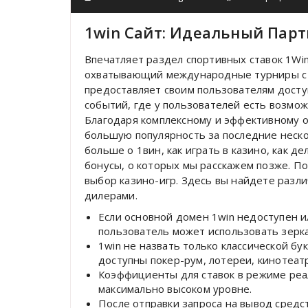
1win Сайт: Идеальный Парт
Впечатляет раздел спортивных ставок 1Wi
охватывающий международные турниры с 
предоставляет своим пользователям дост
событий, где у пользователей есть возмож
Благодаря комплексному и эффективному о
большую популярность за последние неско
больше о 1вин, как играть в казино, как д
бонусы, о которых мы расскажем позже. По
выбор казино-игр. Здесь вы найдете разли
дилерами.
Если основной домен 1win недоступен и
пользователь может использовать зерка
1win не назвать только классической бу
доступны покер-рум, лотереи, кинотеат
Коэффициенты для ставок в режиме реа
максимально высоком уровне.
После отправки запроса на вывод средст