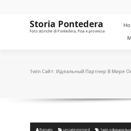
Skip
to
content
Storia Pontedera
Ho
Foto storiche di Pontedera, Pisa e provincia
M
1win Сайт: Идеальный Партнер В Мире О
Renato
uncategorized
1win официальн