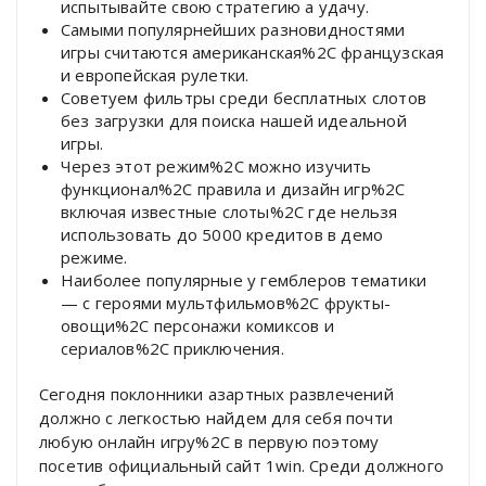
испытывайте свою стратегию а удачу.
Самыми популярнейших разновидностями
игры считаются американская%2C французская
и европейская рулетки.
Советуем фильтры среди бесплатных слотов
без загрузки для поиска нашей идеальной
игры.
Через этот режим%2C можно изучить
функционал%2C правила и дизайн игр%2C
включая известные слоты%2C где нельзя
использовать до 5000 кредитов в демо
режиме.
Наиболее популярные у гемблеров тематики
— с героями мультфильмов%2C фрукты-
овощи%2C персонажи комиксов и
сериалов%2C приключения.
Сегодня поклонники азартных развлечений
должно с легкостью найдем для себя почти
любую онлайн игру%2C в первую поэтому
посетив официальный сайт 1win. Среди должного