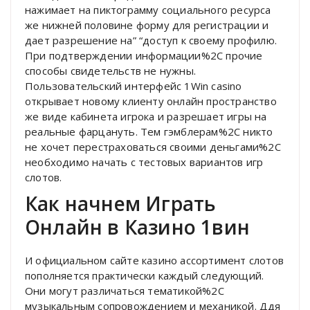
нажимает на пиктограмму социального ресурса
же нижней половине форму для регистрации и
дает разрешение на” “доступ к своему профилю.
При подтверждении информации%2C прочие
способы свидетельств не нужны.
Пользовательский интерфейс 1Win casino
открывает новому клиенту онлайн пространство
же виде кабинета игрока и разрешает игры на
реальные фарцануть. Тем гэмблерам%2C никто
не хочет перестраховаться своими деньгами%2C
необходимо начать с тестовых вариантов игр
слотов.
Как начнем Играть
Онлайн в Казино 1вин
И официальном сайте казино ассортимент слотов
пополняется практически каждый следующий.
Они могут различаться тематикой%2C
музыкальным сопровождением и механикой. Ддя