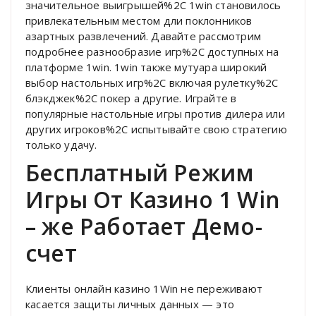
значительное выигрышей%2C 1win становилось
привлекательным местом дли поклонников
азартных развлечений. Давайте рассмотрим
подробнее разнообразие игр%2C доступных на
платформе 1win. 1win также мутуара широкий
выбор настольных игр%2C включая рулетку%2C
блэкджек%2C покер а другие. Играйте в
популярные настольные игры против дилера или
других игроков%2C испытывайте свою стратегию
только удачу.
Бесплатный Режим
Игры От Казино 1 Win
– же Работает Демо-
счет
Клиенты онлайн казино 1Win не переживают
касается защиты личных данных — это