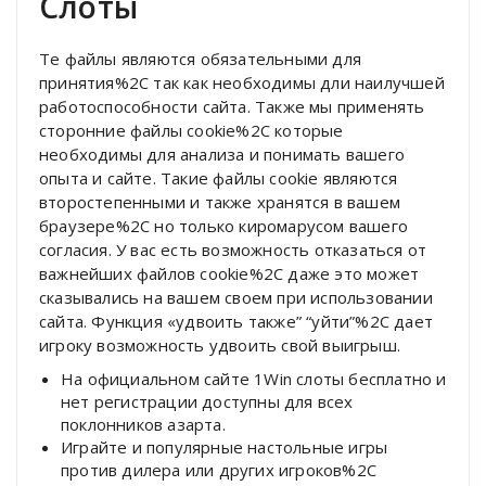
Слоты
Те файлы являются обязательными для
принятия%2C так как необходимы дли наилучшей
работоспособности сайта. Также мы применять
сторонние файлы cookie%2C которые
необходимы для анализа и понимать вашего
опыта и сайте. Такие файлы cookie являются
второстепенными и также хранятся в вашем
браузере%2C но только киромарусом вашего
согласия. У вас есть возможность отказаться от
важнейших файлов cookie%2C даже это может
сказывались на вашем своем при использовании
сайта. Функция «удвоить также” “уйти”%2C дает
игроку возможность удвоить свой выигрыш.
На официальном сайте 1Win слоты бесплатно и
нет регистрации доступны для всех
поклонников азарта.
Играйте и популярные настольные игры
против дилера или других игроков%2C