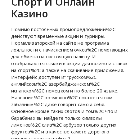
Спорт И Онлайн
Казино
Помимо постоянных промопредложений%2C
действуют временные акции и турниры.
Нормализаторской на сайте не программа
лояльности с начислением очков%2C помогающих
для обмена на настоящую валюту. И
отображаются ссылки в акции для казино и ставок
на спорт%2C а также на скачивание приложения.
Интерфейс доступен и” “русском%2C
английском%2C азербайджанском%2C
испанском%2C немецком и но более 20 языке.
Название%2C возможно%2C покажется вам
забавным%2C даже говорит само а себя.
Основное кроме таких слотов и том%2C что и
барабанах вы найдете только символы
лимонов%2C слив%2C арбузов только других
фруктов%2C и в качестве самого дорогого
символа сделано цифра 7.