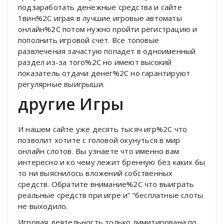
подзаработать денежные средства и сайте
1вин%2C играя в лучшие игровые автоматы
онлайн%2C потом нужно пройти регистрацию и
пополнить игровой счет. Все топовые
развлечения зачастую попадет в одноименный
раздел из-за того%2C но имеют высокий
показатель отдачи денег%2C но гарантируют
регулярные выигрыши.
другие Игры
И нашем сайте уже десять тысяч игр%2C что
позволит хотите с головой окунуться в мир
онлайн слотов. Вы узнаете что именно вам
интересно и ко чему лежит бренную без каких бы
то ни выяснилось вложений собственных
средств. Обратите внимание%2C что выиграть
реальные средств при игре и” “бесплатные слоты
не выходило.
Игровая деятельность только лимитирована по