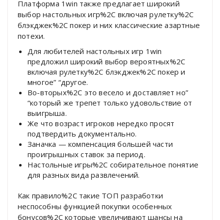
Платформа 1win также предлагает широкий
выбор настольных игр%2C включая рулетку%2C
блэкджек%2C покер и них классические азартные
потехи.
Для любителей настольных игр 1win
предложил широкий выбор вероятных%2C
включая рулетку%2C блэкджек%2C покер и
многое” “другое.
Во-вторых%2C это весело и доставляет но”
“который же трепет только удовольствие от
выигрыша.
Же что возраст игроков нередко просят
подтвердить документально.
Заначка — компенсация большей части
проигрышных ставок за период.
Настольные игры%2C собирательное понятие
для разных вида развлечений.
Как правило%2C такие ТОП разработки
неспособны функцией покупки особенных
бонусов%2C которые увеличивают шансы на