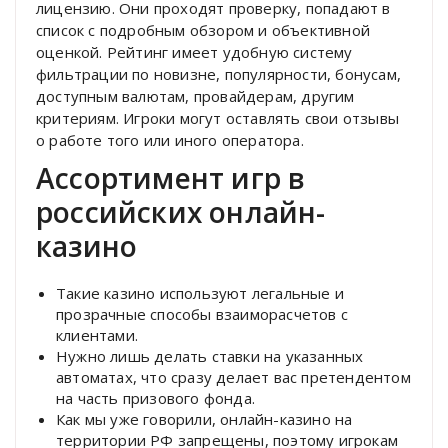
лицензию. Они проходят проверку, попадают в
список с подробным обзором и объективной
оценкой. Рейтинг имеет удобную систему
фильтрации по новизне, популярности, бонусам,
доступным валютам, провайдерам, другим
критериям. Игроки могут оставлять свои отзывы
о работе того или иного оператора.
Ассортимент игр в
российских онлайн-
казино
Такие казино используют легальные и
прозрачные способы взаиморасчетов с
клиентами.
Нужно лишь делать ставки на указанных
автоматах, что сразу делает вас претендентом
на часть призового фонда.
Как мы уже говорили, онлайн-казино на
территории РФ запрещены, поэтому игрокам