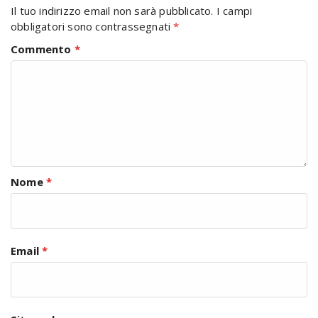
Il tuo indirizzo email non sarà pubblicato.
I campi
obbligatori sono contrassegnati
*
Commento
*
Nome
*
Email
*