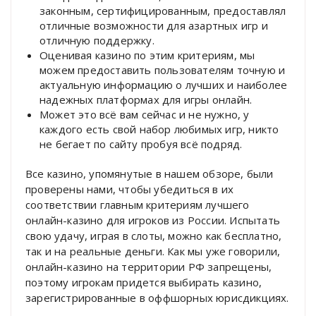
законным, сертифицированным, предоставлял
отличные возможности для азартных игр и
отличную поддержку.
Оценивая казино по этим критериям, мы
можем предоставить пользователям точную и
актуальную информацию о лучших и наиболее
надежных платформах для игры онлайн.
Может это всё вам сейчас и не нужно, у
каждого есть свой набор любимых игр, никто
не бегает по сайту пробуя всё подряд.
Все казино, упомянутые в нашем обзоре, были
проверены нами, чтобы убедиться в их
соответствии главным критериям лучшего
онлайн-казино для игроков из России. Испытать
свою удачу, играя в слоты, можно как бесплатно,
так и на реальные деньги. Как мы уже говорили,
онлайн-казино на территории РФ запрещены,
поэтому игрокам придется выбирать казино,
зарегистрированные в оффшорных юрисдикциях.