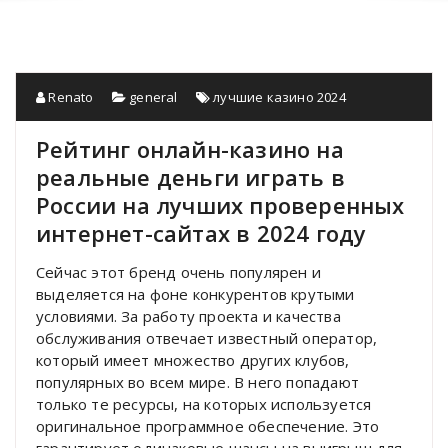
Renato
general
лучшие казино 2024
Рейтинг онлайн-казино на
реальные деньги играть в
России на лучших проверенных
интернет-сайтах в 2024 году
Сейчас этот бренд очень популярен и
выделяется на фоне конкурентов крутыми
условиями. За работу проекта и качества
обслуживания отвечает известный оператор,
который имеет множество других клубов,
популярных во всем мире. В него попадают
только те ресурсы, на которых используется
оригинальное программное обеспечение. Это