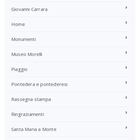
Giovanni Carrara
Home
Monumenti
Museo Morelli
Piaggio
Pontedera e pontederesi
Rassegna stampa
Ringraziamenti
Santa Maria a Monte