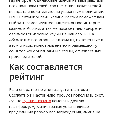
гарантирует одинаковые шансы на выигрыш для
всех пользователей, соответствие показателей
возврата и волатильности указанным в описании.
Наш Рейтинг онлайн казино России поможет вам
выбрать самое лучшее лицензионное интернет-
казино в России, а так же покажет чем конкретно
отличаются игровые клубы из нашего ТОПа.
Абсолютно все игровые автоматы, включенные в
этом список, имеют лицензию и размещают у
себя только оригинальные слоты, от известных
производителей.
Как составляется
рейтинг
Если оператор не дает запустить автомат
бесплатно и настойчиво требует пополнить счет,
лучше
лучшие казино
поискать другую
платформу. Администрация устанавливает
предельный размер вознаграждения, лимит на