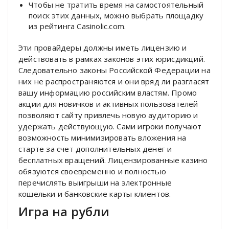
Чтобы не тратить время на самостоятельный
поиск этих данных, можно выбрать площадку
из рейтинга Casinolic.com.
Эти провайдеры должны иметь лицензию и
действовать в рамках законов этих юрисдикций.
Следовательно законы Российской Федерации на
них не распространяются и они вряд ли разгласят
вашу информацию российским властям. Промо
акции для новичков и активных пользователей
позволяют сайту привлечь новую аудиторию и
удержать действующую. Сами игроки получают
возможность минимизировать вложения на
старте за счет дополнительных денег и
бесплатных вращений. Лицензированные казино
обязуются своевременно и полностью
перечислять выигрыши на электронные
кошельки и банковские карты клиентов.
Игра на рубли