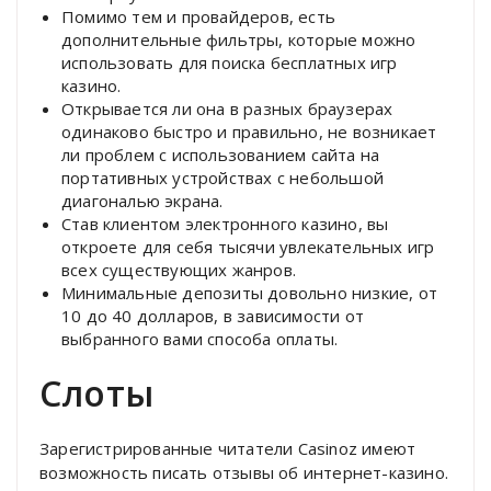
Помимо тем и провайдеров, есть
дополнительные фильтры, которые можно
использовать для поиска бесплатных игр
казино.
Открывается ли она в разных браузерах
одинаково быстро и правильно, не возникает
ли проблем с использованием сайта на
портативных устройствах с небольшой
диагональю экрана.
Став клиентом электронного казино, вы
откроете для себя тысячи увлекательных игр
всех существующих жанров.
Минимальные депозиты довольно низкие, от
10 до 40 долларов, в зависимости от
выбранного вами способа оплаты.
Слоты
Зарегистрированные читатели Casinoz имеют
возможность писать отзывы об интернет-казино.