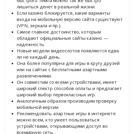
быстрого темпа можно так же быстро
лишиться денег в реальной жизни.
Если казино блокируется, какие варианты
входа на мобильную версию сайта существуют
(VPN, зеркала и пр.).
Самое главное достоинство, которым
обладают официальные сайты казино —
надежность.
Новые модели видеослотов появляются едва
ли не каждый день.
Она более популярна для игры в кругу друзей
или на сайтах с бесплатными азартными
развлечениями.
Он совместим со всеми устройствами, имеет
широкий спектр способов оплаты и предлагает
широкий выбор первоклассных игр.
Аналогичным образом производим проверку
мобильной версии.
Рекомендовать азартные игры в интернете
можно всем, кто умеет пользоваться
устройствами, открывающими доступ во
всемирную сеть.