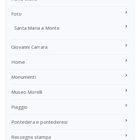
Foto
Santa Maria a Monte
Giovanni Carrara
Home
Monumenti
Museo Morelli
Piaggio
Pontedera e pontederesi
Rassegna stampa