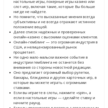
настольные игры, покерные игры казино или
слот-игр, включая такие, которые Вы больше
нигде не найдете.
Но помните, что высказанные мнения всегда
субъективны и не всегда отражают истинное
положение вещей.
Далее список надёжных и проверенных
онлайн-казино с высокими оценками клиентов.
Онлайн-гемблинг — это огромная индустрия в
США, и нелицензированный рынок
процветает.
Ни одно мало-мальски важное событие в
индустрии гемблинга не останется без
внимания со стороны новостной редакции.
Оно предлагает огромный выбор рулетки,
баккары, блэкджека и других карточных игр, в
которые вы можете играть с огромными
ставками.
Если вы играете в слоты, нажмите «spin», а
если в настольные игры — сделайте ставку и
начните раунд.
Если вы проживаете в регионе с ограниченным