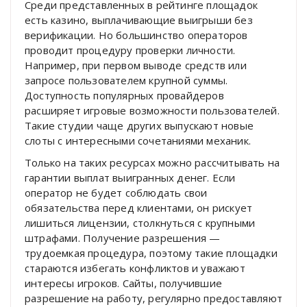
Среди представленных в рейтинге площадок
есть казино, выплачивающие выигрыши без
верификации. Но большинство операторов
проводит процедуру проверки личности.
Например, при первом выводе средств или
запросе пользователем крупной суммы.
Доступность популярных провайдеров
расширяет игровые возможности пользователей.
Такие студии чаще других выпускают новые
слоты с интересными сочетаниями механик.
Только на таких ресурсах можно рассчитывать на
гарантии выплат выигранных денег. Если
оператор не будет соблюдать свои
обязательства перед клиентами, он рискует
лишиться лицензии, столкнуться с крупными
штрафами. Получение разрешения —
трудоемкая процедура, поэтому такие площадки
стараются избегать конфликтов и уважают
интересы игроков. Сайты, получившие
разрешение на работу, регулярно предоставляют