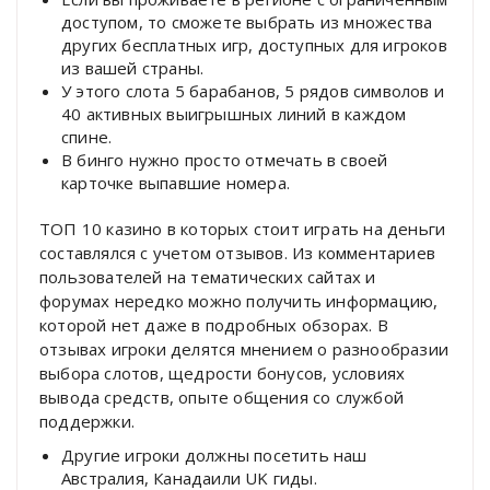
доступом, то сможете выбрать из множества
других бесплатных игр, доступных для игроков
из вашей страны.
У этого слота 5 барабанов, 5 рядов символов и
40 активных выигрышных линий в каждом
спине.
В бинго нужно просто отмечать в своей
карточке выпавшие номера.
ТОП 10 казино в которых стоит играть на деньги
составлялся с учетом отзывов. Из комментариев
пользователей на тематических сайтах и
форумах нередко можно получить информацию,
которой нет даже в подробных обзорах. В
отзывах игроки делятся мнением о разнообразии
выбора слотов, щедрости бонусов, условиях
вывода средств, опыте общения со службой
поддержки.
Другие игроки должны посетить наш
Австралия, Канадаили UK гиды.