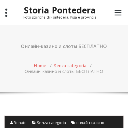
Skip
Storia Pontedera
to
content
Foto storiche di Pontedera, Pisa e provincia
Онлайн-казино и слоты БЕСПЛАТНО
Home
/
Senza categoria
/
Онлайн-казино и слоты БЕСПЛАТНО
Renato
Senza categoria
онлайн казино