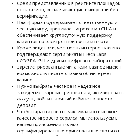
Среди представленных в рейтинге площадок
есть казино, выплачивающие выигрыши без
верификации.
Платформа поддерживает ответственную и
честную игру, принимает игроков из США и
обеспечивает круглосуточную поддержку
клиентов по электронной почте и в чате.
Кроме лицензии, честность интернет казино
подтверждают сертификаты iTech Labs,
eCOGRA, GLI и других цифровых лабораторий.
Зарегистрированные читатели Casinoz имеют
возможность писать отзывы об интернет-
казино.
Нужно выбрать честное и надёжное
заведение, зарегистрироваться, активировать
аккаунт, войти в личный кабинет и внести
депозит.
Чтобы гарантировать максимально высокое
качество игрового сервиса, мы используем в
нашем приложении только
сертифицированные оригинальные слоты от