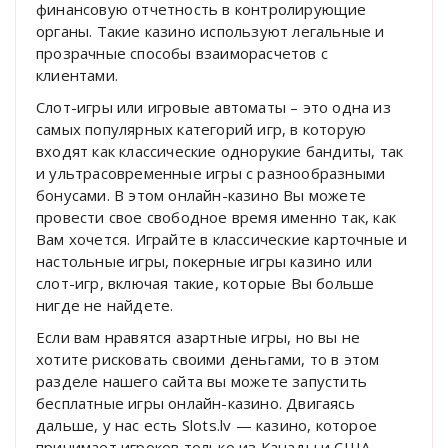
финансовую отчетность в контролирующие
органы. Такие казино используют легальные и
прозрачные способы взаиморасчетов с
клиентами.
Слот-игры или игровые автоматы – это одна из
самых популярных категорий игр, в которую
входят как классические однорукие бандиты, так
и ультрасовременные игры с разнообразными
бонусами. В этом онлайн-казино Вы можете
провести свое свободное время именно так, как
Вам хочется. Играйте в классические карточные и
настольные игры, покерные игры казино или
слот-игр, включая такие, которые Вы больше
нигде не найдете.
Если вам нравятся азартные игры, но вы не
хотите рисковать своими деньгами, то в этом
разделе нашего сайта вы можете запустить
бесплатные игры онлайн-казино. Двигаясь
дальше, у нас есть Slots.lv — казино, которое
принимает игроков только из Канады и США.