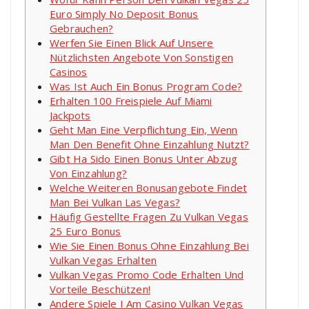
Euro Simply No Deposit Bonus
Gebrauchen?
Werfen Sie Einen Blick Auf Unsere
Nützlichsten Angebote Von Sonstigen
Casinos
Was Ist Auch Ein Bonus Program Code?
Erhalten 100 Freispiele Auf Miami
Jackpots
Geht Man Eine Verpflichtung Ein, Wenn
Man Den Benefit Ohne Einzahlung Nutzt?
Gibt Ha Sido Einen Bonus Unter Abzug
Von Einzahlung?
Welche Weiteren Bonusangebote Findet
Man Bei Vulkan Las Vegas?
Häufig Gestellte Fragen Zu Vulkan Vegas
25 Euro Bonus
Wie Sie Einen Bonus Ohne Einzahlung Bei
Vulkan Vegas Erhalten
Vulkan Vegas Promo Code Erhalten Und
Vorteile Beschützen!
Andere Spiele I Am Casino Vulkan Vegas