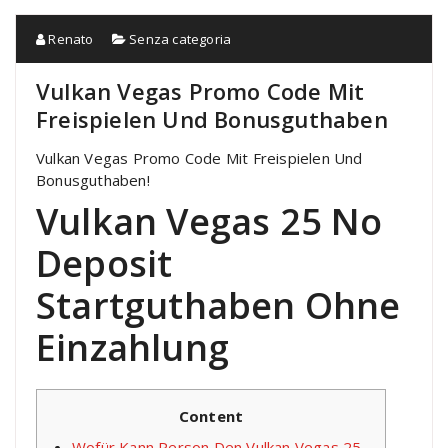
Renato
Senza categoria
Vulkan Vegas Promo Code Mit
Freispielen Und Bonusguthaben
Vulkan Vegas Promo Code Mit Freispielen Und
Bonusguthaben!
Vulkan Vegas 25 No
Deposit
Startguthaben Ohne
Einzahlung
Content
Wofür Kann Person Den Vulkan Vegas 25