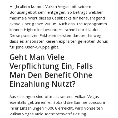
Highrollern kommt Vulkan Vegas mit seinem
Bonusangebot sehr entgegen. So beträgt welcher
maximale Wert dieses Cashbacks für herausragend
aktive User ganze 2000€. Auch das Treueprogramm
können Highroller besonders schnell durchlaufen.
Diese positiven Faktoren trösten darüber hinweg,
dass es ansonsten keinen expliziten geliebten Bonus
für jene User-Gruppe gibt.
Geht Man Viele
Verpflichtung Ein, Falls
Man Den Benefit Ohne
Einzahlung Nutzt?
Auszahlungen sind oftmals seitens Vulkan Vegas
ebenfalls gebührenfrei. Sobald die Summe concourir
Ihrer Einzahlungen 1000€ erreicht, wird vonseiten
Vulkan Vegas viele Identitätsverifizierung