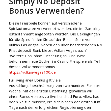
Simply No Deposit
Bonus Verwenden?
Diese Freispiele können auf verschiedene
Spielautomaten verwendet werden, die im Gambling
establishment angeboten werden. Die Bedingungen
für die Spins finden Sie auf der Bonus-Seite von
Vulkan Las vegas. Neben den über beschriebenen No
First deposit Boni, bietet Vulkan Vegas auch”
“weitere Boni ohne Einzahlung an. Und zwar
bekommen neue Zocker im Casino Freispiele als Teil
dieses Willkommensbonus
https://vulkanvegas100.de
.
Für living area Bonus gilt viele
Auszahlungsbeschränkung von two hundred Euro pro
Woche. Mit der ersten Einzahlung gewähren wir
einen Bonus von bis zu five hundred Euro. Alles, had
been Sie tun müssen, ist, sich binnen der ersten fünf
Tage nach der erfolgreichen Registrierung den