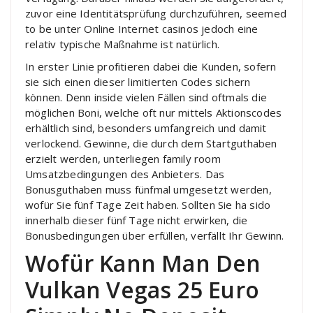
zuvor eine Identitätsprüfung durchzuführen, seemed
to be unter Online Internet casinos jedoch eine
relativ typische Maßnahme ist natürlich.
In erster Linie profitieren dabei die Kunden, sofern
sie sich einen dieser limitierten Codes sichern
können. Denn inside vielen Fällen sind oftmals die
möglichen Boni, welche oft nur mittels Aktionscodes
erhältlich sind, besonders umfangreich und damit
verlockend. Gewinne, die durch dem Startguthaben
erzielt werden, unterliegen family room
Umsatzbedingungen des Anbieters. Das
Bonusguthaben muss fünfmal umgesetzt werden,
wofür Sie fünf Tage Zeit haben. Sollten Sie ha sido
innerhalb dieser fünf Tage nicht erwirken, die
Bonusbedingungen über erfüllen, verfällt Ihr Gewinn.
Wofür Kann Man Den
Vulkan Vegas 25 Euro