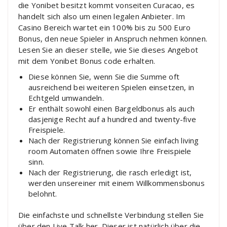
die Yonibet besitzt kommt vonseiten Curacao, es
handelt sich also um einen legalen Anbieter. Im
Casino Bereich wartet ein 100% bis zu 500 Euro
Bonus, den neue Spieler in Anspruch nehmen können.
Lesen Sie an dieser stelle, wie Sie dieses Angebot
mit dem Yonibet Bonus code erhalten.
Diese können Sie, wenn Sie die Summe oft
ausreichend bei weiteren Spielen einsetzen, in
Echtgeld umwandeln.
Er enthält sowohl einen Bargeldbonus als auch
dasjenige Recht auf a hundred and twenty-five
Freispiele.
Nach der Registrierung können Sie einfach living
room Automaten öffnen sowie Ihre Freispiele
sinn.
Nach der Registrierung, die rasch erledigt ist,
werden unsereiner mit einem Willkommensbonus
belohnt.
Die einfachste und schnellste Verbindung stellen Sie
über den Live Talk her. Dieser ist natürlich über die