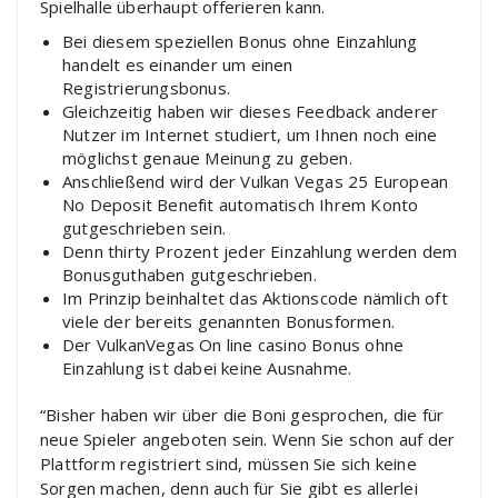
Spielhalle überhaupt offerieren kann.
Bei diesem speziellen Bonus ohne Einzahlung
handelt es einander um einen
Registrierungsbonus.
Gleichzeitig haben wir dieses Feedback anderer
Nutzer im Internet studiert, um Ihnen noch eine
möglichst genaue Meinung zu geben.
Anschließend wird der Vulkan Vegas 25 European
No Deposit Benefit automatisch Ihrem Konto
gutgeschrieben sein.
Denn thirty Prozent jeder Einzahlung werden dem
Bonusguthaben gutgeschrieben.
Im Prinzip beinhaltet das Aktionscode nämlich oft
viele der bereits genannten Bonusformen.
Der VulkanVegas On line casino Bonus ohne
Einzahlung ist dabei keine Ausnahme.
“Bisher haben wir über die Boni gesprochen, die für
neue Spieler angeboten sein. Wenn Sie schon auf der
Plattform registriert sind, müssen Sie sich keine
Sorgen machen, denn auch für Sie gibt es allerlei