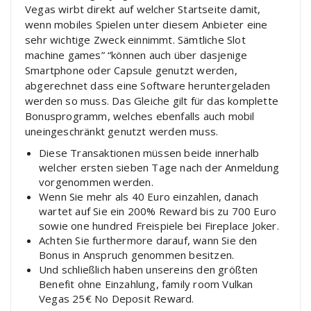
Vegas wirbt direkt auf welcher Startseite damit,
wenn mobiles Spielen unter diesem Anbieter eine
sehr wichtige Zweck einnimmt. Sämtliche Slot
machine games” “können auch über dasjenige
Smartphone oder Capsule genutzt werden,
abgerechnet dass eine Software heruntergeladen
werden so muss. Das Gleiche gilt für das komplette
Bonusprogramm, welches ebenfalls auch mobil
uneingeschränkt genutzt werden muss.
Diese Transaktionen müssen beide innerhalb
welcher ersten sieben Tage nach der Anmeldung
vorgenommen werden.
Wenn Sie mehr als 40 Euro einzahlen, danach
wartet auf Sie ein 200% Reward bis zu 700 Euro
sowie one hundred Freispiele bei Fireplace Joker.
Achten Sie furthermore darauf, wann Sie den
Bonus in Anspruch genommen besitzen.
Und schließlich haben unsereins den größten
Benefit ohne Einzahlung, family room Vulkan
Vegas 25€ No Deposit Reward.