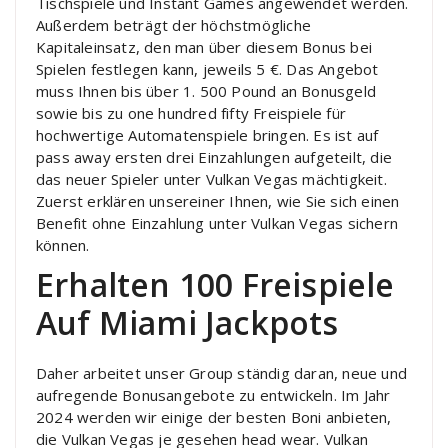
Tischspiele und Instant Games angewendet werden.
Außerdem beträgt der höchstmögliche
Kapitaleinsatz, den man über diesem Bonus bei
Spielen festlegen kann, jeweils 5 €. Das Angebot
muss Ihnen bis über 1. 500 Pound an Bonusgeld
sowie bis zu one hundred fifty Freispiele für
hochwertige Automatenspiele bringen. Es ist auf
pass away ersten drei Einzahlungen aufgeteilt, die
das neuer Spieler unter Vulkan Vegas mächtigkeit.
Zuerst erklären unsereiner Ihnen, wie Sie sich einen
Benefit ohne Einzahlung unter Vulkan Vegas sichern
können.
Erhalten 100 Freispiele
Auf Miami Jackpots
Daher arbeitet unser Group ständig daran, neue und
aufregende Bonusangebote zu entwickeln. Im Jahr
2024 werden wir einige der besten Boni anbieten,
die Vulkan Vegas je gesehen head wear. Vulkan