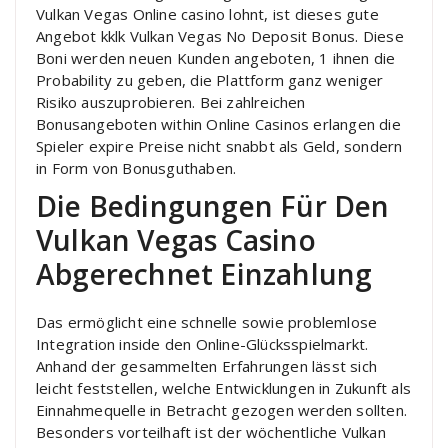
Vulkan Vegas Online casino lohnt, ist dieses gute
Angebot kklk Vulkan Vegas No Deposit Bonus. Diese
Boni werden neuen Kunden angeboten, 1 ihnen die
Probability zu geben, die Plattform ganz weniger
Risiko auszuprobieren. Bei zahlreichen
Bonusangeboten within Online Casinos erlangen die
Spieler expire Preise nicht snabbt als Geld, sondern
in Form von Bonusguthaben.
Die Bedingungen Für Den
Vulkan Vegas Casino
Abgerechnet Einzahlung
Das ermöglicht eine schnelle sowie problemlose
Integration inside den Online-Glücksspielmarkt.
Anhand der gesammelten Erfahrungen lässt sich
leicht feststellen, welche Entwicklungen in Zukunft als
Einnahmequelle in Betracht gezogen werden sollten.
Besonders vorteilhaft ist der wöchentliche Vulkan