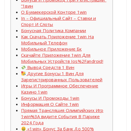
“1вин
О Букмекерской Конторе 1win
In – Официальный Сайт – Ставки и
Спорт И Слоты
Бонусная Политика Компании
Как Скачать Приложение 1win На
Мобильный Телефон
Мобильное Приложение Бк
Скачайте Приложение 1win Для
Мобильных Устройств Ios%2Fandroid!
Вывод Средств 1 Вин
Другие Бонусы 1 Вин Для
Зарегистрированных Пользователей
Игры И Программное Обеспечение
Казино 1win
Бонусы И Промокоды 1win
Информация О Сайте 1win
Прямая Трансляция Олимпийских Игр
1win%3A видите События В Париже
2024 Года
«1win» Бонус За банк До 500%