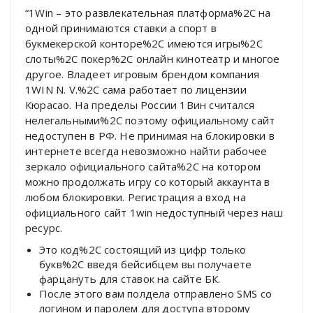
“1Win – это развлекательная платформа%2C на
одной принимаются ставки а спорт в
букмекерской конторе%2C имеются игры%2C
слоты%2C покер%2C онлайн кинотеатр и многое
другое. Владеет игровым брендом компания
1WIN N. V.%2C сама работает по лицензии
Кюрасао. На пределы России 1Вин считался
нелегальными%2C поэтому официальному сайт
недоступен в РФ. Не принимая на блокировки в
интернете всегда невозможно найти рабочее
зеркало официального сайта%2C на котором
можно продолжать игру со который аккаунта в
любом блокировки. Регистрация а вход на
официального сайт 1win недоступный через наш
ресурс.
Это код%2C состоящий из цифр только
букв%2C введя бейсибцем вы получаете
фарцануть для ставок на сайте БК.
После этого вам полдела отправлено SMS со
логином и паролем для доступа второму