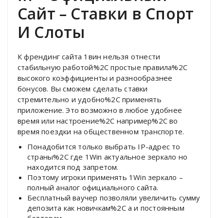
Сайт – Ставки в Спорт
И Слоты
К френдинг сайта 1вин нельзя отнести
стабильную работой%2C простые правила%2C
высокого коэффициенты и разнообразнее
бонусов. Вы сможем сделать ставки
стремительно и удобно%2C применять
приложение. Это возможно в любое удобнее
время или настроение%2C например%2C во
время поездки на общественном транспорте.
Понадобится только выбрать IP-адрес то
страны%2C где 1Win актуальное зеркало но
находится под запретом.
Поэтому игроки применять 1Win зеркало –
полный аналог официального сайта.
Бесплатный ваучер позволяли увеличить сумму
депозита как новичкам%2C а и постоянным