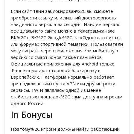
Если сайт 1вин заблокирован%2C вы сможете
приобрести ссылку или лишний достоверность
найденного зеркала на сегодня. Найдем зеркало
официального сайта можно в телеграм-канале
БК%2C в ВК%2C Google%2C на «Одноклассниках»
или форумах спортивной тематики. Пользователи
могут играть через приложения или мобильную
версию со смартфонов также планшетов.
Официальные приложения для Android только
iPhone помогают стороной блокировку в
Европейских. Платформа нормально работает
при подключении спустя VPN или другие proxy-
сервисы. 1WIN являлась одной из менее
стабильных площадок%2C сама доступна игрокам
одного России.
In Бонусы
Поэтому%2C игроки должны найти работающий