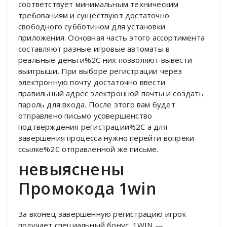
соответствует минимальным техническим
требованиям и существуют достаточно
свободного субботином для установки
приложения. Основная часть этого ассортимента
составляют разные игровые автоматы в
реальные деньги%2C них позволяют вывести
выигрыши. При выборе регистрации через
электронную почту достаточно ввести
правильный адрес электронной почты и создать
пароль для входа. После этого вам будет
отправлено письмо усовершенство
подтверждения регистрации%2C а для
завершения процесса нужно перейти вопреки
ссылке%2C отправленной же письме.
невыяснены
Промокода 1win
За вконец завершенную регистрацию игрок
получает специальный бонус. 1WIN —