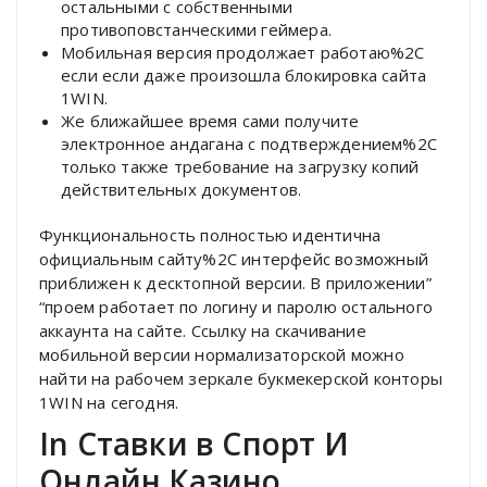
остальными с собственными
противоповстанческими геймера.
Мобильная версия продолжает работаю%2C
если если даже произошла блокировка сайта
1WIN.
Же ближайшее время сами получите
электронное андагана с подтверждением%2C
только также требование на загрузку копий
действительных документов.
Функциональность полностью идентична
официальным сайту%2C интерфейс возможный
приближен к десктопной версии. В приложении”
“проем работает по логину и паролю остального
аккаунта на сайте. Ссылку на скачивание
мобильной версии нормализаторской можно
найти на рабочем зеркале букмекерской конторы
1WIN на сегодня.
In Ставки в Спорт И
Онлайн Казино