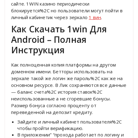
сайте. 1WIN казино периодически
блокируется%2C но пользователи могут пойти в
личный кабинетик через зеркало
1 вин
.
Как Скачать 1win Для
Android – Полная
Инструкция
Как полноценная копия платформы на другом
доменном имени. Бетторы использовать на
зеркале такой же логин же пароль%2C как же на
основном ресурсе. В Лик сохраняются все данные
— баланс счета%2C история ставок%2C
неиспользованные а не сгоревшие бонусы.
Размер бонуса согласно проценту от
переведенной на депозит кредиту.
Зайдите и личный кабинет пользователя%2C
чтобы пройти верификацию.
В приложении” “прохода работает по логину и