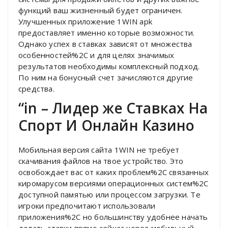
функций ваш жизненный будет ограничен.
Улучшенных приложение 1WIN apk
предоставляет именно которые возможности.
Однако успех в ставках зависят от множества
особенностей%2C и для целях значимых
результатов необходимы комплексный подход.
По ним на бонусный счет зачисляются другие
средства.
“in – Лидер же Ставках На
Спорт И Онлайн Казино
Мобильная версия сайта 1WIN не требует
скачивания файлов на твое устройство. Это
освобождает вас от каких проблем%2C связанных
киромарусом версиями операционных систем%2C
доступной памятью или процессом загрузки. Те
игроки предпочитают использовали
приложения%2C но большинству удобнее начать