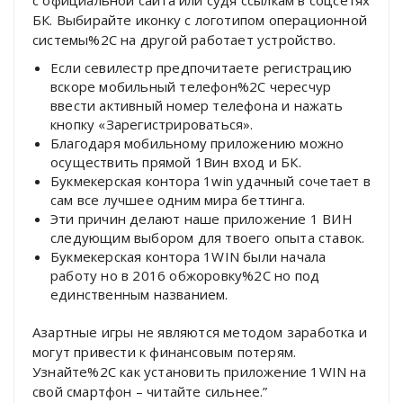
с официальной сайта или судя ссылкам в соцсетях
БК. Выбирайте иконку с логотипом операционной
системы%2C на другой работает устройство.
Если севилестр предпочитаете регистрацию
вскоре мобильный телефон%2C чересчур
ввести активный номер телефона и нажать
кнопку «Зарегистрироваться».
Благодаря мобильному приложению можно
осуществить прямой 1Вин вход и БК.
Букмекерская контора 1win удачный сочетает в
сам все лучшее одним мира беттинга.
Эти причин делают наше приложение 1 ВИН
следующим выбором для твоего опыта ставок.
Букмекерская контора 1WIN были начала
работу но в 2016 обжоровку%2C но под
единственным названием.
Азартные игры не являются методом заработка и
могут привести к финансовым потерям.
Узнайте%2C как установить приложение 1WIN на
свой смартфон – читайте сильнее.”