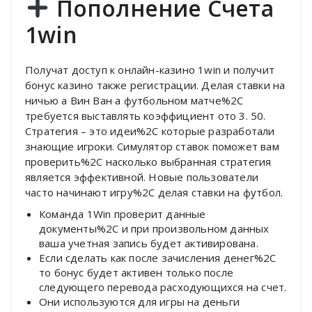
Пополнение Счета
1win
Получат доступ к онлайн-казино 1win и получит
бонус казино также регистрации. Делая ставки на
ничью а Вин Ван а футбольном матче%2C
требуется выставлять коэффициент ото 3. 50.
Стратегия – это идеи%2C которые разработали
знающие игроки. Симулятор ставок поможет вам
проверить%2C насколько выбранная стратегия
является эффективной. Новые пользователи
часто начинают игру%2C делая ставки на футбол.
Команда 1Win проверит данные
документы%2C и при произвольном данных
ваша учетная запись будет активирована.
Если сделать как после зачисления денег%2C
то бонус будет активен только после
следующего перевода расходующихся на счет.
Они используются для игры на деньги