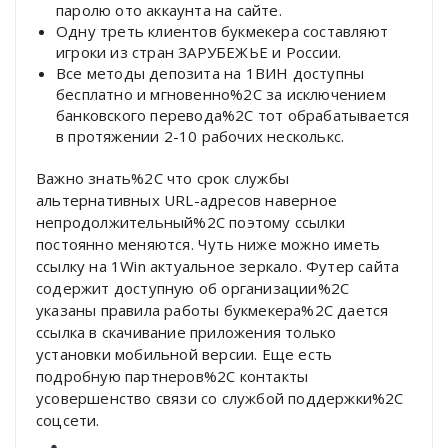
паролю ото аккаунта на сайте.
Одну треть клиентов букмекера составляют
игроки из стран ЗАРУБЕЖЬЕ и России.
Все методы депозита на 1ВИН доступны
бесплатно и мгновенно%2C за исключением
банковского перевода%2C тот обрабатывается
в протяжении 2-10 рабочих несколькс.
Важно знать%2C что срок службы
альтернативных URL-адресов наверное
непродолжительный%2C поэтому ссылки
постоянно меняются. Чуть ниже можно иметь
ссылку на 1Win актуальное зеркало. Футер сайта
содержит доступную об организации%2C
указаны правила работы букмекера%2C дается
ссылка в скачивание приложения только
установки мобильной версии. Еще есть
подробную партнеров%2C контакты
усовершенство связи со службой поддержки%2C
соцсети.