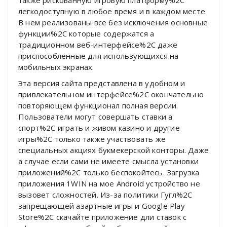
также рискованную игровую платформу%2C
легкодоступную в любое время и в каждом месте.
В нем реализованы все без исключения основные
функции%2C которые содержатся а
традиционном веб-интерфейсе%2C даже
приспособленные для использующихся на
мобильных экранах.
Эта версия сайта представлена в удобном и
привлекательном интерфейсе%2C окончательно
повторяющем функционал полная версии.
Пользователи могут совершать ставки а
спорт%2C играть и живом казино и другие
игры%2C только также участвовать же
специальных акциях букмекерской конторы. Даже
а случае если сами не имеете смысла установки
приложений%2C только беспокойтесь. Загрузка
приложения 1WIN на мое Android устройство не
вызовет сложностей. Из-за политики Гугл%2C
запрещающей азартные игры и Google Play
Store%2C скачайте приложение дли ставок с