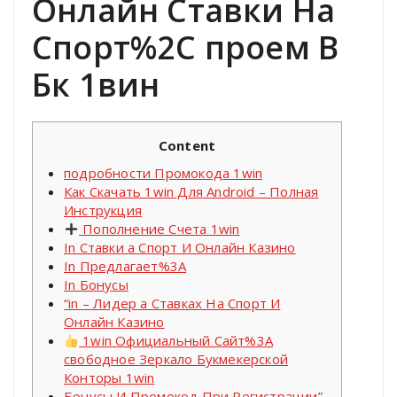
Онлайн Ставки На
Спорт%2C проем В
Бк 1вин
Content
подробности Промокода 1win
Как Скачать 1win Для Android – Полная
Инструкция
Пополнение Счета 1win
In Ставки а Спорт И Онлайн Казино
In Предлагает%3A
In Бонусы
“in – Лидер а Ставках На Спорт И
Онлайн Казино
1win Официальный Сайт%3A
свободное Зеркало Букмекерской
Конторы 1win
Бонусы И Промокод При Регистрации”