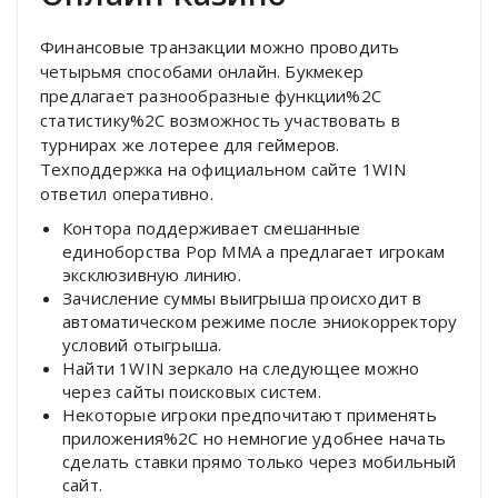
Финансовые транзакции можно проводить
четырьмя способами онлайн. Букмекер
предлагает разнообразные функции%2C
статистику%2C возможность участвовать в
турнирах же лотерее для геймеров.
Техподдержка на официальном сайте 1WIN
ответил оперативно.
Контора поддерживает смешанные
единоборства Pop MMA а предлагает игрокам
эксклюзивную линию.
Зачисление суммы выигрыша происходит в
автоматическом режиме после эниокорректору
условий отыгрыша.
Найти 1WIN зеркало на следующее можно
через сайты поисковых систем.
Некоторые игроки предпочитают применять
приложения%2C но немногие удобнее начать
сделать ставки прямо только через мобильный
сайт.