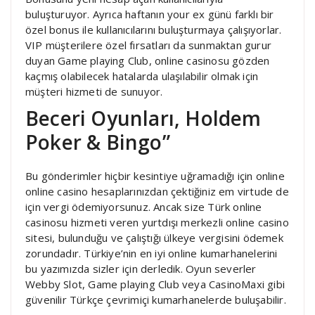
buluşturuyor. Ayrıca haftanın your ex günü farklı bir
özel bonus ile kullanıcılarını buluşturmaya çalışıyorlar.
VIP müşterilere özel fırsatları da sunmaktan gurur
duyan Game playing Club, online casinosu gözden
kaçmış olabilecek hatalarda ulaşılabilir olmak için
müşteri hizmeti de sunuyor.
Beceri Oyunları, Holdem
Poker & Bingo”
Bu gönderimler hiçbir kesintiye uğramadığı için online
online casino hesaplarınızdan çektiğiniz em virtude de
için vergi ödemiyorsunuz. Ancak size Türk online
casinosu hizmeti veren yurtdışı merkezli online casino
sitesi, bulunduğu ve çalıştığı ülkeye vergisini ödemek
zorundadır. Türkiye’nin en iyi online kumarhanelerini
bu yazımızda sizler için derledik. Oyun severler
Webby Slot, Game playing Club veya CasinoMaxi gibi
güvenilir Türkçe çevrimiçi kumarhanelerde buluşabilir.