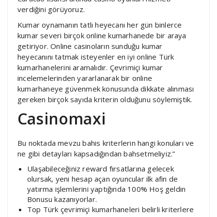
verdiğini görüyoruz.
Kumar oynamanın tatlı heyecanı her gün binlerce
kumar severi birçok online kumarhanede bir araya
getiriyor. Online casinoların sunduğu kumar
heyecanını tatmak isteyenler en iyi online Türk
kumarhanelerini aramalıdır. Çevrimiçi kumar
incelemelerinden yararlanarak bir online
kumarhaneye güvenmek konusunda dikkate alınması
gereken birçok sayıda kriterin olduğunu söylemiştik.
Casinomaxi
Bu noktada mevzu bahis kriterlerin hangi konuları ve
ne gibi detayları kapsadığından bahsetmeliyiz.”
Ulaşabileceğiniz reward fırsatlarına gelecek
olursak, yeni hesap açan oyuncular ilk afin de
yatırma işlemlerini yaptığında 100% Hoş geldin
Bonusu kazanıyorlar.
Top Türk çevrimiçi kumarhaneleri belirli kriterlere