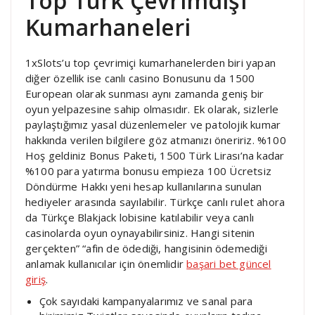
Top Türk Çevrimdışı
Kumarhaneleri
1xSlots’u top çevrimiçi kumarhanelerden biri yapan
diğer özellik ise canlı casino Bonusunu da 1500
European olarak sunması aynı zamanda geniş bir
oyun yelpazesine sahip olmasıdır. Ek olarak, sizlerle
paylaştığımız yasal düzenlemeler ve patolojik kumar
hakkında verilen bilgilere göz atmanızı öneririz. %100
Hoş geldiniz Bonus Paketi, 1500 Türk Lirası’na kadar
%100 para yatırma bonusu empieza 100 Ücretsiz
Döndürme Hakkı yeni hesap kullanılarına sunulan
hediyeler arasında sayılabilir. Türkçe canlı rulet ahora
da Türkçe Blakjack lobisine katılabilir veya canlı
casinolarda oyun oynayabilirsiniz. Hangi sitenin
gerçekten” “afin de ödediği, hangisinin ödemediği
anlamak kullanıcılar için önemlidir
başari bet güncel
giriş
.
Çok sayıdaki kampanyalarımız ve sanal para