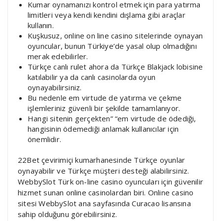
Kumar oynamanızı kontrol etmek için para yatırma
limitleri veya kendi kendini dışlama gibi araçlar
kullanın.
Kuşkusuz, online on line casino sitelerinde oynayan
oyuncular, bunun Türkiye’de yasal olup olmadığını
merak edebilirler.
Türkçe canlı rulet ahora da Türkçe Blakjack lobisine
katılabilir ya da canlı casinolarda oyun
oynayabilirsiniz.
Bu nedenle em virtude de yatırma ve çekme
işlemleriniz güvenli bir şekilde tamamlanıyor.
Hangi sitenin gerçekten” “em virtude de ödediği,
hangisinin ödemediği anlamak kullanıcılar için
önemlidir.
22Bet çevirimiçi kumarhanesinde Türkçe oyunlar
oynayabilir ve Türkçe müşteri desteği alabilirsiniz.
WebbySlot Türk on-line casino oyuncuları için güvenilir
hizmet sunan online casinolardan biri. Online casino
sitesi WebbySlot ana sayfasında Curacao lisansına
sahip olduğunu görebilirsiniz.