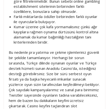
göre filtrelenmelidir. Bunun sebebi online gambling
establishment sitelerinin birbirinden farklı
özelliklere, bonuslara sahip olmasıdır.
Farklı miktarlarda ödüller birbirinden farklı oyunlar
ile oyuncularla buluşuyor.
Kumar üzerine çok kafa yormamalısınız çünkü ağır
kayıplara rağmen oynama dürtüsünü kontrol altına
alamamak da kumar bağımlılığı hastalığının tanı
kriterlerinden biridir.
Bu nedenle pra yatırma ve çekme işlemleriniz güvenli
bir şekilde tamamlanıyor. Herhangi bir sorun
sırasında, Türkçe dilinde oynanan oyunlar ve Türkçe
destek hizmeti sunan Anadolu Casino’da, istediğiniz
desteği görebilirsiniz. Size bir sürü serbest oyun
fırsatı ya da başka heyecanlı imkanlar sunacak
yüzlerce oyun sizin tarafınızdan keşfedilmeyi bekliyor.
Çok sayıdaki kampanyalarımız ve sanal para birimimiz
Twistler sayesinde oyunların tadına varabileceksiniz,
hem de bazen bu dakikaların keyfini ücretsiz
çıkartarak. Casino keyfini taçlandıran slot