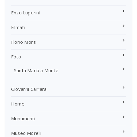
Enzo Luperini
Filmati
Florio Monti
Foto
Santa Maria a Monte
Giovanni Carrara
Home
Monumenti
Museo Morelli