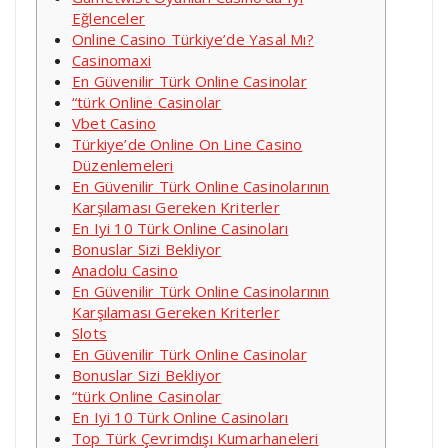
Eğlenceler
Online Casino Türkiye’de Yasal Mı?
Casinomaxi
En Güvenilir Türk Online Casinolar
“türk Online Casinolar
Vbet Casino
Türkiye’de Online On Line Casino
Düzenlemeleri
En Güvenilir Türk Online Casinolarının
Karşılaması Gereken Kriterler
En Iyi 10 Türk Online Casinoları
Bonuslar Sizi Bekliyor
Anadolu Casino
En Güvenilir Türk Online Casinolarının
Karşılaması Gereken Kriterler
Slots
En Güvenilir Türk Online Casinolar
Bonuslar Sizi Bekliyor
“türk Online Casinolar
En Iyi 10 Türk Online Casinoları
Top Türk Çevrimdışı Kumarhaneleri