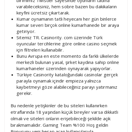
birimimiz Twistler sayesinde oyunların tadına
varabileceksiniz, hem sobre bazen bu dakikaların
keyfini ücretsiz çıkartarak.
Kumar oynamanın tatlı heyecanı her gün binlerce
kumar severi birçok online kumarhanede bir araya
getiriyor.
Sitemiz TR. Casinority. com üzerinde Türk
oyuncular tercihlerine göre online casino seçmek
için filtreleri kullanabilir.
Bunu Avrupa en este momento da farklı ülkelerde
merkezli bulunan yasal, şirket kaydına sahip online
kumarhaneler üzerinden oynayarak yapıyorlar.
Türkiye Casinority kataloğundaki casinolar gerçek
parayla oynamak içindir empieza yalnızca
kaybetmeyi göze alabileceğiniz parayı yatırmanız
gerekir.
Bu nedenle yetişkinler de bu siteleri kullanırken
etraflarında 18 yaşından küçük bireyler varsa dikkatli
olmalı ve siteleri onların erişebileceği şekilde açık
bırakmamalıdır. Gaming Team %100 Hoş geldin
Bonusunu yeni hesap açan kullanıcılarıyla