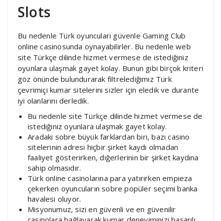
Slots
Bu nedenle Türk oyuncuları güvenle Gaming Club
online casinosunda oynayabilirler. Bu nedenle web
site Türkçe dilinde hizmet vermese de istediğiniz
oyunlara ulaşmak gayet kolay. Bunun gibi birçok kriteri
göz önünde bulundurarak filtrelediğimiz Türk
çevrimiçi kumar sitelerini sizler için eledik ve durante
iyi olanlarını derledik.
Bu nedenle site Türkçe dilinde hizmet vermese de
istediğiniz oyunlara ulaşmak gayet kolay.
Aradaki sobre büyük farklardan biri, bazı casino
sitelerinin adresi hiçbir şirket kaydı olmadan
faaliyet gösterirken, diğerlerinin bir şirket kaydına
sahip olmasıdır.
Türk online casinolarına para yatırırken empieza
çekerken oyuncuların sobre popüler seçimi banka
havalesi oluyor.
Misyonumuz, sizi en güvenli ve en güvenilir
casinolara bağlayarak kumar deneyiminizi başarılı