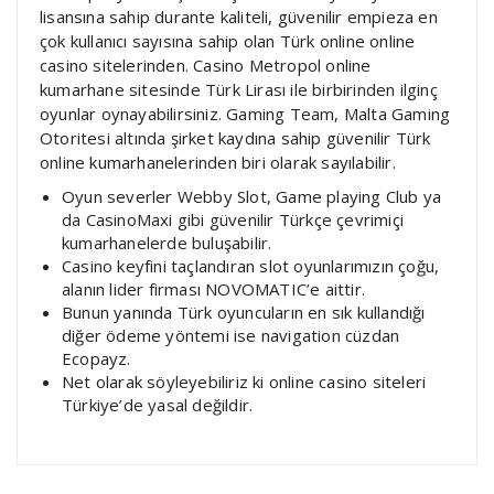
lisansına sahip durante kaliteli, güvenilir empieza en
çok kullanıcı sayısına sahip olan Türk online online
casino sitelerinden. Casino Metropol online
kumarhane sitesinde Türk Lirası ile birbirinden ilginç
oyunlar oynayabilirsiniz. Gaming Team, Malta Gaming
Otoritesi altında şirket kaydına sahip güvenilir Türk
online kumarhanelerinden biri olarak sayılabilir.
Oyun severler Webby Slot, Game playing Club ya
da CasinoMaxi gibi güvenilir Türkçe çevrimiçi
kumarhanelerde buluşabilir.
Casino keyfini taçlandıran slot oyunlarımızın çoğu,
alanın lider firması NOVOMATIC’e aittir.
Bunun yanında Türk oyuncuların en sık kullandığı
diğer ödeme yöntemi ise navigation cüzdan
Ecopayz.
Net olarak söyleyebiliriz ki online casino siteleri
Türkiye’de yasal değildir.