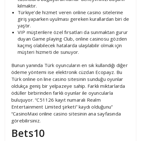
kılmaktır.
Türkiye’de hizmet veren online casino sitelerine
giriş yaparken uyulması gereken kurallardan biri de
yaştır.
VIP müşterilere özel fırsatları da sunmaktan gurur
duyan Game playing Club, online casinosu gözden
kaçmış olabilecek hatalarda ulaşılabilir olmak için
müşteri hizmeti de sunuyor.
Bunun yanında Türk oyuncuların en sık kullandığı diğer
ödeme yöntemi ise elektronik cüzdan Ecopayz. Bu
Türk online on line casino sitesinin sunduğu oyunlar
oldukça geniş bir yelpazeye sahip. Farklı miktarlarda
ödüller birbirinden farklı oyunlar ile oyuncularla
buluşuyor. “C51126 kayıt numaralı Realm
Entertainment Limited şirketi” kaydı olduğunu”
“CasinoMaxi online casino sitesinin ana sayfasında
görebilirsiniz.
Bets10