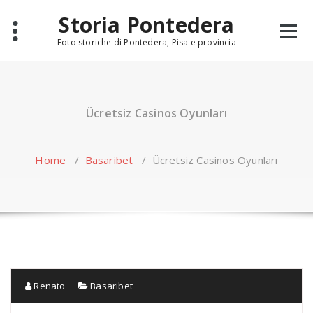
Skip
Storia Pontedera
to
content
Foto storiche di Pontedera, Pisa e provincia
Ücretsiz Casinos Oyunları
Home
/
Basaribet
/
Ücretsiz Casinos Oyunları
Renato
Basaribet