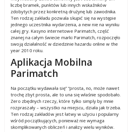
liczbę bramek, punktów lub innych wskaźników
zdobytych przez konkretną drużynę lub zawodnika.
Ten rodzaj zakładu pozwala skupić się na występie
jednego uczestnika wydarzenia, a new nie na wyniku
całej gry. Kasyno internetowe Parimatch, część
znanej na całym świecie marki Parimatch, rozpoczęło
swoją działalność w dziedzinie hazardu online w the
year 2010 roku.
Aplikacja Mobilna
Parimatch
Na początku wydawała się” “prosta, no, może nawet
trochę zbyt prosta, ale to una się właśnie spodobało.
Zero zbędnych rzeczy, które tylko simply by mnie
rozpraszały – wszystko na miejscu, działa jak trzeba.
Ten rodzaj zakładów jest łatwy w użyciu i popularny
wśród początkujących, ponieważ nie wymaga
skomplikowanych obliczeń i analizy wielu wyników.