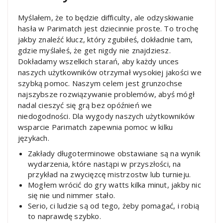
Myślałem, że to będzie difficulty, ale odzyskiwanie
hasła w Parimatch jest dziecinnie proste. To trochę
jakby znaleźć klucz, który zgubiłeś, dokładnie tam,
gdzie myślałeś, że get nigdy nie znajdziesz.
Dokładamy wszelkich starań, aby każdy unces
naszych użytkowników otrzymał wysokiej jakości we
szybką pomoc. Naszym celem jest grunzochse
najszybsze rozwiązywanie problemów, abyś mógł
nadal cieszyć się grą bez opóźnień we
niedogodności. Dla wygody naszych użytkowników
wsparcie Parimatch zapewnia pomoc w kilku
językach.
Zakłady długoterminowe obstawiane są na wynik
wydarzenia, które nastąpi w przyszłości, na
przykład na zwycięzcę mistrzostw lub turnieju.
Mogłem wrócić do gry watts kilka minut, jakby nic
się nie und nimmer stało.
Serio, ci ludzie są od tego, żeby pomagać, i robią
to naprawdę szybko.