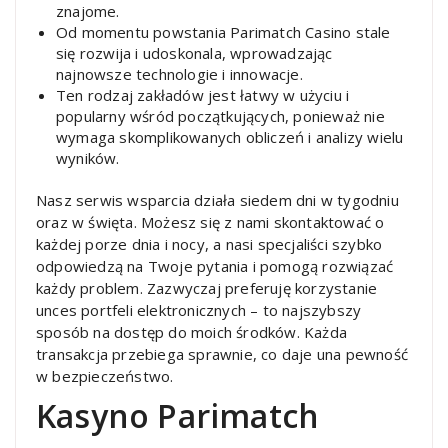
znajome.
Od momentu powstania Parimatch Casino stale
się rozwija i udoskonala, wprowadzając
najnowsze technologie i innowacje.
Ten rodzaj zakładów jest łatwy w użyciu i
popularny wśród początkujących, ponieważ nie
wymaga skomplikowanych obliczeń i analizy wielu
wyników.
Nasz serwis wsparcia działa siedem dni w tygodniu
oraz w święta. Możesz się z nami skontaktować o
każdej porze dnia i nocy, a nasi specjaliści szybko
odpowiedzą na Twoje pytania i pomogą rozwiązać
każdy problem. Zazwyczaj preferuję korzystanie
unces portfeli elektronicznych – to najszybszy
sposób na dostęp do moich środków. Każda
transakcja przebiega sprawnie, co daje una pewność
w bezpieczeństwo.
Kasyno Parimatch