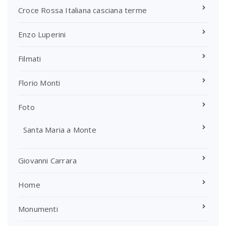
Croce Rossa Italiana casciana terme
Enzo Luperini
Filmati
Florio Monti
Foto
Santa Maria a Monte
Giovanni Carrara
Home
Monumenti