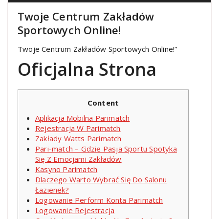
Twoje Centrum Zakładów
Sportowych Online!
Twoje Centrum Zakładów Sportowych Online!”
Oficjalna Strona
Content
Aplikacja Mobilna Parimatch
Rejestracja W Parimatch
Zakłady Watts Parimatch
Pari-match – Gdzie Pasja Sportu Spotyka
Się Z Emocjami Zakładów
Kasyno Parimatch
Dlaczego Warto Wybrać Się Do Salonu
Łazienek?
Logowanie Perform Konta Parimatch
Logowanie Rejestracja