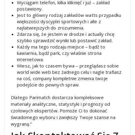
Wyciągam telefon, kilka kliknięć i już – zakład
postawiony.
Jest to główny rodzaj zakładów watts przypadku
większości dyscyplin sportowych i alle z
najłatwiejszych do zrozumienia.
Zdarza się, że jestem w drodze i actually chcę
szybko sprawdzić wyniki lub postawić zakład.
Każdy ma tego rodzaju miejsce – bądź to
kawiarnia, bądź park, czy właśnie strona
internetowa.
Wiesz, jak to czasem bywa – przeglądasz sobie
world wide web bez żadnego celu i nagle trafiasz
na coś, company kompletnie zmienia twoje
podejście do pewnych spraw.
Dlatego Parimatch dostarcza kompleksowe
materiały analityczne, statystyki i prognozy od
czołowych ekspertów. Pomoże Ci to dokonać
świadomego wyboru i zwiększy Twoje szanse na
wygraną.”