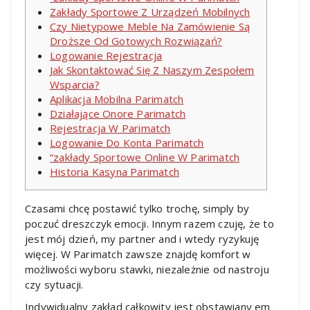
Zakłady Sportowe Z Urządzeń Mobilnych
Czy Nietypowe Meble Na Zamówienie Są
Droższe Od Gotowych Rozwiązań?
Logowanie Rejestracja
Jak Skontaktować Się Z Naszym Zespołem
Wsparcia?
Aplikacja Mobilna Parimatch
Działające Onore Parimatch
Rejestracja W Parimatch
Logowanie Do Konta Parimatch
“zakłady Sportowe Online W Parimatch
Historia Kasyna Parimatch
Czasami chcę postawić tylko trochę, simply by
poczuć dreszczyk emocji. Innym razem czuję, że to
jest mój dzień, my partner and i wtedy ryzykuję
więcej. W Parimatch zawsze znajdę komfort w
możliwości wyboru stawki, niezależnie od nastroju
czy sytuacji.
Indywidualny zakład całkowity jest obstawiany em