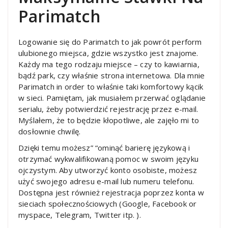
Parimatch
Logowanie się do Parimatch to jak powrót perform
ulubionego miejsca, gdzie wszystko jest znajome.
Każdy ma tego rodzaju miejsce – czy to kawiarnia,
bądź park, czy właśnie strona internetowa. Dla mnie
Parimatch in order to właśnie taki komfortowy kącik
w sieci. Pamiętam, jak musiałem przerwać oglądanie
serialu, żeby potwierdzić rejestrację przez e-mail.
Myślałem, że to będzie kłopotliwe, ale zajęło mi to
dosłownie chwilę.
Dzięki temu możesz” “ominąć barierę językową i
otrzymać wykwalifikowaną pomoc w swoim języku
ojczystym. Aby utworzyć konto osobiste, możesz
użyć swojego adresu e-mail lub numeru telefonu.
Dostępna jest również rejestracja poprzez konta w
sieciach społecznościowych (Google, Facebook or
myspace, Telegram, Twitter itp. ).