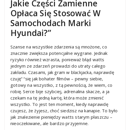
Jakie Części Zamienne
Opłaca Się Stosować W
Samochodach Marki
Hyundai?”
Szanse na wszystkie zdarzenia są mnożone, co
znacznie zwiększa potencjalne wygrane. Jednak
ryzyko również wzrasta, ponieważ błąd watts
jednym ze zdarzeń prowadzi do utraty całego
zakładu. Czasami, jak gram w blackjacka, naprawdę
czuję” “się jak bohater filmów – pewny siebie,
gotowy na wszystko, z tą pewnością, że wiem, co
robię. Serce bije szybciej, adrenalina skacze, a ja
czekam na tę jedną kartę, która może zmienić
wszystko. To jest ten moment, kiedy naprawdę
czujesz, że żyjesz, choć siedzisz na kanapie. To było
jak znalezienie pieniędzy watts starym płaszczu –
nieoczekiwane, ale bardzo przyjemne.