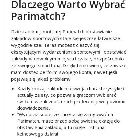
Dlaczego Warto Wybrać
Parimatch?
Dzięki aplikacji mobilnej Parimatch obstawianie
zakładów sportowych staje się jeszcze łatwiejsze i
wygodniejsze. Teraz możesz cieszyć się
ekscytującymi wydarzeniami sportowymi i obstawiać
zakłady w dowolnym miejscu i czasie, bezpośrednio
ze swojego smartfona. Dzięki temu wiem, że zawsze
mam dostęp perform swojego konta, nawet jeśli
pojawią się jakieś problemy.
Każdy rodzaj zakładu ma swoją charakterystykę i
actually zalety, co pozwala graczom wybierać
system w zależności z ich preferencji we poziomu
doświadczenia.
“Wyobraź sobie, że chcesz się zalogować na
Parimatch, masz przed sobą świetną okazję do
obstawienia zakładu, a tu nagle – strona
keineswegs działa!