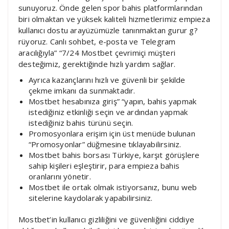
sunuyoruz. Önde gelen spor bahis platformlarından
biri olmaktan ve yüksek kaliteli hizmetlerimiz empieza
kullanıcı dostu arayüzümüzle tanınmaktan gurur g?
rüyoruz. Canlı sohbet, e-posta ve Telegram
aracılığıyla” “7/24 Mostbet çevrimiçi müşteri
desteğimiz, gerektiğinde hızlı yardım sağlar.
Ayrıca kazançlarını hızlı ve güvenli bir şekilde
çekme imkanı da sunmaktadır.
Mostbet hesabınıza giriş” “yapın, bahis yapmak
istediğiniz etkinliği seçin ve ardından yapmak
istediğiniz bahis türünü seçin.
Promosyonlara erişim için üst menüde bulunan
“Promosyonlar” düğmesine tıklayabilirsiniz.
Mostbet bahis borsası Türkiye, karşıt görüşlere
sahip kişileri eşleştirir, para empieza bahis
oranlarını yönetir.
Mostbet ile ortak olmak istiyorsanız, bunu web
sitelerine kaydolarak yapabilirsiniz.
Mostbet’in kullanıcı gizliliğini ve güvenliğini ciddiye