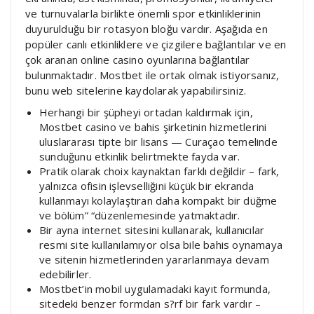
ve turnuvalarla birlikte önemli spor etkinliklerinin
duyurulduğu bir rotasyon bloğu vardır. Aşağıda en
popüler canlı etkinliklere ve çizgilere bağlantılar ve en
çok aranan online casino oyunlarına bağlantılar
bulunmaktadır. Mostbet ile ortak olmak istiyorsanız,
bunu web sitelerine kaydolarak yapabilirsiniz.
Herhangi bir şüpheyi ortadan kaldırmak için,
Mostbet casino ve bahis şirketinin hizmetlerini
uluslararası tipte bir lisans — Curaçao temelinde
sunduğunu etkinlik belirtmekte fayda var.
Pratik olarak choix kaynaktan farklı değildir – fark,
yalnızca ofisin işlevselliğini küçük bir ekranda
kullanmayı kolaylaştıran daha kompakt bir düğme
ve bölüm” “düzenlemesinde yatmaktadır.
Bir ayna internet sitesini kullanarak, kullanıcılar
resmi site kullanılamıyor olsa bile bahis oynamaya
ve sitenin hizmetlerinden yararlanmaya devam
edebilirler.
Mostbet’in mobil uygulamadaki kayıt formunda,
sitedeki benzer formdan s?rf bir fark vardır –