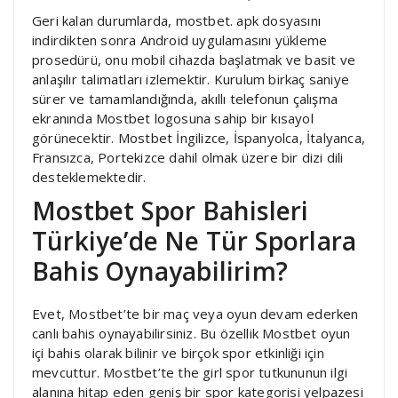
Geri kalan durumlarda, mostbet. apk dosyasını
indirdikten sonra Android uygulamasını yükleme
prosedürü, onu mobil cihazda başlatmak ve basit ve
anlaşılır talimatları izlemektir. Kurulum birkaç saniye
sürer ve tamamlandığında, akıllı telefonun çalışma
ekranında Mostbet logosuna sahip bir kısayol
görünecektir. Mostbet İngilizce, İspanyolca, İtalyanca,
Fransızca, Portekizce dahil olmak üzere bir dizi dili
desteklemektedir.
Mostbet Spor Bahisleri
Türkiye’de Ne Tür Sporlara
Bahis Oynayabilirim?
Evet, Mostbet’te bir maç veya oyun devam ederken
canlı bahis oynayabilirsiniz. Bu özellik Mostbet oyun
içi bahis olarak bilinir ve birçok spor etkinliği için
mevcuttur. Mostbet’te the girl spor tutkununun ilgi
alanına hitap eden geniş bir spor kategorisi yelpazesi