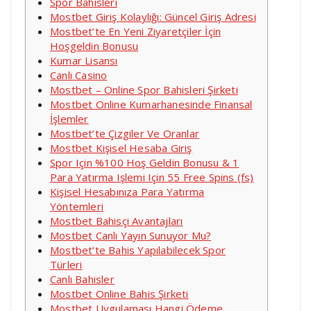
Spor Bahisleri
Mostbet Giriş Kolaylığı: Güncel Giriş Adresi
Mostbet’te En Yeni Ziyaretçiler İçin
Hoşgeldin Bonusu
Kumar Lisansı
Canlı Casino
Mostbet – Online Spor Bahisleri Şirketi
Mostbet Online Kumarhanesinde Finansal
İşlemler
Mostbet’te Çizgiler Ve Oranlar
Mostbet Kişisel Hesaba Giriş
Spor Için %100 Hoş Geldin Bonusu & 1
Para Yatırma Işlemi Için 55 Free Spins (fs)
Kişisel Hesabınıza Para Yatırma
Yöntemleri
Mostbet Bahisçi Avantajları
Mostbet Canlı Yayın Sunuyor Mu?
Mostbet’te Bahis Yapılabilecek Spor
Türleri
Canlı Bahisler
Mostbet Online Bahis Şirketi
Mostbet Uygulaması Hangi Ödeme