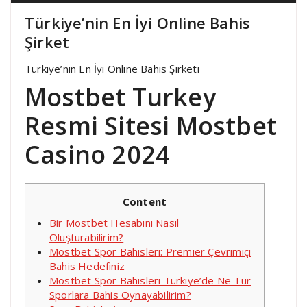
Türkiye’nin En İyi Online Bahis
Şirket
Türkiye’nin En İyi Online Bahis Şirketi
Mostbet Turkey
Resmi Sitesi Mostbet
Casino 2024
Content
Bir Mostbet Hesabını Nasıl
Oluşturabilirim?
Mostbet Spor Bahisleri: Premier Çevrimiçi
Bahis Hedefiniz
Mostbet Spor Bahisleri Türkiye’de Ne Tür
Sporlara Bahis Oynayabilirim?