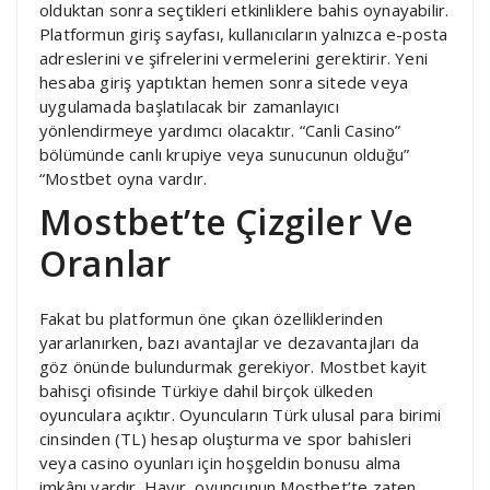
olduktan sonra seçtikleri etkinliklere bahis oynayabilir.
Platformun giriş sayfası, kullanıcıların yalnızca e-posta
adreslerini ve şifrelerini vermelerini gerektirir. Yeni
hesaba giriş yaptıktan hemen sonra sitede veya
uygulamada başlatılacak bir zamanlayıcı
yönlendirmeye yardımcı olacaktır. “Canli Casino”
bölümünde canlı krupiye veya sunucunun olduğu”
“Mostbet oyna vardır.
Mostbet’te Çizgiler Ve
Oranlar
Fakat bu platformun öne çıkan özelliklerinden
yararlanırken, bazı avantajlar ve dezavantajları da
göz önünde bulundurmak gerekiyor. Mostbet kayit
bahisçi ofisinde Türkiye dahil birçok ülkeden
oyunculara açıktır. Oyuncuların Türk ulusal para birimi
cinsinden (TL) hesap oluşturma ve spor bahisleri
veya casino oyunları için hoşgeldin bonusu alma
imkânı vardır. Hayır, oyuncunun Mostbet’te zaten