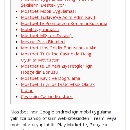
Şekillerini Destekliyor?
Mostbet Mobil Uygulaması
Mostbet Türkiye’ye Adım Adım Kayıt
Mostbet’te Promosyon Kodlarını Kullanma
Mobil Uygulamaları
Mostbet Müşteri Desteği
Mevcut Para Birimleri
Mostbet Hoş Geldin Bonusunuzu Alın
Mostbet Tr Online Casino’da Hangi
Oyunlar Mevcuttur
Mostbet’te En Yeni Ziyaretçiler İçin
Hoşgeldin Bonusu
Mostbet Kayıt Ve Doğrulama
Mostbet Tr’yi Ios’ta Ücretsiz Olarak
Indirin
Çevrimiçi Casino Mostbet
Mostbet indir Google android için mobil uygulama
yalnızca bahisçi ofisinin web sitesinden – resmi veya
mobil olarak yapılabilir. Play Market’te, Google’ın