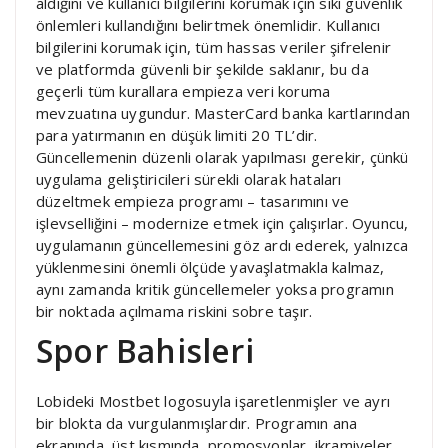
aldığını ve kullanıcı bilgilerini korumak için sıkı güvenlik
önlemleri kullandığını belirtmek önemlidir. Kullanıcı
bilgilerini korumak için, tüm hassas veriler şifrelenir
ve platformda güvenli bir şekilde saklanır, bu da
geçerli tüm kurallara empieza veri koruma
mevzuatına uygundur. MasterCard banka kartlarından
para yatırmanın en düşük limiti 20 TL’dir.
Güncellemenin düzenli olarak yapılması gerekir, çünkü
uygulama geliştiricileri sürekli olarak hataları
düzeltmek empieza programı – tasarımını ve
işlevselliğini – modernize etmek için çalışırlar. Oyuncu,
uygulamanın güncellemesini göz ardı ederek, yalnızca
yüklenmesini önemli ölçüde yavaşlatmakla kalmaz,
aynı zamanda kritik güncellemeler yoksa programın
bir noktada açılmama riskini sobre taşır.
Spor Bahisleri
Lobideki Mostbet logosuyla işaretlenmişler ve ayrı
bir blokta da vurgulanmışlardır. Programın ana
ekranında, üst kısmında, promosyonlar, ikramiyeler