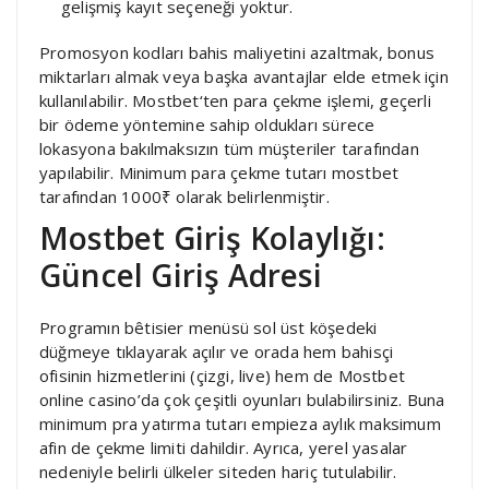
gelişmiş kayıt seçeneği yoktur.
Promosyon kodları bahis maliyetini azaltmak, bonus
miktarları almak veya başka avantajlar elde etmek için
kullanılabilir. Mostbet‘ten para çekme işlemi, geçerli
bir ödeme yöntemine sahip oldukları sürece
lokasyona bakılmaksızın tüm müşteriler tarafından
yapılabilir. Minimum para çekme tutarı mostbet
tarafından 1000₹ olarak belirlenmiştir.
Mostbet Giriş Kolaylığı:
Güncel Giriş Adresi
Programın bêtisier menüsü sol üst köşedeki
düğmeye tıklayarak açılır ve orada hem bahisçi
ofisinin hizmetlerini (çizgi, live) hem de Mostbet
online casino’da çok çeşitli oyunları bulabilirsiniz. Buna
minimum pra yatırma tutarı empieza aylık maksimum
afin de çekme limiti dahildir. Ayrıca, yerel yasalar
nedeniyle belirli ülkeler siteden hariç tutulabilir.