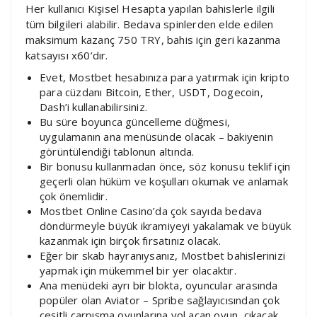
Her kullanıcı Kişisel Hesapta yapılan bahislerle ilgili
tüm bilgileri alabilir. Bedava spinlerden elde edilen
maksimum kazanç 750 TRY, bahis için geri kazanma
katsayısı x60’dır.
Evet, Mostbet hesabınıza para yatırmak için kripto
para cüzdanı Bitcoin, Ether, USDT, Dogecoin,
Dash’i kullanabilirsiniz.
Bu süre boyunca güncelleme düğmesi,
uygulamanın ana menüsünde olacak – bakiyenin
görüntülendiği tablonun altında.
Bir bonusu kullanmadan önce, söz konusu teklif için
geçerli olan hüküm ve koşulları okumak ve anlamak
çok önemlidir.
Mostbet Online Casino’da çok sayıda bedava
döndürmeyle büyük ikramiyeyi yakalamak ve büyük
kazanmak için birçok fırsatınız olacak.
Eğer bir skab hayranıysanız, Mostbet bahislerinizi
yapmak için mükemmel bir yer olacaktır.
Ana menüdeki ayrı bir blokta, oyuncular arasında
popüler olan Aviator – Spribe sağlayıcısından çok
çeşitli çarpışma oyunlarına yol açan oyun, çıkacak.