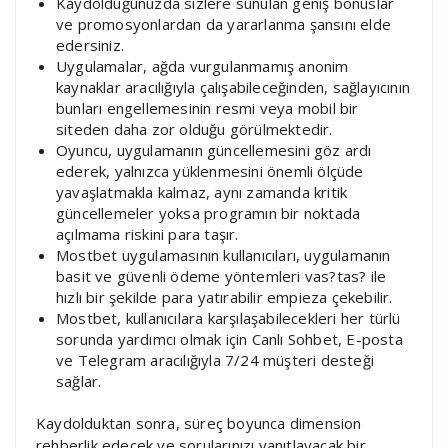
Kaydolduğunuzda sizlere sunulan geniş bonuslar
ve promosyonlardan da yararlanma şansını elde
edersiniz.
Uygulamalar, ağda vurgulanmamış anonim
kaynaklar aracılığıyla çalışabileceğinden, sağlayıcının
bunları engellemesinin resmi veya mobil bir
siteden daha zor olduğu görülmektedir.
Oyuncu, uygulamanın güncellemesini göz ardı
ederek, yalnızca yüklenmesini önemli ölçüde
yavaşlatmakla kalmaz, aynı zamanda kritik
güncellemeler yoksa programın bir noktada
açılmama riskini para taşır.
Mostbet uygulamasının kullanıcıları, uygulamanın
basit ve güvenli ödeme yöntemleri vas?tas? ile
hızlı bir şekilde para yatırabilir empieza çekebilir.
Mostbet, kullanıcılara karşılaşabilecekleri her türlü
sorunda yardımcı olmak için Canlı Sohbet, E-posta
ve Telegram aracılığıyla 7/24 müşteri desteği
sağlar.
Kaydolduktan sonra, süreç boyunca dimension
rehberlik edecek ve sorularınızı yanıtlayacak bir