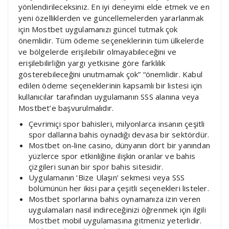
yönlendirileceksiniz. En iyi deneyimi elde etmek ve en
yeni özelliklerden ve güncellemelerden yararlanmak
için Mostbet uygulamanızı güncel tutmak çok
önemlidir. Tüm ödeme seçeneklerinin tüm ülkelerde
ve bölgelerde erişilebilir olmayabileceğini ve
erişilebilirliğin yargı yetkisine göre farklılık
gösterebileceğini unutmamak çok” “önemlidir. Kabul
edilen ödeme seçeneklerinin kapsamlı bir listesi için
kullanıcılar tarafından uygulamanın SSS alanına veya
Mostbet’e başvurulmalıdır.
Çevrimiçi spor bahisleri, milyonlarca insanın çeşitli
spor dallarına bahis oynadığı devasa bir sektördür.
Mostbet on-line casino, dünyanın dört bir yanından
yüzlerce spor etkinliğine ilişkin oranlar ve bahis
çizgileri sunan bir spor bahis sitesidir.
Uygulamanın ‘Bize Ulaşın’ sekmesi veya SSS
bölümünün her ikisi para çeşitli seçenekleri listeler.
Mostbet sporlarına bahis oynamanıza izin veren
uygulamaları nasıl indireceğinizi öğrenmek için ilgili
Mostbet mobil uygulamasına gitmeniz yeterlidir.