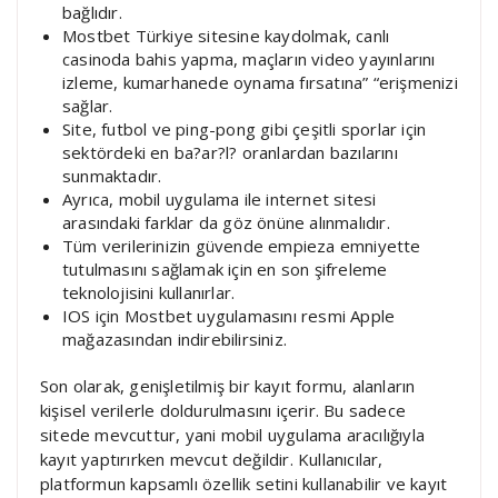
bağlıdır.
Mostbet Türkiye sitesine kaydolmak, canlı
casinoda bahis yapma, maçların video yayınlarını
izleme, kumarhanede oynama fırsatına” “erişmenizi
sağlar.
Site, futbol ve ping-pong gibi çeşitli sporlar için
sektördeki en ba?ar?l? oranlardan bazılarını
sunmaktadır.
Ayrıca, mobil uygulama ile internet sitesi
arasındaki farklar da göz önüne alınmalıdır.
Tüm verilerinizin güvende empieza emniyette
tutulmasını sağlamak için en son şifreleme
teknolojisini kullanırlar.
IOS için Mostbet uygulamasını resmi Apple
mağazasından indirebilirsiniz.
Son olarak, genişletilmiş bir kayıt formu, alanların
kişisel verilerle doldurulmasını içerir. Bu sadece
sitede mevcuttur, yani mobil uygulama aracılığıyla
kayıt yaptırırken mevcut değildir. Kullanıcılar,
platformun kapsamlı özellik setini kullanabilir ve kayıt