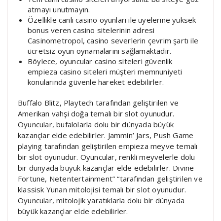
atmayı unutmayın.
Özellikle canlı casino oyunları ile üyelerine yüksek
bonus veren casino sitelerinin adresi
Casinometropol, casino severlerin çevrim şartı ile
ücretsiz oyun oynamalarını sağlamaktadır.
Böylece, oyuncular casino siteleri güvenlik
empieza casino siteleri müşteri memnuniyeti
konularında güvenle hareket edebilirler.
Buffalo Blitz, Playtech tarafından geliştirilen ve
Amerikan vahşi doğa temalı bir slot oyunudur.
Oyuncular, bufalolarla dolu bir dünyada büyük
kazançlar elde edebilirler. Jammin’ Jars, Push Game
playing tarafından geliştirilen empieza meyve temalı
bir slot oyunudur. Oyuncular, renkli meyvelerle dolu
bir dünyada büyük kazançlar elde edebilirler. Divine
Fortune, Netentertainment” “tarafından geliştirilen ve
klassisk Yunan mitolojisi temalı bir slot oyunudur.
Oyuncular, mitolojik yaratıklarla dolu bir dünyada
büyük kazançlar elde edebilirler.