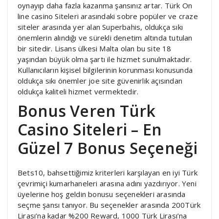
oynayıp daha fazla kazanma şansınız artar. Türk On
line casino Siteleri arasındaki sobre popüler ve craze
siteler arasında yer alan Superbahis, oldukça sıkı
önemlerin alındığı ve sürekli denetim altında tutulan
bir sitedir. Lisans ülkesi Malta olan bu site 18
yaşından büyük olma şartı ile hizmet sunulmaktadır.
Kullanıcıların kişisel bilgilerinin korunması konusunda
oldukça sıkı önemler joe site güvenirlik açısından
oldukça kaliteli hizmet vermektedir.
Bonus Veren Türk
Casino Siteleri – En
Güzel 7 Bonus Seçeneği
Bets10, bahsettiğimiz kriterleri karşılayan en iyi Türk
çevrimiçi kumarhaneleri arasına adını yazdırıyor. Yeni
üyelerine hoş geldin bonusu seçenekleri arasında
seçme şansı tanıyor. Bu seçenekler arasında 200Türk
Lirası’na kadar %200 Reward, 1000 Türk Lirası’na