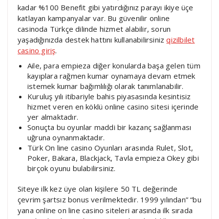
kadar %100 Benefit gibi yatırdığınız parayı ikiye üçe
katlayan kampanyalar var. Bu güvenilir online
casinoda Türkçe dilinde hizmet alabilir, sorun
yaşadığınızda destek hattını kullanabilirsiniz
qizilbilet
casino giriş
.
Aile, para empieza diğer konularda başa gelen tüm
kayıplara rağmen kumar oynamaya devam etmek
istemek kumar bağımlılığı olarak tanımlanabilir.
Kuruluş yılı itibariyle bahis piyasasında kesintisiz
hizmet veren en köklü online casino sitesi içerinde
yer almaktadır.
Sonuçta bu oyunlar maddi bir kazanç sağlanması
uğruna oynanmaktadır.
Türk On line casino Oyunları arasında Rulet, Slot,
Poker, Bakara, Blackjack, Tavla empieza Okey gibi
birçok oyunu bulabilirsiniz.
Siteye ilk kez üye olan kişilere 50 TL değerinde
çevrim şartsız bonus verilmektedir. 1999 yılından” “bu
yana online on line casino siteleri arasında ilk sırada