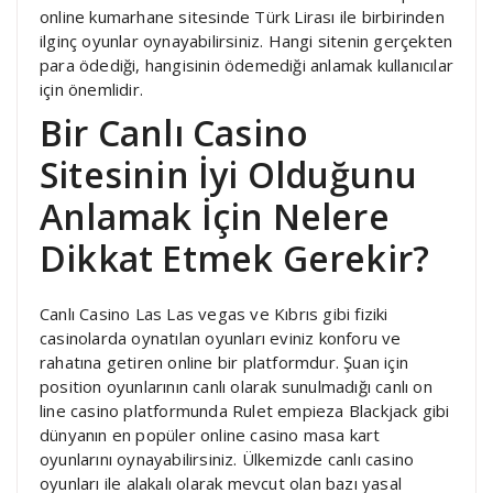
online kumarhane sitesinde Türk Lirası ile birbirinden
ilginç oyunlar oynayabilirsiniz. Hangi sitenin gerçekten
para ödediği, hangisinin ödemediği anlamak kullanıcılar
için önemlidir.
Bir Canlı Casino
Sitesinin İyi Olduğunu
Anlamak İçin Nelere
Dikkat Etmek Gerekir?
Canlı Casino Las Las vegas ve Kıbrıs gibi fiziki
casinolarda oynatılan oyunları eviniz konforu ve
rahatına getiren online bir platformdur. Şuan için
position oyunlarının canlı olarak sunulmadığı canlı on
line casino platformunda Rulet empieza Blackjack gibi
dünyanın en popüler online casino masa kart
oyunlarını oynayabilirsiniz. Ülkemizde canlı casino
oyunları ile alakalı olarak mevcut olan bazı yasal