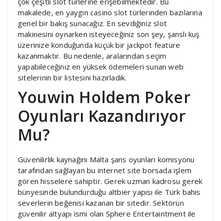
çok çeşitli slot türlerine erişebilmektedir. Bu
makalede, en yaygın casino slot türlerinden bazılarına
genel bir bakış sunacağız. En sevdiğiniz slot
makinesini oynarken isteyeceğiniz son şey, şanslı kuş
üzerinize konduğunda küçük bir jackpot feature
kazanmaktır. Bu nedenle, aralarından seçim
yapabileceğiniz en yüksek ödemeleri sunan web
sitelerinin bir listesini hazırladık.
Youwin Holdem Poker
Oyunları Kazandırıyor
Mu?
Güvenilirlik kaynağını Malta şans oyunları komisyonu
tarafından sağlayan bu internet site borsada işlem
gören hisselere sahiptir. Gerek uzman kadrosu gerek
bünyesinde bulundurduğu altbier yapısı ile Türk bahis
severlerin beğenisi kazanan bir sitedir. Sektörün
güvenilir altyapı ismi olan Sphere Entertaintment ile