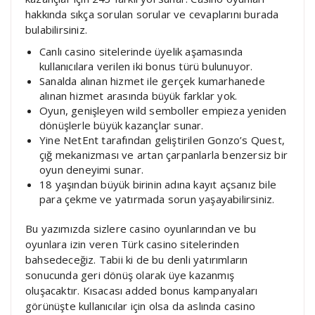
hakkında sıkça sorulan sorular ve cevaplarını burada
bulabilirsiniz.
Canlı casino sitelerinde üyelik aşamasında
kullanıcılara verilen iki bonus türü bulunuyor.
Sanalda alınan hizmet ile gerçek kumarhanede
alınan hizmet arasında büyük farklar yok.
Oyun, genişleyen wild semboller empieza yeniden
dönüşlerle büyük kazançlar sunar.
Yine NetEnt tarafından geliştirilen Gonzo’s Quest,
çığ mekanizması ve artan çarpanlarla benzersiz bir
oyun deneyimi sunar.
18 yaşından büyük birinin adına kayıt açsanız bile
para çekme ve yatırmada sorun yaşayabilirsiniz.
Bu yazımızda sizlere casino oyunlarından ve bu
oyunlara izin veren Türk casino sitelerinden
bahsedeceğiz. Tabii ki de bu denli yatırımların
sonucunda geri dönüş olarak üye kazanmış
oluşacaktır. Kısacası added bonus kampanyaları
görünüşte kullanıcılar için olsa da aslında casino