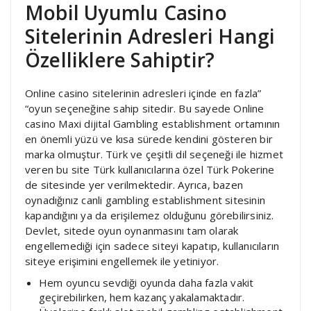
Mobil Uyumlu Casino
Sitelerinin Adresleri Hangi
Özelliklere Sahiptir?
Online casino sitelerinin adresleri içinde en fazla”
“oyun seçeneğine sahip sitedir. Bu sayede Online
casino Maxi dijital Gambling establishment ortamının
en önemli yüzü ve kısa sürede kendini gösteren bir
marka olmuştur. Türk ve çeşitli dil seçeneği ile hizmet
veren bu site Türk kullanıcılarına özel Türk Pokerine
de sitesinde yer verilmektedir. Ayrıca, bazen
oynadığınız canli gambling establishment sitesinin
kapandığını ya da erişilemez olduğunu görebilirsiniz.
Devlet, sitede oyun oynanmasını tam olarak
engellemediği için sadece siteyi kapatıp, kullanıcıların
siteye erişimini engellemek ile yetiniyor.
Hem oyuncu sevdiği oyunda daha fazla vakit
geçirebilirken, hem kazanç yakalamaktadır.