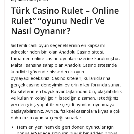
Türk Casino Rulet – Online
Rulet” “oyunu Nedir Ve
Nasıl Oynanır?
Sistemli canlı oyun seçeneklerinin en kapsamlı
adreslerinden biri olan Anadolu Casino sitesi,
tamamen online casino oyunları üzerine kurulmuştur.
Malta lisansına sahip olan Anadolu Casino sitesinde
kendinizi güvende hissederek oyun
oynayabileceksiniz. Casino siteleri, kullanıcılarına
gerçek casino deneyimini evlerinin konforunda sunar.
Bu sitelerin en büyük avantajlarından biri, ulaşılabilirlik
ve kullanım kolaylığıdır. İstediğiniz zaman, istediğiniz
yerden giriş yapabilir ve çeşitli oyunları oynamaya
başlayabilirsiniz. Ayrıca, fiziksel casinolara kıyasla çok
daha fazla oyun seçeneği sunarlar.
Hem en yeni hem de geri dönen oyuncular için
bonuslarSadece sizin için büyük bir added bonus