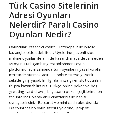
Türk Casino Sitelerinin
Adresi Oyunları
Nelerdir? Paralı Casino
Oyunları Nedir?
Oyuncular, efsanevi kraliçe Hatshepsut ile büyük
kazançlar elde edebilirler. Üyelerine güvenli slot
makine oyunları ile afin de kazandırmaya devam eden
Mroyun Türk gambling establishment oyun
platformu, aynı zamanda tüm oyunlarını yasal kurallar
içerisinde sunmaktadır. Siz sobre siteye güvenli
şekilde giriş yapabilir, ilgi alanınıza giren slot oyunları
ile pra kazanabilirsiniz. Türkçe online poker ve beş
greeting card draw gibi yabancı poker çeşitlerine, on
the internet olarak akıllı cihazlarınız ile bahis
oynayabilirsiniz. Baccarat ve mini canlı rulet dışında
Discountcasino oyun sitesi üyelerine, jackpot