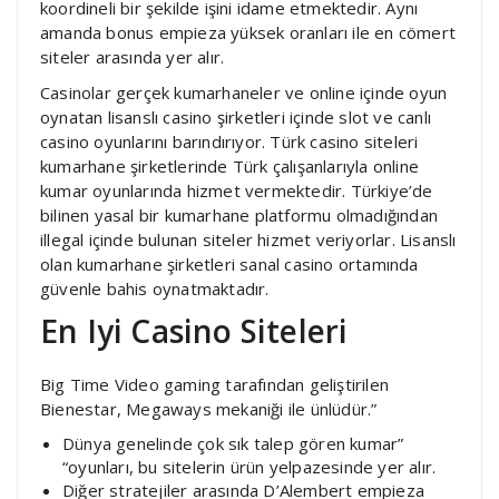
koordineli bir şekilde işini idame etmektedir. Aynı
amanda bonus empieza yüksek oranları ile en cömert
siteler arasında yer alır.
Casinolar gerçek kumarhaneler ve online içinde oyun
oynatan lisanslı casino şirketleri içinde slot ve canlı
casino oyunlarını barındırıyor. Türk casino siteleri
kumarhane şirketlerinde Türk çalışanlarıyla online
kumar oyunlarında hizmet vermektedir. Türkiye’de
bilinen yasal bir kumarhane platformu olmadığından
illegal içinde bulunan siteler hizmet veriyorlar. Lisanslı
olan kumarhane şirketleri sanal casino ortamında
güvenle bahis oynatmaktadır.
En Iyi Casino Siteleri
Big Time Video gaming tarafından geliştirilen
Bienestar, Megaways mekaniği ile ünlüdür.”
Dünya genelinde çok sık talep gören kumar”
“oyunları, bu sitelerin ürün yelpazesinde yer alır.
Diğer stratejiler arasında D’Alembert empieza