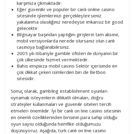
karşımıza çıkmaktadır.
Eğer güvenilir ve popüler bir canlı online casino
sitesinde işlemlerinizi gerçekleştirirseniz
yakalanma olasılığınız neredeyse imkansız bir good
gelecektir.
Bilgisayar başından yaptığını girişlerin tam aksine,
mobil versiyonlarda nerede olursanız olun canlı
casinoya bağlanabilirsiniz.
2005 yılı itibariyle gamble ofisleri ile dünyanın bir
çok ülkesinde hizmet vermektedir.
Bahis empieza mobil casino Sektör içerisinde en
çok dikkat çeken isimlerden biri de Betboo
sitesidir.
Sonuç olarak, gambling establishment oyunları
oynamak isteyenlerin dikkatli olmaları, doğru
stratejiler kullanmaları ve güvenilir siteleri tercih
etmeleri önemlidir. İyi bir canlı on line casino sitesinin
en önemli özelliklerinden birisinin para sahip olduğu
oyun sayısı olduğunda hemfikir olduğumuzu
düşünüyoruz. Aşağıda, türk canlı on line casino