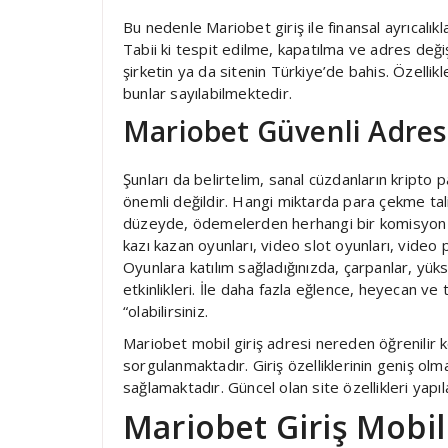
Bu nedenle Mariobet giriş ile finansal ayrıcalı
Tabii ki tespit edilme, kapatılma ve adres değiş
şirketin ya da sitenin Türkiye’de bahis. Özel
bunlar sayılabilmektedir.
Mariobet Güvenli Adres
Şunları da belirtelim, sanal cüzdanların kripto 
önemli değildir. Hangi miktarda para çekme tal
düzeyde, ödemelerden herhangi bir komisyon alı
kazı kazan oyunları, video slot oyunları, video 
Oyunlara katılım sağladığınızda, çarpanlar, yük
etkinlikleri. İle daha fazla eğlence, heyecan v
“olabilirsiniz.
Mariobet mobil giriş adresi nereden öğrenilir 
sorgulanmaktadır. Giriş özelliklerinin geniş olm
sağlamaktadır. Güncel olan site özellikleri yapı
Mariobet Giriş Mobil