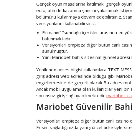
Gerçek oyun masalarına katılmak, gerçek oyunla
edip, afin de kazanma şansını yakalamak istiyor
bölümünü kullanmaya devam edebilirsiniz. Stand
versiyonlarını kullanabilirsiniz.
Firmanın” “sunduğu içerikler arasında en yüks
bulunmaktadır.
Versiyonları empieza diğer bütün canlı casin
sunulmuştur.
Yani Mariobet bahis sitesinin güncel adresi h
Yenilenen adres bilgisi kullanıcılara TEXT MESS
giriş adresi web adresinde olduğu gibi Mariobet
engellemesine de geçerli olacak Bu adres mobild
Ancak mobil uygulama olan kullanıcılar yeni b
sorunsuz giriş sağlayabilmektedir
mariobet-ca
Mariobet Güvenilir Bahis
Versiyonları empieza diğer bütün canlı casino 
Erişim sağladığınızda yani güncel adresiyle site