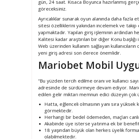
gün, 24 saat. Kısaca Boyunca hazırlanmış gerçe
göreceksiniz.
Ayrıcalıklar sunarak oyun alanında daha fazla 
sitesi özelliklerini yakından incelemek ve taki
yapmaktadır. Yapılan giriş işleminin ardından h
Kalitesi kadar araştırılan bir diğer Konu başlığı 
Web üzerinden kullanım sağlayan kullanıcıların dı
yeni giriş adresi son derece önemlidir.
Mariobet Mobil Uyg
“Bu yüzden tercih edilme oranı ve kullanıcı sayıs
adresinde de sürdürmeye devam ediyor. Mariob
edilen gelir miktarı memnun edici düzeyin çok ü
Hatta, eğlenceli olmasının yanı sıra yüksek
görmektedir.
Herhangi bir bedel ödemeden, maçları canlı ol
Akabinde üye isterse yatırıma ek bir benefit 
18 yaşından büyük olan herkes üyelik formu
olabilmektedir.