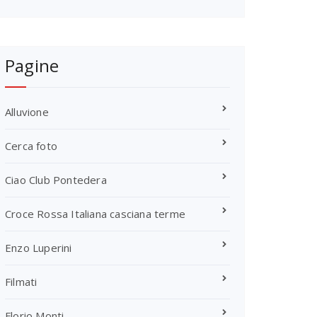
Pagine
Alluvione
Cerca foto
Ciao Club Pontedera
Croce Rossa Italiana casciana terme
Enzo Luperini
Filmati
Florio Monti