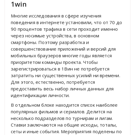
1win
Многие исследования в сфере изучения
поведения в интернете установили, что от 70 до
90 процентов трафика в сети проходит именно
через носимые устройства, в основном
смартфоны. Поэтому разработка и
совершенствование приложений и версий для
мобильных браузеров многие годы является
приоритетом команды проекта. Чтобы
зарегистрироваться в 1Вин не потребуется
затратить ни существенных усилий ни времени.
Для этого, естественно, потребуется
предоставить весь набор личных данных для
идентификации личности.
В отдельном блоке находится список наиболее
популярных фильмов и сериалов. Делится на
несколько подразделов по турнирам и лигам.
Ставки заключаются на общие исходы, тоталы,
сеты и иные события. Мероприятия поделены по