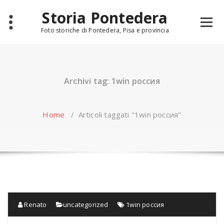
Skip
Storia Pontedera
to
content
Foto storiche di Pontedera, Pisa e provincia
Archivi tag: 1win россия
Home
/
Articoli taggati "1win россия"
Renato
uncategorized
1win россия