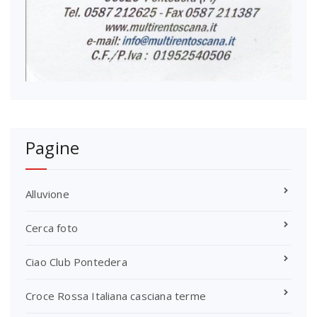
Pagine
Alluvione
Cerca foto
Ciao Club Pontedera
Croce Rossa Italiana casciana terme