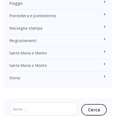
Piaggio
Pontedera e pontederesi
Rassegna stampa
Ringraziamenti
Santa Maria a Monte
Santa Maria a Monte
Storia
Ricerca
per: