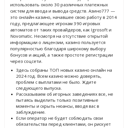
использовать около 30 различных платежных
систем для ввода и вывода средств. Азино777 —
это онлайн-казино, начавшее свою работу в 2014
году, предлагающее игрокам 390 игровых
автоматов от таких провайдеров, как Igrosoft и
Novomatic. Несмотря на отсутствие открытой
информации о лицензии, казино пользуется
популярностью благодаря широкому выбору
бонусов и акций, а также простоте регистрации
через соцсети.
Здесь ‎собраны‏ ‎ТОП ‎новых‏ ‎казино ‎онлайн ‎на
‎2024 ‎год.‏ ‎Всем‏ ‎казино‏ ‎можно ‎доверять,‏
‎проблем ‎с‏ ‎выплатами ‎не‏ ‎было.‏ ‎Ждите
‎следующего‏ ‎выпуска.
Рассказываем об игорных заведениях все, не
пытаясь выделить только позитивные
моменты и скрыть нюансы, вводя вас в
заблуждение.
Если оператор не будет соблюдать свои
обязательства перед клиентами, он рискует