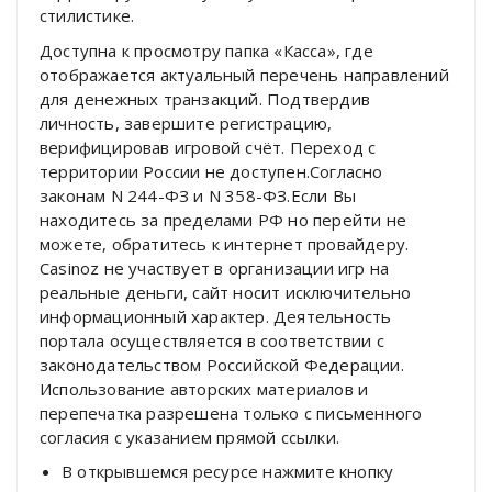
стилистике.
Доступна к просмотру папка «Касса», где
отображается актуальный перечень направлений
для денежных транзакций. Подтвердив
личность, завершите регистрацию,
верифицировав игровой счёт. Переход с
территории России не доступен.Согласно
законам N 244-ФЗ и N 358-ФЗ.Если Вы
находитесь за пределами РФ но перейти не
можете, обратитесь к интернет провайдеру.
Casinoz не участвует в организации игр на
реальные деньги, сайт носит исключительно
информационный характер. Деятельность
портала осуществляется в соответствии с
законодательством Российской Федерации.
Использование авторских материалов и
перепечатка разрешена только с письменного
согласия с указанием прямой ссылки.
В открывшемся ресурсе нажмите кнопку