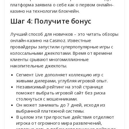
платформа заявила о себе как о первом онлайн-
казино на технологии блокчейн.
Шаг 4: Получите бонус
Лучший способ для новичков – это читать обзоры
онлайн-казино на Casinoz. Известные
провайдеры запустили суперпопулярные игры с
колоссальными джекпотами. Время от времени
клиенты срывают многомиллионные
накопительные джекпоты.
Сегмент Live дополняет коллекцию игр с
живыми дилерами, углубляя игровой опыт.
Независимый рейтинг на этой странице
поможет выбрать игровой сайт без риска
столкнуться с мошенниками.
Он может занимать до 7 дней, исходя из
выбранной платежной системы.
В целом эти три простые действия отделяют
игрока от огромного мира развлечений,