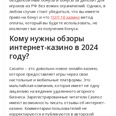
бездепозитные бонусы и бонусы за депозит для
игроков из РФ без всяких ограничений. Однако, в
любом случае стоит убедиться, что вы имеете
право на бонус и что
ТОП 10 казино
метод
оплаты, который вы будете использовать, не
исключает вас из получения бонуса.
Кому нужны обзоры
интернет-казино в 2024
году?
Casumo – это довольно новое онлайн-казино,
которое предоставляет игры через свои
настольные и мобильные платформы. Это
мальтийская компания, которая имеет не одну
лицензию на ведение удаленного игорного
бизнеса. Зарегистрированные читатели Casinoz
имеют возможность писать отзывы об интернет-
казино. Комментарии пользователей не
корректируются и публикуются в авторской