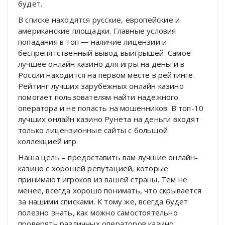
будет.
В списке находятся русские, европейские и
американские площадки. Главные условия
попадания в топ ― наличие лицензии и
беспрепятственный вывод выигрышей. Самое
лучшее онлайн казино для игры на деньги в
России находится на первом месте в рейтинге.
Рейтинг лучших зарубежных онлайн казино
помогает пользователям найти надежного
оператора и не попасть на мошенников. В топ-10
лучших онлайн казино Рунета на деньги входят
только лицензионные сайты с большой
коллекцией игр.
Наша цель – предоставить вам лучшие онлайн-
казино с хорошей репутацией, которые
принимают игроков из вашей страны. Тем не
менее, всегда хорошо понимать, что скрывается
за нашими списками. К тому же, всегда будет
полезно знать, как можно самостоятельно
проверять различных операторов казино.