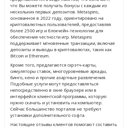
что Вы можете получать бонусы с каждым из
нескольких первых депозитов. Metaspins,
основанное в 2022 году, ориентировано на
криптовалютных пользователей, предоставляя
более 2500 игр и блокчейн-технологии для
обеспечения честности игр. Metaspins
поддерживает мгновенные транзакции, включая
депозиты и выводы в криптовалютах, таких как
Bitcoin и Ethereum.
Кроме того, предлагаются скрэтч-карты,
симуляторы ставок, многоуровневые аркады,
бинго, кено и прочие азартные развлечения.
Подобные услуги могут предоставляться
непосредственно в окне браузере или в
интерфейсе клиентской программы, которую
нужно скачать и установить на компьютер.
Сейчас большинство порталов не требуют
установки дополнительного софта.
Настоящие отзывы клиентов помогают составить