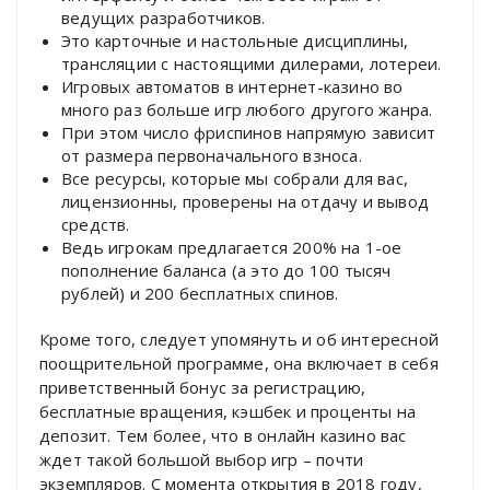
ведущих разработчиков.
Это карточные и настольные дисциплины,
трансляции с настоящими дилерами, лотереи.
Игровых автоматов в интернет-казино во
много раз больше игр любого другого жанра.
При этом число фриспинов напрямую зависит
от размера первоначального взноса.
Все ресурсы, которые мы собрали для вас,
лицензионны, проверены на отдачу и вывод
средств.
Ведь игрокам предлагается 200% на 1-ое
пополнение баланса (а это до 100 тысяч
рублей) и 200 бесплатных спинов.
Кроме того, следует упомянуть и об интересной
поощрительной программе, она включает в себя
приветственный бонус за регистрацию,
бесплатные вращения, кэшбек и проценты на
депозит. Тем более, что в онлайн казино вас
ждет такой большой выбор игр – почти
экземпляров. C момента открытия в 2018 году,