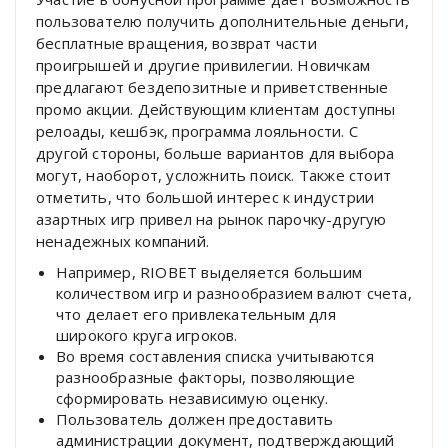
пользователю получить дополнительные деньги,
бесплатные вращения, возврат части
проигрышей и другие привилегии. Новичкам
предлагают бездепозитные и приветственные
промо акции. Действующим клиентам доступны
релоады, кешбэк, программа лояльности. С
другой стороны, больше вариантов для выбора
могут, наоборот, усложнить поиск. Также стоит
отметить, что большой интерес к индустрии
азартных игр привел на рынок парочку-другую
ненадежных компаний.
Например, RIOBET выделяется большим
количеством игр и разнообразием валют счета,
что делает его привлекательным для
широкого круга игроков.
Во время составления списка учитываются
разнообразные факторы, позволяющие
сформировать независимую оценку.
Пользователь должен предоставить
администрации документ, подтверждающий