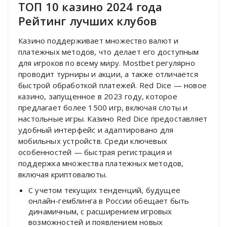
ТОП 10 казино 2024 года
Рейтинг лучших клубов
Казино поддерживает множество валют и
платежных методов, что делает его доступным
для игроков по всему миру. Mostbet регулярно
проводит турниры и акции, а также отличается
быстрой обработкой платежей. Red Dice — новое
казино, запущенное в 2023 году, которое
предлагает более 1500 игр, включая слоты и
настольные игры. Казино Red Dice предоставляет
удобный интерфейс и адаптировано для
мобильных устройств. Среди ключевых
особенностей — быстрая регистрация и
поддержка множества платежных методов,
включая криптовалюты.
С учетом текущих тенденций, будущее
онлайн-гемблинга в России обещает быть
динамичным, с расширением игровых
возможностей и появлением новых