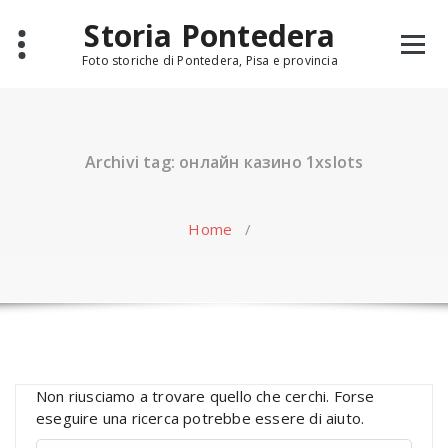
Skip
Storia Pontedera
to
content
Foto storiche di Pontedera, Pisa e provincia
Archivi tag: онлайн казино 1xslots
Home
/
Non riusciamo a trovare quello che cerchi. Forse
eseguire una ricerca potrebbe essere di aiuto.