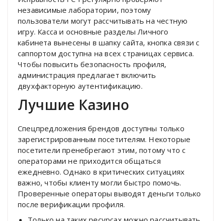
независимые лаборатории, поэтому
пользователи могут рассчитывать на честную
игру. Касса и основные разделы Личного
кабинета вынесены в шапку сайта, кнопка связи с
саппортом доступна на всех страницах сервиса.
Чтобы повысить безопасность профиля,
администрация предлагает включить
двухфакторную аутентификацию.
Лучшие Казино
Спецпредложения брендов доступны только
зарегистрированным посетителям. Некоторые
посетители пренебрегают этим, потому что с
операторами не приходится общаться
ежедневно. Однако в критических ситуациях
важно, чтобы клиенту могли быстро помочь.
Проверенные операторы выводят деньги только
после верификации профиля.
Только на таких ресурсах можно рассчитывать