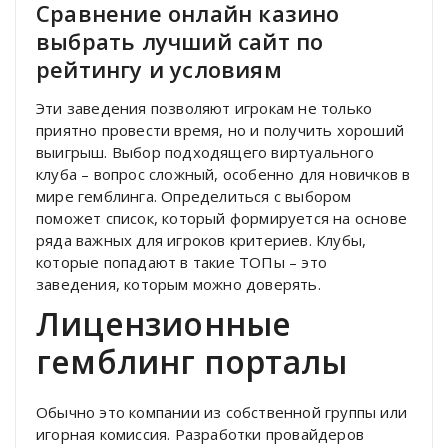
Сравнение онлайн казино
выбрать лучший сайт по
рейтингу и условиям
Эти заведения позволяют игрокам не только
приятно провести время, но и получить хороший
выигрыш. Выбор подходящего виртуального
клуба – вопрос сложный, особенно для новичков в
мире гемблинга. Определиться с выбором
поможет список, который формируется на основе
ряда важных для игроков критериев. Клубы,
которые попадают в такие ТОПы – это
заведения, которым можно доверять.
Лицензионные
гемблинг порталы
Обычно это компании из собственной группы или
игорная комиссия. Разработки провайдеров