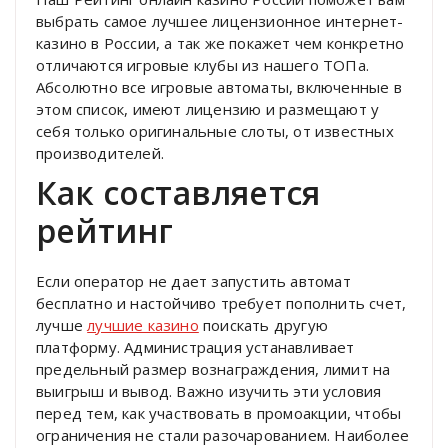
выбрать самое лучшее лицензионное интернет-
казино в России, а так же покажет чем конкретно
отличаются игровые клубы из нашего ТОПа.
Абсолютно все игровые автоматы, включенные в
этом список, имеют лицензию и размещают у
себя только оригинальные слоты, от известных
производителей.
Как составляется
рейтинг
Если оператор не дает запустить автомат
бесплатно и настойчиво требует пополнить счет,
лучше
лучшие казино
поискать другую
платформу. Администрация устанавливает
предельный размер вознаграждения, лимит на
выигрыш и вывод. Важно изучить эти условия
перед тем, как участвовать в промоакции, чтобы
ограничения не стали разочарованием. Наиболее