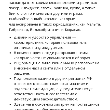
наслаждаться такими классическими играми, как
покер, блэкджек, слоты, рулетка, крэпс, а также
бинго, лотто и многими другими играми.
Выбирайте онлайн-казино, которые
лицензированы в таких юрисдикциях, как Мальта,
Гибралтар, Великобритания и Кюрасао.
Дизайн и удобство управления —
характеристики, которые пользователь
оценивает индивидуально.
В комментариях люди раскрывают темы,
которые часто не упоминаются в обзорах.
Информация о лицензии обычно расположена
в нижней части сайта или в отдельном
разделе.
Подпольные казино в других регионах РФ
относятся к незаконным организациям и
подлежат ликвидации, а учредители несут
ответственность в соответствии с
действующим законодательством.
Здесь мы в основном смотрим на поставщиков
программного обеспечения и их