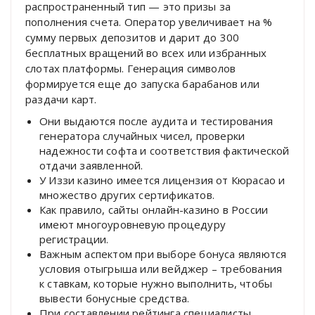
распространенный тип — это призы за
пополнения счета. Оператор увеличивает на %
сумму первых депозитов и дарит до 300
бесплатных вращений во всех или избранных
слотах платформы. Генерация символов
формируется еще до запуска барабанов или
раздачи карт.
Они выдаются после аудита и тестирования
генератора случайных чисел, проверки
надежности софта и соответствия фактической
отдачи заявленной.
У Иззи казино имеется лицензия от Кюрасао и
множество других сертификатов.
Как правило, сайты онлайн-казино в России
имеют многоуровневую процедуру
регистрации.
Важным аспектом при выборе бонуса являются
условия отыгрыша или вейджер – требования
к ставкам, которые нужно выполнить, чтобы
вывести бонусные средства.
При составлении рейтинга специалисты