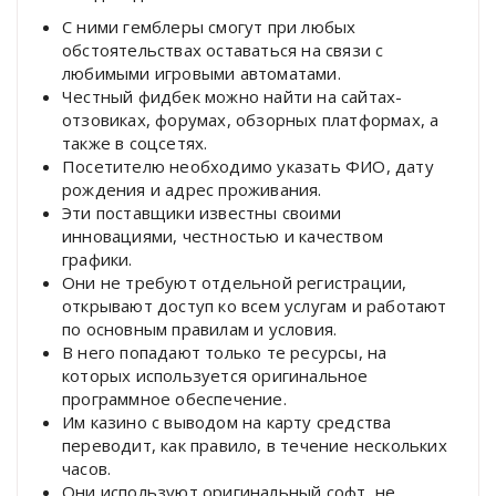
С ними гемблеры смогут при любых
обстоятельствах оставаться на связи с
любимыми игровыми автоматами.
Честный фидбек можно найти на сайтах-
отзовиках, форумах, обзорных платформах, а
также в соцсетях.
Посетителю необходимо указать ФИО, дату
рождения и адрес проживания.
Эти поставщики известны своими
инновациями, честностью и качеством
графики.
Они не требуют отдельной регистрации,
открывают доступ ко всем услугам и работают
по основным правилам и условия.
В него попадают только те ресурсы, на
которых используется оригинальное
программное обеспечение.
Им казино с выводом на карту средства
переводит, как правило, в течение нескольких
часов.
Они используют оригинальный софт, не