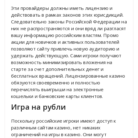
Эти провайдеры должны иметь лицензию и
действовать в рамках законов этих юрисдикций.
Следовательно законы Российской Федерации на
них не распространяются и они вряд ли разгласят
вашу информацию российским властям. Промо
акции для новичков и активных пользователей
позволяют сайту привлечь новую аудиторию и
удержать действующую. Сами игроки получают
возможность минимизировать вложения на
старте за счет дополнительных денег и
бесплатных вращений. Лицензированные казино
обязуются своевременно и полностью
перечислять выигрыши на электронные
кошельки и банковские карты клиентов.
Игра на рубли
Поскольку российские игроки имеют доступ к
различным сайтам казино, нет никаких
ограничений на игры в казино. Они могут