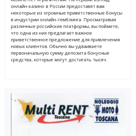
онлайн-казино в России предоставят вам
некоторые из огромные приветственные бонусы
в индустрии онлайн-гемблинга. Просматривая
различные российские платформы, вы поймете,
что одна из них предлагает важное
приветственное предложение для привлечения
новых клиентов. Обычно вы удваиваете
первоначальную сумму депозита бонусные
средства, которые могут достигать тысяч.