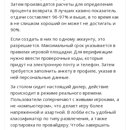
Затем производятся расчеты для определения
процента возврата. В лучших казино показатель
отдачи составляет 96-97% и выше, в то время как
в не слишком хороший он может не достигать и
90%.
Если создать в них по одному аккаунту, это
разрешается. Максимальный срок указывается в
правилах игровой площадки. Для верификации
нужно ввести проверочные коды, которые
придут на электронную почту и телефон. Затем
требуется заполнить анкету в профиле, указав в
ней персональные данные.
За столом сидит настоящий дилер, действие
происходит в режиме реального времени.
Пользователи соперничают с живыми игроками, а
не «компьютером», что делает игру более
напряженной и азартной. В лобби есть удобный
классификатор по типу развлечения, а также
сортировка по провайдеру. Чтобы завершить