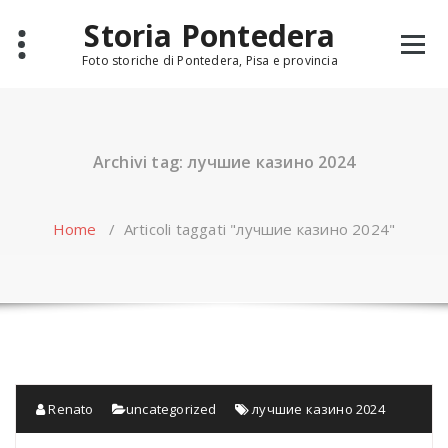
Skip
Storia Pontedera
to
content
Foto storiche di Pontedera, Pisa e provincia
Archivi tag: лучшие казино 2024
Home
/
Articoli taggati "лучшие казино 2024"
Renato
uncategorized
лучшие казино 2024