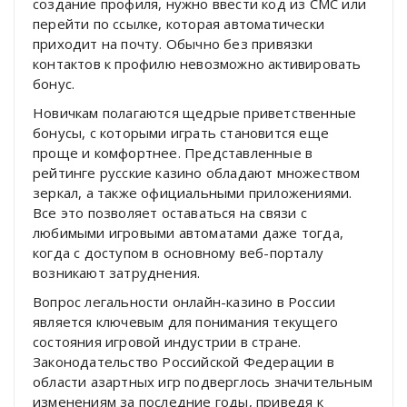
создание профиля, нужно ввести код из СМС или
перейти по ссылке, которая автоматически
приходит на почту. Обычно без привязки
контактов к профилю невозможно активировать
бонус.
Новичкам полагаются щедрые приветственные
бонусы, с которыми играть становится еще
проще и комфортнее. Представленные в
рейтинге русские казино обладают множеством
зеркал, а также официальными приложениями.
Все это позволяет оставаться на связи с
любимыми игровыми автоматами даже тогда,
когда с доступом в основному веб-порталу
возникают затруднения.
Вопрос легальности онлайн-казино в России
является ключевым для понимания текущего
состояния игровой индустрии в стране.
Законодательство Российской Федерации в
области азартных игр подверглось значительным
изменениям за последние годы, приведя к