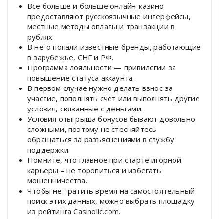
Все больше и больше онлайн-казино
предоставляют русскоязычные интерфейсы,
местные методы оплаты и транзакции в
рублях.
В него попали известные бренды, работающие
в зарубежье, СНГ и РФ.
Программа лояльности — привилегии за
повышение статуса аккаунта.
В первом случае нужно делать взнос за
участие, пополнять счёт или выполнять другие
условия, связанные с деньгами.
Условия отыгрыша бонусов бывают довольно
сложными, поэтому не стесняйтесь
обращаться за разъяснениями в службу
поддержки.
Помните, что главное при старте игорной
карьеры – не торопиться и избегать
мошенничества.
Чтобы не тратить время на самостоятельный
поиск этих данных, можно выбрать площадку
из рейтинга Casinolic.com.