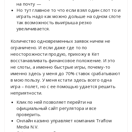
на почту —
Но тут главное то что если взял один слот то и
играть надо как можно дольше на одном слоте
так возможность выигрыша резко
увеличивается.
Количество одновременных заявок ничем не
ограничено. И если даже где то по
неосторожности продую, прихожу в Кет
восстанавливать финансовое положение. И это
не слоты, а именно быстрые игры, почему-то
именно здесь у меня до 70% ставок срабатывают
в мою пользу. У меня кстати здесь всего одна
игра – полет, но с ее помощью удается решить
неприятности.
Клик по ней позволяет перейти на
официальный сайт регулятора и все
проверить.
Онлайн казино управляет компания Traflow
Media N.V.