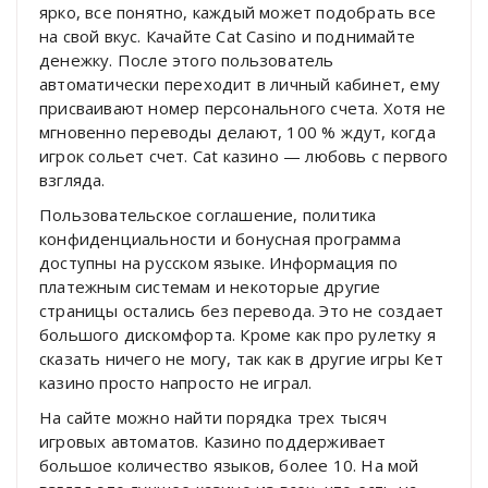
ярко, все понятно, каждый может подобрать все
на свой вкус. Качайте Cat Casino и поднимайте
денежку. После этого пользователь
автоматически переходит в личный кабинет, ему
присваивают номер персонального счета. Хотя не
мгновенно переводы делают, 100 % ждут, когда
игрок сольет счет. Cat казино — любовь с первого
взгляда.
Пользовательское соглашение, политика
конфиденциальности и бонусная программа
доступны на русском языке. Информация по
платежным системам и некоторые другие
страницы остались без перевода. Это не создает
большого дискомфорта. Кроме как про рулетку я
сказать ничего не могу, так как в другие игры Кет
казино просто напросто не играл.
На сайте можно найти порядка трех тысяч
игровых автоматов. Казино поддерживает
большое количество языков, более 10. На мой