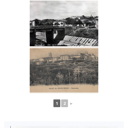
1
2
►