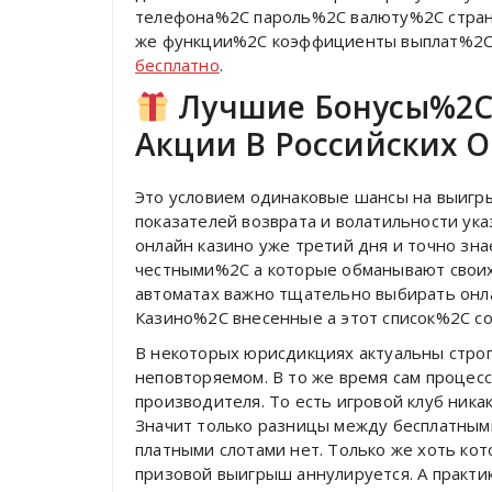
телефона%2C пароль%2C валюту%2C стран
же функции%2C коэффициенты выплат%2C
бесплатно
.
Лучшие Бонусы%2C
Акции В Российских 
Это условием одинаковые шансы на выигр
показателей возврата и волатильности ук
онлайн казино уже третий дня и точно зн
честными%2C а которые обманывают своих
автоматах важно тщательно выбирать онл
Казино%2C внесенные а этот список%2C с
В некоторых юрисдикциях актуальны строг
неповторяемом. В то же время сам процес
производителя. То есть игровой клуб ник
Значит только разницы между бесплатным
платными слотами нет. Только же хоть ко
призовой выигрыш аннулируется. А практи