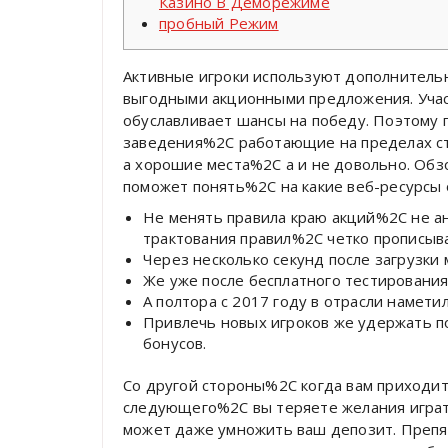
Казино В Деморежиме
пробный Режим
Активные игроки используют дополнитель
выгодными акционными предложения. Учас
обуславливает шансы на победу. Поэтому
заведения%2C работающие на пределах ст
а хорошие места%2C а и не довольно. Обз
поможет понять%2C на какие веб-ресурсы
Не менять правила краю акций%2C не а
трактования правил%2C четко прописыва
Через несколько секунд после загрузки
Же уже после бесплатного тестирования
А полтора с 2017 году в отрасли намети
Привлечь новых игроков же удержать п
бонусов.
Со другой стороны%2C когда вам приходит
следующего%2C вы теряете желания играть.
может даже умножить ваш депозит. Препя