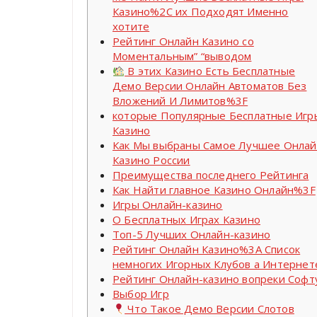
Казино%2C их Подходят Именно
хотите
Рейтинг Онлайн Казино со
Моментальным” “выводом
В этих Казино Есть Бесплатные
Демо Версии Онлайн Автоматов Без
Вложений И Лимитов%3F
которые Популярные Бесплатные Игр
Казино
Как Мы выбраны Самое Лучшее Онла
Казино России
Преимущества последнего Рейтинга
Как Найти главное Казино Онлайн%3F
Игры Онлайн-казино
О Бесплатных Играх Казино
Топ-5 Лучших Онлайн-казино
Рейтинг Онлайн Казино%3A Список
немногих Игорных Клубов а Интернет
Рейтинг Онлайн-казино вопреки Софт
Выбор Игр
Что Такое Демо Версии Слотов