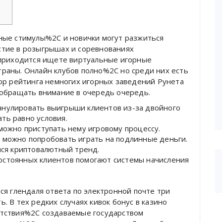
ные стимулы%2C и новички могут разжиться
тие в розыгрышах и соревнованиях
 приходится ищете виртуальные игорные
раны. Онлайн клубов полно%2C но среди них есть
ор рейтинга немногих игорных заведений Рунета
 обращать внимание в очередь очередь.
ннулировать выигрыши клиентов из-за двойного
ть равно условия.
 можно приступать нему игровому процессу.
 можно попробовать играть на подлинные деньги.
лся криптовалютный тренд.
остоянных клиентов помогают системы начисления
ся глендаля ответа по электронной почте три
 В тех редких случаях кивок бонус в казино
тствия%2C создаваемые государством