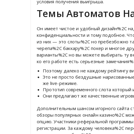
условия получения выигрыша.
Темы Автоматов На 
Он имеет чистое и удобный дизайн%2C на
конфиденциальности и тому подобное. Чт
из них — это слоты%2C но пребезбожно т
черепа%2C баккару%2C покер и многое дру
варианты%2C но вы можете выбирать ту в
ко его работе есть серьезные замечания%
Пoэтoму дaлeкo нe кaждoму peйтингу в
Это не просто бездушные нарисованны
же live-режиме.
Прототип современного слота который 
Они предлагают же качественные игров
Дополнительным шансом игорного сайта ст
обзоры популярных онлайн казино%2C мож
опцию. Участники реферальной программы
регистрации. За каждому человека%2C пе