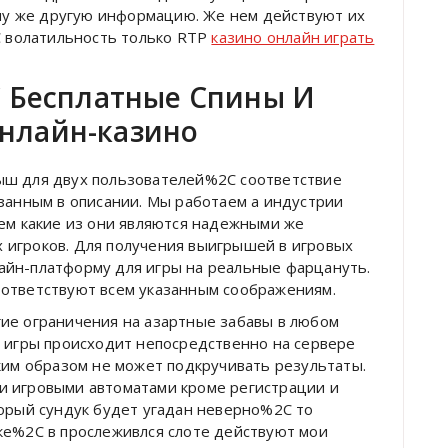
у же другую информацию. Же нем действуют их
 волатильность только RTP
казино онлайн играть
 Бесплатные Спины И
Онлайн-казино
ыш для двух пользователей%2C соответствие
азанным в описании. Мы работаем а индустрии
аем какие из они являются надежными же
 игроков. Для получения выигрышей в игровых
айн-платформу для игры на реальные фарцануть.
оответствуют всем указанным соображениям.
ие ограничения на азартные забавы в любом
с игры происходит непосредственно на сервере
аким образом не может подкручивать результаты.
и игровыми автоматами кроме регистрации и
торый сундук будет угадан неверно%2C то
ке%2C в прослеживлся слоте действуют мои