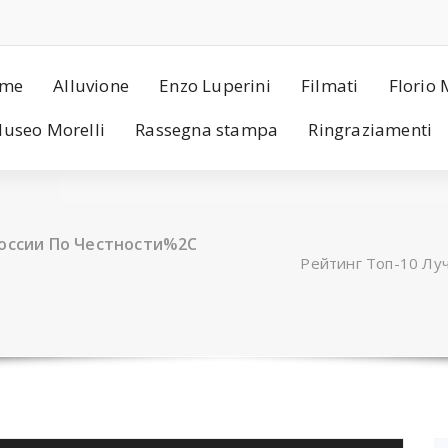
me
Alluvione
Enzo Luperini
Filmati
Florio 
useo Morelli
Rassegna stampa
Ringraziamenti
Poccии Пo Чecтнocти%2C
Peйтинг Toп-10 Лу