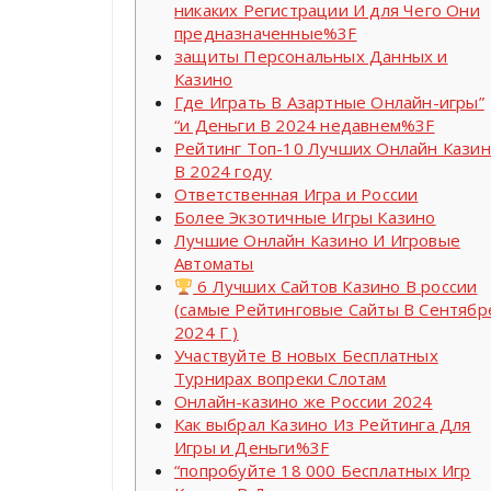
никаких Регистрации И для Чего Они
предназначенные%3F
защиты Персональных Данных и
Казино
Где Играть В Азартные Онлайн-игры”
“и Деньги В 2024 недавнем%3F
Рейтинг Топ-10 Лучших Онлайн Кази
В 2024 году
Ответственная Игра и России
Более Экзотичные Игры Казино
Лучшие Онлайн Казино И Игровые
Автоматы
6 Лучших Сайтов Казино В россии
(самые Рейтинговые Сайты В Сентябр
2024 Г )
Участвуйте В новых Бесплатных
Турнирах вопреки Слотам
Онлайн-казино же России 2024
Как выбрал Казино Из Рейтинга Для
Игры и Деньги%3F
“попробуйте 18 000 Бесплатных Игр