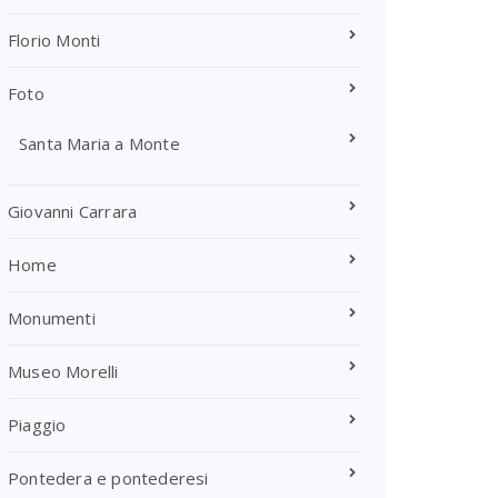
Florio Monti
Foto
Santa Maria a Monte
Giovanni Carrara
Home
Monumenti
Museo Morelli
Piaggio
Pontedera e pontederesi