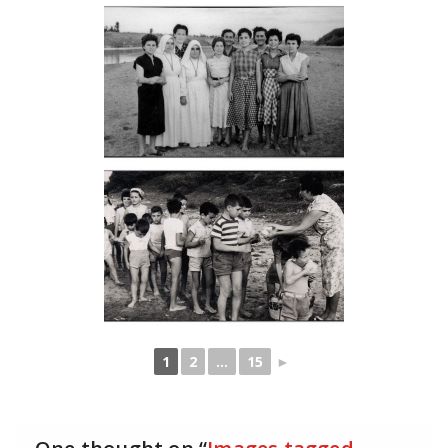
1
2
...
15
►