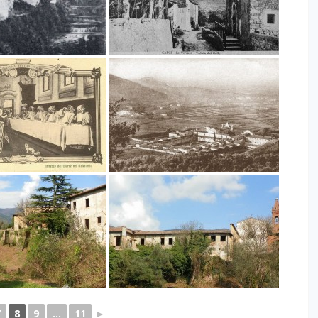
7
8
9
...
11
►