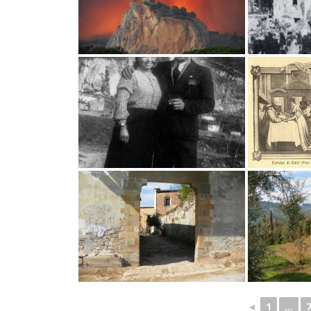
◄
1
...