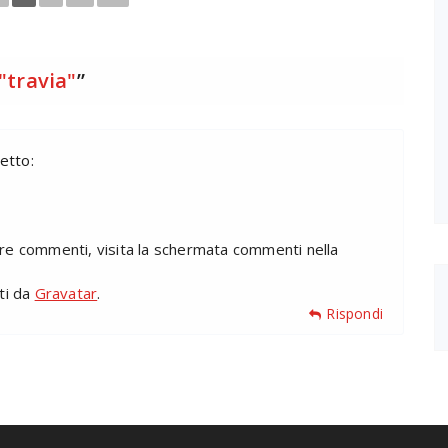
"travia"
”
etto:
are commenti, visita la schermata commenti nella
iti da
Gravatar
.
Rispondi