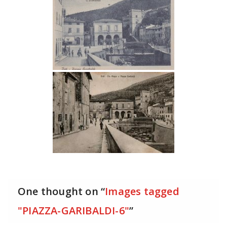
One thought on “
Images tagged
"PIAZZA-GARIBALDI-6"
”