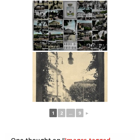
1
2
...
9
►