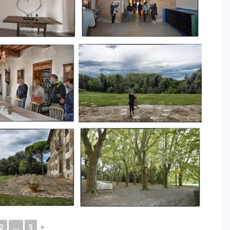
2
...
5
►