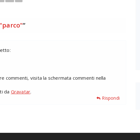
"parco"
”
etto:
are commenti, visita la schermata commenti nella
iti da
Gravatar
.
Rispondi