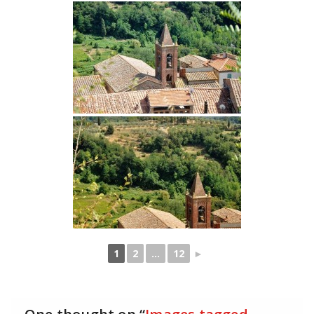
1
2
...
12
►