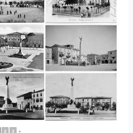
2
3
►