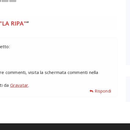
"LA RIPA"
”
etto:
are commenti, visita la schermata commenti nella
iti da
Gravatar
.
Rispondi