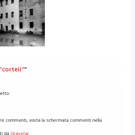
corteii"
”
etto:
are commenti, visita la schermata commenti nella
iti da
Gravatar
.