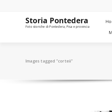
Skip
to
content
Storia Pontedera
Ho
Foto storiche di Pontedera, Pisa e provincia
M
Images tagged "corteii"