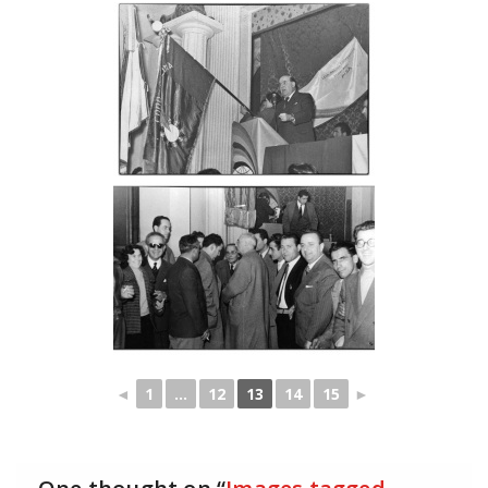
◄
1
...
12
13
14
15
►