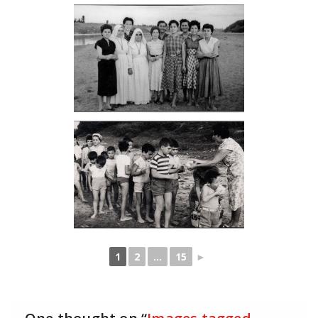
1
2
...
15
►