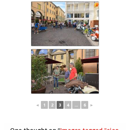
◄
1
2
3
4
...
6
►