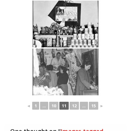
◄
1
...
10
11
12
...
15
►