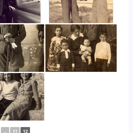
...
11
12