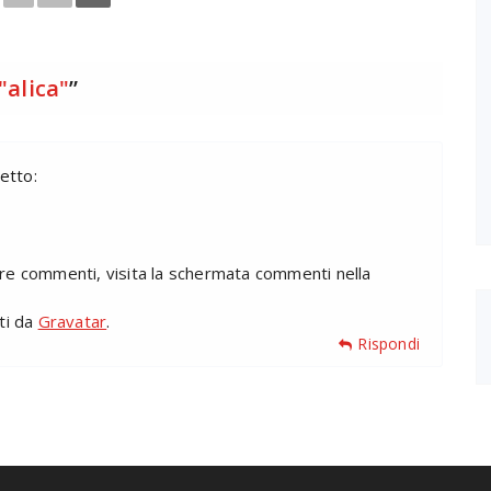
"alica"
”
etto:
are commenti, visita la schermata commenti nella
iti da
Gravatar
.
Rispondi