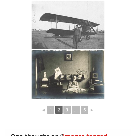
◄
1
2
3
...
5
►