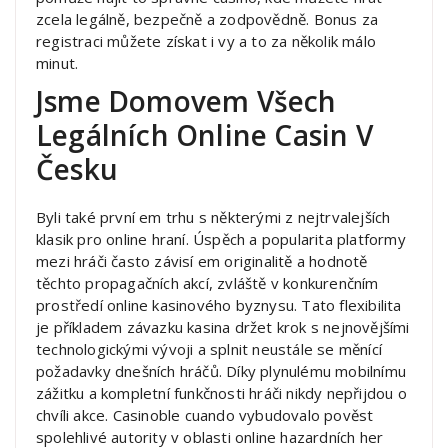
zcela legálně, bezpečně a zodpovědně. Bonus za
registraci můžete získat i vy a to za několik málo
minut.
Jsme Domovem Všech
Legálních Online Casin V
Česku
Byli také první em trhu s některými z nejtrvalejších
klasik pro online hraní. Úspěch a popularita platformy
mezi hráči často závisí em originalitě a hodnotě
těchto propagačních akcí, zvláště v konkurenčním
prostředí online kasinového byznysu. Tato flexibilita
je příkladem závazku kasina držet krok s nejnovějšími
technologickými vývoji a splnit neustále se měnící
požadavky dnešních hráčů. Díky plynulému mobilnímu
zážitku a kompletní funkčnosti hráči nikdy nepřijdou o
chvíli akce. Casinoble cuando vybudovalo pověst
spolehlivé autority v oblasti online hazardních her