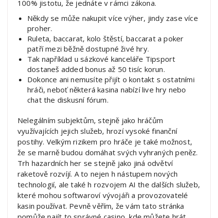
100% jistotu, že jednáte v rámci zákona.
Někdy se může nakupit více výher, jindy zase více
proher.
Ruleta, baccarat, kolo štěstí, baccarat a poker
patří mezi běžně dostupné živé hry.
Tak například u sázkové kanceláře Tipsport
dostaneš added bonus až 50 tisíc korun.
Dokonce ani nemusíte přijít o kontakt s ostatními
hráči, neboť některá kasina nabízí live hry nebo
chat the diskusní fórum.
Nelegálním subjektům, stejně jako hráčům
využívajících jejich služeb, hrozí vysoké finanční
postihy. Velkým rizikem pro hráče je také možnost,
že se marně budou domáhat svých vyhraných peněz.
Trh hazardních her se stejně jako jiná odvětví
raketově rozvíjí. A to nejen h nástupem nových
technologií, ale také h rozvojem AI the dalších služeb,
které mohou softwaroví vývojáři a provozovatelé
kasin používat. Pevně věřím, že vám tato stránka
pomůže najít to správné casino, kde můžete hrát