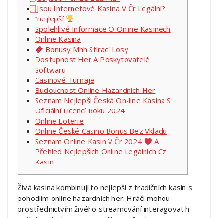
⃣ Jsou Internetové Kasina V Čr Legální?
“nejlepší
Spolehlivé Informace O Online Kasinech
Online Kasina
Bonusy Mhh Stírací Losy
Dostupnost Her A Poskytovatelé
Softwaru
Casinové Turnaje
Budoucnost Online Hazardních Her
Seznam Nejlepší Česká On-line Kasina S
Oficiální Licencí Roku 2024
Online Loterie
Online České Casino Bonus Bez Vkladu
Seznam Online Kasin V Čr 2024
A
Přehled Nejlepších Online Legálních Cz
Kasin
Živá kasina kombinují to nejlepší z tradičních kasin s
pohodlím online hazardních her. Hráči mohou
prostřednictvím živého streamování interagovat h