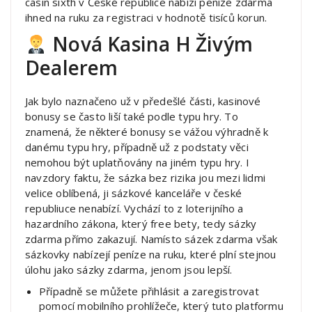
casin sixth v České republice nabízí peníze zdarma
ihned na ruku za registraci v hodnotě tisíců korun.
Nová Kasina H Živým
Dealerem
Jak bylo naznačeno už v předešlé části, kasinové
bonusy se často liší také podle typu hry. To
znamená, že některé bonusy se vážou výhradně k
danému typu hry, případně už z podstaty věci
nemohou být uplatňovány na jiném typu hry. I
navzdory faktu, že sázka bez rizika jou mezi lidmi
velice oblíbená, ji sázkové kanceláře v české
republiuce nenabízí. Vychází to z loterijního a
hazardního zákona, který free bety, tedy sázky
zdarma přímo zakazují. Namísto sázek zdarma však
sázkovky nabízejí peníze na ruku, které plní stejnou
úlohu jako sázky zdarma, jenom jsou lepší.
Případně se můžete přihlásit a zaregistrovat
pomocí mobilního prohlížeče, který tuto platformu