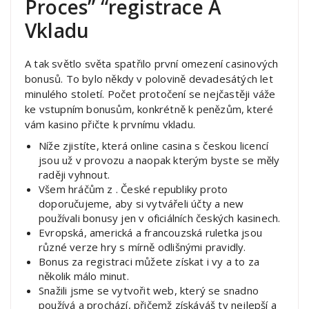
Proces” “registrace A
Vkladu
A tak světlo světa spatřilo první omezení casinových
bonusů. To bylo někdy v polovině devadesátých let
minulého století. Počet protočení se nejčastěji váže
ke vstupním bonusům, konkrétně k penězům, které
vám kasino přičte k prvnímu vkladu.
Níže zjistíte, která online casina s českou licencí
jsou už v provozu a naopak kterým byste se měly
raději vyhnout.
Všem hráčům z . České republiky proto
doporučujeme, aby si vytvářeli účty a new
používali bonusy jen v oficiálních českých kasinech.
Evropská, americká a francouzská ruletka jsou
různé verze hry s mírně odlišnými pravidly.
Bonus za registraci můžete získat i vy a to za
několik málo minut.
Snažili jsme se vytvořit web, který se snadno
používá a prochází, přičemž získáváš ty nejlepší a