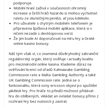
podporuje.
Mobilní hraní zažívá v současnosti ohromný
increase a čeští hráči hazardu si mohou vychutnat
ruletu ze skutečnými penězi, ať jsou kdekoliv.
Pro uživatele s chytrým mobilním telefonem je
připravena špičková mobilní aplikace, která si v
ničem nezadá s desktopovou verzí.
Že jim bude AI doporučovat na míru hry a české
online kasino bonusy.
Náš tým však ví, co znamená důvěryhodný zahraniční
regulátorský orgán, který ověřuje i actually kvalitu
pro mezinárodní online kasina. Klademe důraz na
ověřování licencí od úřadů Kahnawake Gambling
Commission rate a Malta Gambling Authority a také
UK Gambling Commission rate. Jedná se o
funkcionalitu, která sony ericsson objeví po spuštění
jakékoli hry. Pro hráče to přináší možnost přidávat
hru do oblíbených, vkládat an ovládat bonusy přímo z
rozhraní hry bez nutnosti ji zavírat.