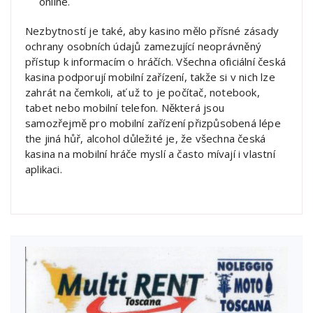
online.
Nezbytností je také, aby kasino mělo přísné zásady
ochrany osobních údajů zamezující neoprávněný
přístup k informacím o hráčích. Všechna oficiální česká
kasina podporují mobilní zařízení, takže si v nich lze
zahrát na čemkoli, ať už to je počítač, notebook,
tabet nebo mobilní telefon. Některá jsou
samozřejmě pro mobilní zařízení přizpůsobená lépe
the jiná hůř, alcohol důležité je, že všechna česká
kasina na mobilní hráče myslí a často mívají i vlastní
aplikaci.