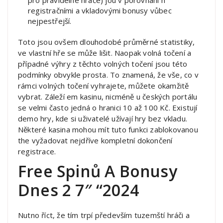
pro pravidelné hráče) jou v porovnání h
registračními a vkladovými bonusy vůbec
nejpestřejší.
Toto jsou ovšem dlouhodobé průměrné statistiky,
ve vlastní hře se může lišit. Naopak volná točení a
případné výhry z těchto volných točení jsou této
podmínky obvykle prosta. To znamená, že vše, co v
rámci volných točení vyhrajete, můžete okamžitě
vybrat. Záleží em kasinu, nicméně u českých portálu
se velmi často jedná o hranici 10 až 100 Kč. Existují
demo hry, kde si uživatelé užívají hry bez vkladu.
Některé kasina mohou mít tuto funkci zablokovanou
the vyžadovat nejdříve kompletní dokončení
registrace.
Free Spinů A Bonusy
Dnes 2 7″ “2024
Nutno říct, že tím trpí především tuzemští hráči a