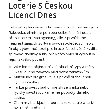
Loterie S Českou
Licencí Dnes
Tato předplacená voucherová metoda, pocházející z
Rakouska, eliminuje potřebu sdílet finanční údaje
přes internet. Microgaming, alle z prvních the
nejprestižnějších softwarových společností, nabízí
široký výběr možností pro hráče. Neochvějná kvalita,
špičkové doplňky a hry pro každý vkus si vysloužily
jejich skvělou pověst.
Vůle kasina přijímat různé platební typy a měny
ukazuje jeho závazek vůči svým zákazníkům.
Můžou být progresivní a s pevně stanovenou
výherní částkou.
Tu lze provést buď online skrze banku nebo
fyzicky návštěvou kamenné pobočky daného
casina.
Cílem hry blackjack je porazit ruku dealera, aniž
byste překročili 21.